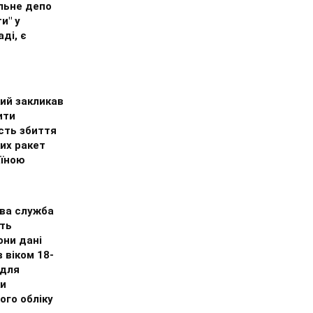
льне депо
и" у
ді, є
ий закликав
ити
сть збиття
их ракет
аїною
ва служба
ть
они дані
в віком 18-
 для
ки
ого обліку