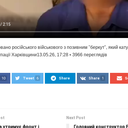
вано російського військового з позивним "беркут", який кат
упації Харківщини13.05.26, 17:28 • 3966 переглядiв
10
Tweet
6
Share
Share
1
S
ost
Next Post
а утримує фронт і
Головний конструктор F