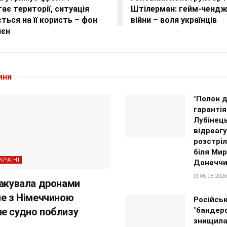
ає території, ситуація
Штілерман: гейм-чендже
ться на її користь – фон
війни – воля українців
яєн
ини
"Полон д
гарантія
Лубінец
відреагу
розстріл
біля Мир
КРАЇНІ
Донеччи
06.08.2026
такувала дронами
не з Німеччиною
Російсь
е судно поблизу
"бандер
знищил