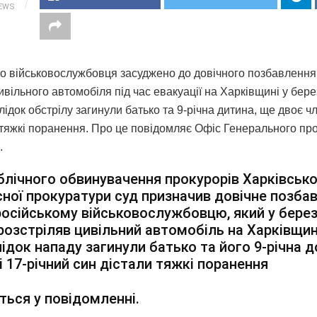
IEWS
го військовослужбовця засуджено до довічного позбавлення 
ивільного автомобіля під час евакуації на Харківщині у бере
лідок обстрілу загинули батько та 9-річна дитина, ще двоє ч
тяжкі поранення. Про це повідомляє Офіс Генерального пр
.
блічного обвинувачення прокурорів Харківсько
ної прокуратури суд призначив довічне позба
російському військовослужбовцю, який у берез
розстріляв цивільний автомобіль на Харківщин
ідок нападу загинули батько та його 9-річна д
і 17-річний син дістали тяжкі поранення
ться у повідомленні.