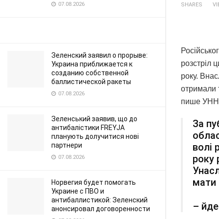
07.08.2026
SHARES
V
Російсько
Зеленский заявил о прорыве:
розстріл ц
Украина приближается к
созданию собственной
року. Внас
баллистической ракеты
отримали 
07.08.2026
пише УНН
Зеленський заявив, що до
За пу
антибалістики FREYJA
облас
планують долучитися нові
партнери
волі 
року 
07.08.2026
Унасл
мати 
Норвегия будет помогать
Украине с ПВО и
антибаллистикой: Зеленский
– йде
анонсировал договоренности