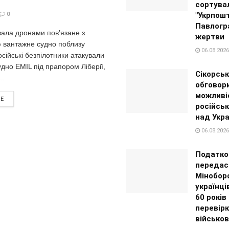
сортува
0
"Укрпошт
Павлогра
вала дронами пов’язане з
жертви
 вантажне судно поблизу
06.08.2026
ійські безпілотники атакували
дно EMIL під прапором Ліберії,
Сікорськ
..
обговор
можливі
RE
російськ
над Укр
06.08.2026
Податко
передас
Мінобор
українці
60 років
перевір
військов