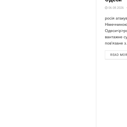
06.08.2026
росія атаку
Німеччиною
Одеси<p>рос
вантажне су
пов'язане з.
READ MO