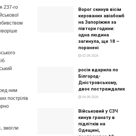
я 237-го
Ворог скинув вісім
ійськової
керованих авіабомб
на Запоріжжя за
 вбивством
півтори години:
суворіше
одна людина
загинула, ще 18 –
поранені
вського
02.08.2026
іб
ський
росія вдарила по
Білгород-
Дністровському,
двоє постраждалих
еред ним
04.08.2026
ших пострілів
орно
Військовий у СЗЧ
кинув гранату в
підлітків на
я, змогли
Одещині,