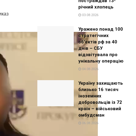
постраждав 13-
річний хлопець
иказ
03.08.2026
Уражено понад 100
стратегічних
об'єктів рф за 40
днів – СБУ
відзвітувала про
унікальну операцію
04.08.2026
Україну захищають
близько 16 тисяч
іноземних
добровольців із 72
країн – військовий
омбудсман
06.08.2026