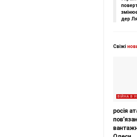
поверт
змінює
дер Л
Свіжі
нов
ВІЙНА В У
росія а
пов’яза
вантажн
Одеси