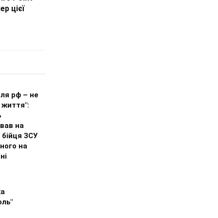
р цієї
ля рф – не
 життя":
ь
вав на
 бійця ЗСУ
ного на
ні
ка
оль"
а