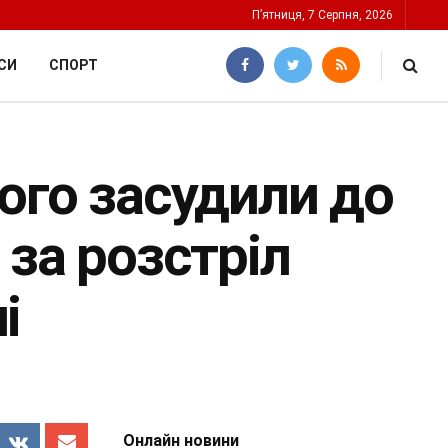
П’ятниця, 7 Серпня, 2026
СИ
СПОРТ
ого засудили до
 за розстріл
і
Онлайн новини