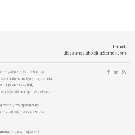
E-mail:
digestmediaholding@gmail.com
ше за умови обов’язкового
посилання має бути відкритим
ю. Для онлайн-ЗМІ,
аголовку або в першому абзаці
нформації та правильну
 очікуємо відповідального
викладені в авторських