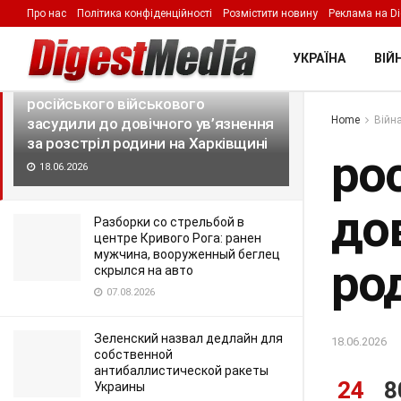
Про нас
Політика конфіденційності
Розмістити новину
Реклама на Di
LATEST
TRENDING
Filter
УКРАЇНА
ВІЙН
російського військового
Home
Війна
засудили до довічного ув’язнення
за розстріл родини на Харківщині
ро
18.06.2026
дов
Разборки со стрельбой в
центре Кривого Рога: ранен
мужчина, вооруженный беглец
ро
скрылся на авто
07.08.2026
Зеленский назвал дедлайн для
18.06.2026
собственной
антибаллистической ракеты
24
8
Украины