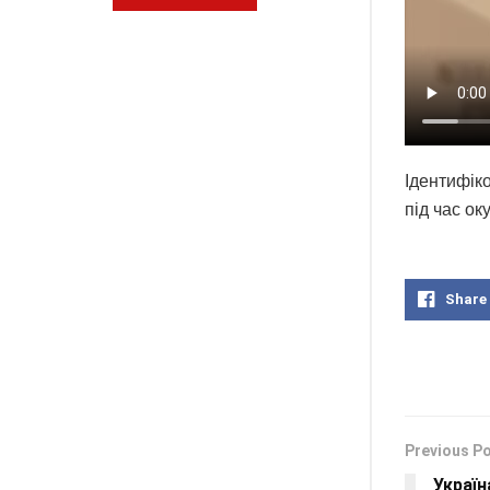
Ідентифіко
під час ок
Share
Previous P
Україн