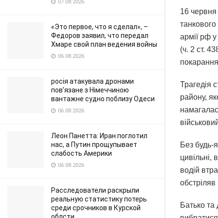
07.08.2026
16 червня
танкового 
«Это первое, что я сделал», –
Федоров заявил, что передал
армії рф 
Хмаре свой план ведения войны
(ч. 2 ст. 
06.08.2026
покарання
росія атакувала дронами
Трагедія с
пов’язане з Німеччиною
району, як
вантажне судно поблизу Одеси
намагалас
06.08.2026
військовий
Леон Панетта: Иран поглотил
нас, а Путин прощупывает
Без будь-
слабость Америки
цивільні, 
06.08.2026
водій втра
обстріляв 
Расследователи раскрыли
реальную статистику потерь
Батько та 
среди срочников в Курской
облсти
вибратися