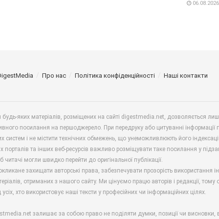
06.08.2026
DigestMedia
Про нас
Політика конфіденційності
Наші контакти
будь-яких матеріалів, розміщених на сайті digestmedia.net, дозволяється ли
ивного посилання на першоджерело. При передруку або цитуванні інформації 
х систем і не містити технічних обмежень, що унеможливлюють його індексаці
х порталів та інших веб-ресурсів важливо розміщувати таке посилання у підз
б читачі могли швидко перейти до оригінальної публікації.
окликане захищати авторські права, забезпечувати прозорість використання і
еріалів, отриманих з нашого сайту. Ми цінуємо працю авторів і редакції, тому
 усіх, хто використовує наші тексти у професійних чи інформаційних цілях.
stmedia.net залишає за собою право не поділяти думки, позиції чи висновки, 