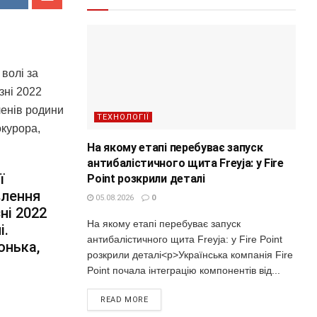
волі за
зні 2022
ленів родини
ТЕХНОЛОГІЇ
окурора,
На якому етапі перебуває запуск
антибалістичного щита Freyja: у Fire
ї
Point розкрили деталі
влення
05.08.2026
0
ні 2022
На якому етапі перебуває запуск
і.
антибалістичного щита Freyja: у Fire Point
онька,
розкрили деталі<p>Українська компанія Fire
Point почала інтеграцію компонентів від...
READ MORE