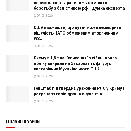
перехоплювати ракети – як змінити
боротьбу з балістикою рф – думка експерта
07.08.2026
США вважають, що путін може перевірити
рішучість НАТО обмеженим вторгненням –
WSJ
07.08.2026
Схему з 1,5 тис. "списаних" з військового
обліку викрили на Закарпатті, фігурує
екскерівник Мукачівського ТЦК
07.08.2026
Генштаб підтвердив ураження РЛС у Криму і
ретрансляторів дронів окупантів
07.08.2026
Онлайн новини