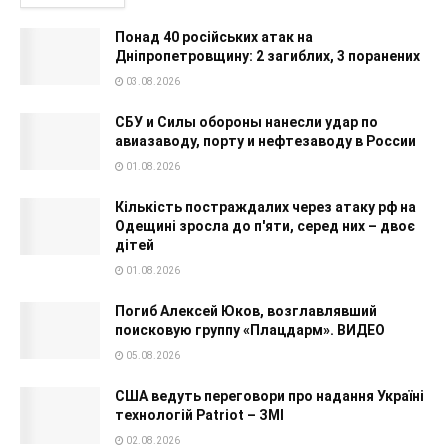
Понад 40 російських атак на
Дніпропетровщину: 2 загиблих, 3 поранених
03.08.2026
СБУ и Силы обороны нанесли удар по
авиазаводу, порту и нефтезаводу в России
01.08.2026
Кількість постраждалих через атаку рф на
Одещині зросла до п'яти, серед них – двоє
дітей
01.08.2026
Погиб Алексей Юков, возглавлявший
поисковую группу «Плацдарм». ВИДЕО
05.08.2026
США ведуть переговори про надання Україні
технологій Patriot – ЗМІ
02.08.2026