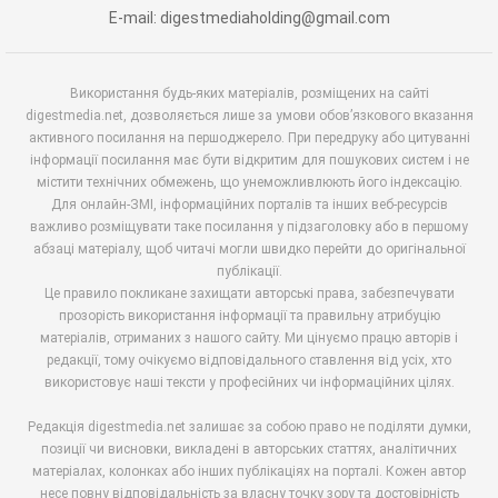
E-mail: digestmediaholding@gmail.com
Використання будь-яких матеріалів, розміщених на сайті
digestmedia.net, дозволяється лише за умови обов’язкового вказання
активного посилання на першоджерело. При передруку або цитуванні
інформації посилання має бути відкритим для пошукових систем і не
містити технічних обмежень, що унеможливлюють його індексацію.
Для онлайн-ЗМІ, інформаційних порталів та інших веб-ресурсів
важливо розміщувати таке посилання у підзаголовку або в першому
абзаці матеріалу, щоб читачі могли швидко перейти до оригінальної
публікації.
Це правило покликане захищати авторські права, забезпечувати
прозорість використання інформації та правильну атрибуцію
матеріалів, отриманих з нашого сайту. Ми цінуємо працю авторів і
редакції, тому очікуємо відповідального ставлення від усіх, хто
використовує наші тексти у професійних чи інформаційних цілях.
Редакція digestmedia.net залишає за собою право не поділяти думки,
позиції чи висновки, викладені в авторських статтях, аналітичних
матеріалах, колонках або інших публікаціях на порталі. Кожен автор
несе повну відповідальність за власну точку зору та достовірність