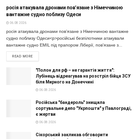
росія атакувала дронами пов’язане з Німеччиною
вантажне судно поблизу Одеси
06.08.2026
росія атакувала дронами пов’язане з Німеччиною вантажне
судно поблизу Одеси<p>російські безпілотники атакували
вантажне судно EMIL під прапором Ліберії, пов'язане з...
READ MORE
"Полон для рф – не гарантія життя":
Лубінець відреагував на розстріл бійця ЗСУ
біля Мирного на Донеччині
06.08.2026
Російська "бандероль" знищила
сортувальне депо "Укрпошти" у Павлограді,
є жертви
06.08.2026
Сікорський закликав обговорити