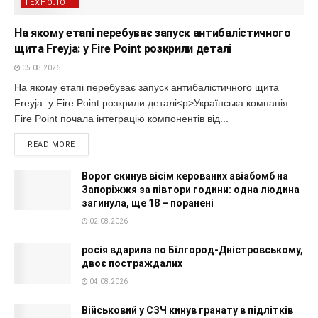
ТЕХНОЛОГІЇ
На якому етапі перебуває запуск антибалістичного
щита Freyja: у Fire Point розкрили деталі
05.08.2026
На якому етапі перебуває запуск антибалістичного щита
Freyja: у Fire Point розкрили деталі<p>Українська компанія
Fire Point почала інтеграцію компонентів від...
READ MORE
Ворог скинув вісім керованих авіабомб на
Запоріжжя за півтори години: одна людина
загинула, ще 18 – поранені
02.08.2026
росія вдарила по Білгород-Дністровському,
двоє постраждалих
04.08.2026
Військовий у СЗЧ кинув гранату в підлітків