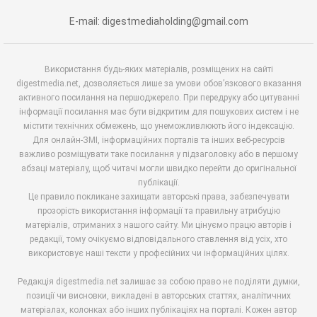
E-mail: digestmediaholding@gmail.com
Використання будь-яких матеріалів, розміщених на сайті
digestmedia.net, дозволяється лише за умови обов’язкового вказання
активного посилання на першоджерело. При передруку або цитуванні
інформації посилання має бути відкритим для пошукових систем і не
містити технічних обмежень, що унеможливлюють його індексацію.
Для онлайн-ЗМІ, інформаційних порталів та інших веб-ресурсів
важливо розміщувати таке посилання у підзаголовку або в першому
абзаці матеріалу, щоб читачі могли швидко перейти до оригінальної
публікації.
Це правило покликане захищати авторські права, забезпечувати
прозорість використання інформації та правильну атрибуцію
матеріалів, отриманих з нашого сайту. Ми цінуємо працю авторів і
редакції, тому очікуємо відповідального ставлення від усіх, хто
використовує наші тексти у професійних чи інформаційних цілях.
Редакція digestmedia.net залишає за собою право не поділяти думки,
позиції чи висновки, викладені в авторських статтях, аналітичних
матеріалах, колонках або інших публікаціях на порталі. Кожен автор