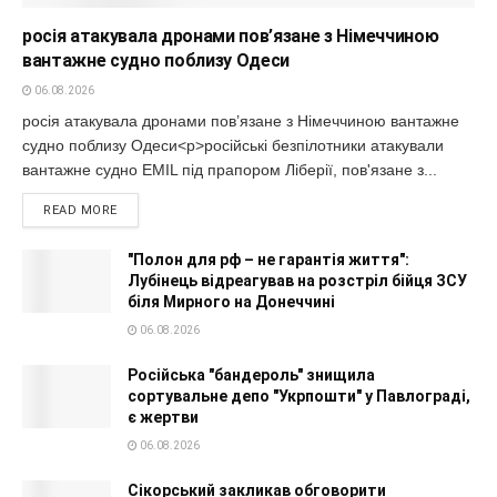
росія атакувала дронами пов’язане з Німеччиною
вантажне судно поблизу Одеси
06.08.2026
росія атакувала дронами пов’язане з Німеччиною вантажне
судно поблизу Одеси<p>російські безпілотники атакували
вантажне судно EMIL під прапором Ліберії, пов'язане з...
READ MORE
"Полон для рф – не гарантія життя":
Лубінець відреагував на розстріл бійця ЗСУ
біля Мирного на Донеччині
06.08.2026
Російська "бандероль" знищила
сортувальне депо "Укрпошти" у Павлограді,
є жертви
06.08.2026
Сікорський закликав обговорити