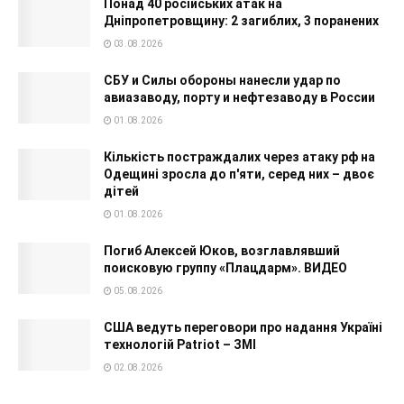
Понад 40 російських атак на
Дніпропетровщину: 2 загиблих, 3 поранених
03.08.2026
СБУ и Силы обороны нанесли удар по
авиазаводу, порту и нефтезаводу в России
01.08.2026
Кількість постраждалих через атаку рф на
Одещині зросла до п'яти, серед них – двоє
дітей
01.08.2026
Погиб Алексей Юков, возглавлявший
поисковую группу «Плацдарм». ВИДЕО
05.08.2026
США ведуть переговори про надання Україні
технологій Patriot – ЗМІ
02.08.2026