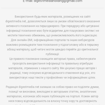
E-mail: digestmediaholding@gmail.com
Використання будь-яких матеріалів, розміщених на сайті
digestmedia.net, дозволяється лише за умови обов’язкового вказання
активного посилання на першоджерело. При передруку або цитуванні
інформації посилання має бути відкритим для пошукових систем і не
містити технічних обмежень, що унеможливлюють його індексацію.
Для онлайн-ЗМІ, інформаційних порталів та інших веб-ресурсів
важливо розміщувати таке посилання у підзаголовку або в першому
абзаці матеріалу, щоб читачі могли швидко перейти до оригінальної
публікації.
Це правило покликане захищати авторські права, забезпечувати
прозорість використання інформації та правильну атрибуцію
матеріалів, отриманих з нашого сайту. Ми цінуємо працю авторів і
редакції, тому очікуємо відповідального ставлення від усіх, хто
використовує наші тексти у професійних чи інформаційних цілях.
Редакція digestmedia.net залишає за собою право не поділяти думки,
позиції чи висновки, викладені в авторських статтях, аналітичних
матеріалах, колонках або інших публікаціях на порталі. Кожен автор
несе повну відповідальність за власну точку зору та достовірність