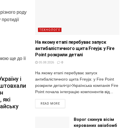
 різного роду
 протидії
ТЕХНОЛОГІЇ
На якому етапі перебуває запуск
антибалістичного щита Freyja: у Fire
Point розкрили деталі
мою ще до її
05.08.2026
0
На якому етапі перебуває запуск
країну і
антибалістичного щита Freyja: у Fire Point
о штовхали
розкрили деталі<p>Українська компанія Fire
ен
Point почала інтеграцію компонентів від...
 які
READ MORE
тайську
Ворог скинув вісім
керованих авіабомб