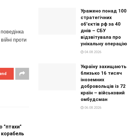
Уражено понад 100
стратегічних
об'єктів рф за 40
днів – СБУ
 поведінка
відзвітувала про
війні проти
унікальну операцію
04.08.2026
Україну захищають
близько 16 тисяч
end
іноземних
добровольців із 72
країн – військовий
омбудсман
06.08.2026
о "птахи"
 корабель