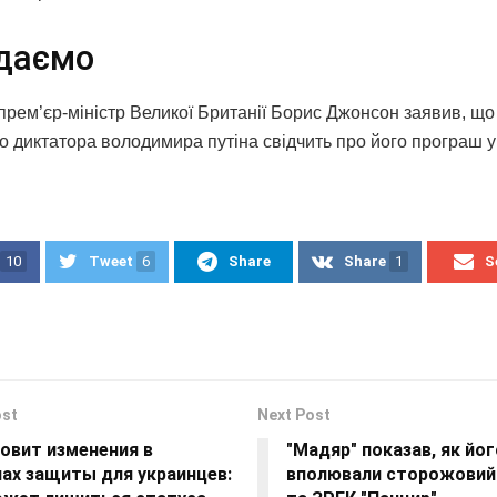
даємо
прем’єр-міністр Великої Британії Борис Джонсон заявив, що
о диктатора володимира путіна свідчить про його програш у 
10
Tweet
6
Share
Share
1
S
ost
Next Post
овит изменения в
"Мадяр" показав, як йог
лах защиты для украинцев:
вполювали сторожовий