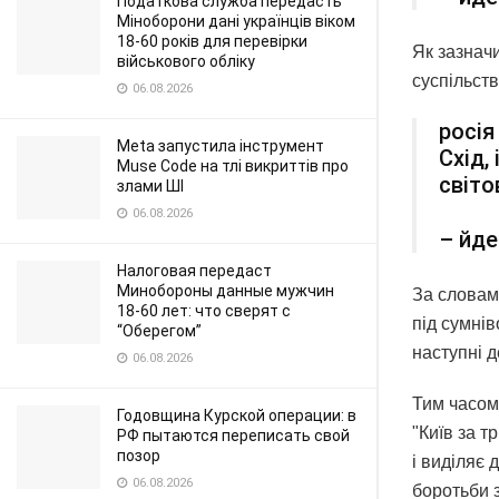
Податкова служба передасть
Міноборони дані українців віком
18-60 років для перевірки
Як зазначи
військового обліку
суспільств
06.08.2026
росія
Meta запустила інструмент
Схід,
Muse Code на тлі викриттів про
світо
злами ШІ
06.08.2026
– йде
Налоговая передаст
Минобороны данные мужчин
За словам
18-60 лет: что сверят с
під сумнів
“Оберегом”
наступні д
06.08.2026
Тим часом,
Годовщина Курской операции: в
"Київ за т
РФ пытаются переписать свой
позор
і виділяє 
06.08.2026
боротьби з