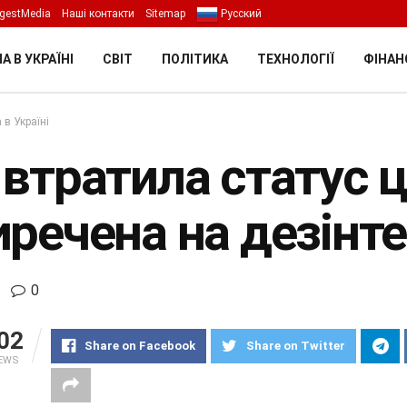
gestMedia
Наші контакти
Sitemap
Русский
А В УКРАЇНІ
СВІТ
ПОЛІТИКА
ТЕХНОЛОГІЇ
ФІНАН
 в Україні
 втратила статус ц
иречена на дезінт
0
02
Share on Facebook
Share on Twitter
IEWS