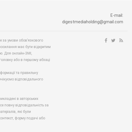
E-mail:
digestmediaholding@gmail.com
ше за умови обов’язкового
посилання має бути відкритим
ю. Для онлайн-ЗМІ,
аголовку або в першому абзаці
нформації та правильну
 очікуємо відповідального
викладені в авторських
есе повну відповідальність за
атеріалів, які були
онтекст, форму подачі або