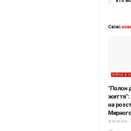
кто м
Свіжі
нов
ВІЙНА В У
"Полон д
життя":
на розст
Мирного
06.08.2026