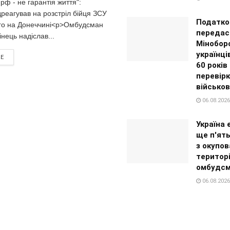
рф - не гарантія життя":
дреагував на розстріл бійця ЗСУ
Податко
го на Донеччині<p>Омбудсман
передас
нець надіслав...
Мінобор
українці
RE
60 років
перевір
військов
06.08.2026
Україна
ще п'ять
з окупов
територі
омбудс
06.08.2026