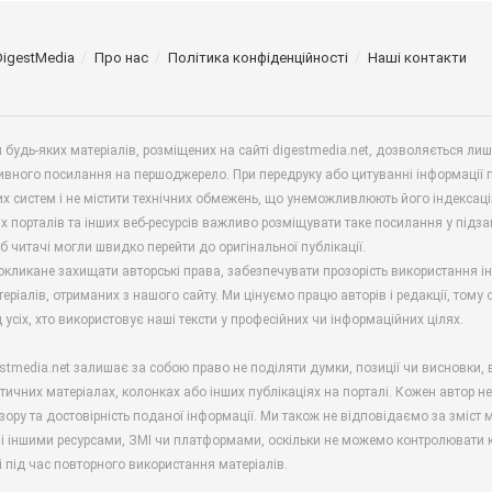
DigestMedia
Про нас
Політика конфіденційності
Наші контакти
будь-яких матеріалів, розміщених на сайті digestmedia.net, дозволяється ли
ивного посилання на першоджерело. При передруку або цитуванні інформації 
х систем і не містити технічних обмежень, що унеможливлюють його індексаці
х порталів та інших веб-ресурсів важливо розміщувати таке посилання у підз
б читачі могли швидко перейти до оригінальної публікації.
окликане захищати авторські права, забезпечувати прозорість використання і
еріалів, отриманих з нашого сайту. Ми цінуємо працю авторів і редакції, тому
 усіх, хто використовує наші тексти у професійних чи інформаційних цілях.
stmedia.net залишає за собою право не поділяти думки, позиції чи висновки, 
ітичних матеріалах, колонках або інших публікаціях на порталі. Кожен автор н
зору та достовірність поданої інформації. Ми також не відповідаємо за зміст м
і іншими ресурсами, ЗМІ чи платформами, оскільки не можемо контролювати к
і під час повторного використання матеріалів.