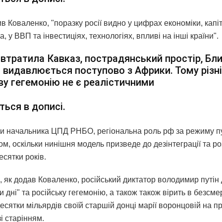
в Коваленко, "поразку росії видно у цифрах економіки, капіт
а, у ВВП та інвестиціях, технологіях, впливі на інші країни".
 втратила Кавказ, пострадянський простір, Бл
 і видавлюється поступово з Африки. Тому різні
ву гегемонію не є реалістичними
ться в дописі.
и начальника ЦПД РНБО, регіональна роль рф за режиму пу
ом, оскільки нинішня модель призведе до дезінтеграції та р
есятки років.
 як додав Коваленко, російський диктатор володимир путін д
ри дні" та російську гегемонію, а також також вірить в безсм
десятки мільярдів своїй старшій донці марії воронцовій на п
і старінням.