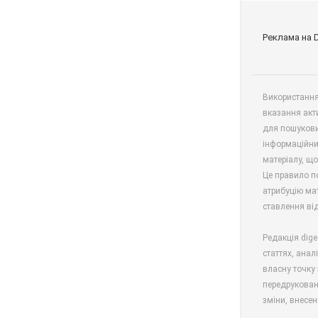
Реклама на 
Використання 
вказання акт
для пошукови
інформаційни
матеріалу, що
Це правило п
атрибуцію мат
ставлення від
Редакція dige
статтях, анал
власну точку 
передрукован
зміни, внесен