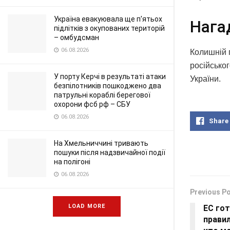
Україна евакуювала ще п'ятьох
Нага
підлітків з окупованих територій
– омбудсман
06.08.2026
Колишній 
російськог
У порту Керчі в результаті атаки
України.
безпілотників пошкоджено два
патрульні кораблі берегової
охорони фсб рф – СБУ
06.08.2026
Share
На Хмельниччині тривають
пошуки після надзвичайної події
на полігоні
06.08.2026
Previous P
LOAD MORE
ЕС гот
прави