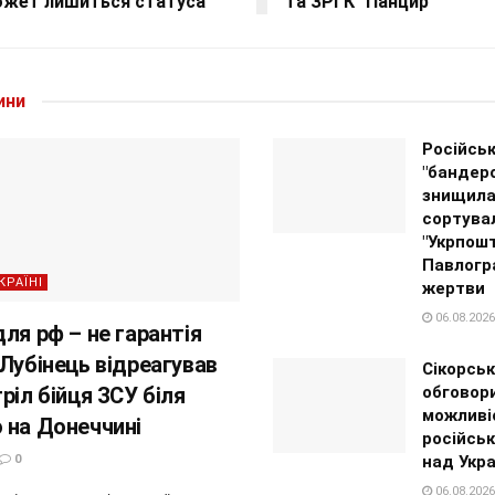
ожет лишиться статуса
та ЗРГК "Панцир"
ини
Російсь
"бандер
знищил
сортува
"Укрпошт
Павлогра
КРАЇНІ
жертви
06.08.2026
ля рф – не гарантія
 Лубінець відреагував
Сікорськ
ріл бійця ЗСУ біля
обговор
можливі
 на Донеччині
російськ
0
над Укр
06.08.2026