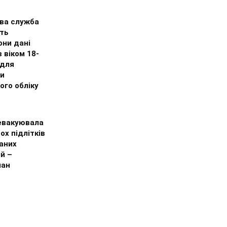
ва служба
ть
они дані
в віком 18-
 для
ки
ого обліку
 евакуювала
ох підлітків
аних
й –
ман