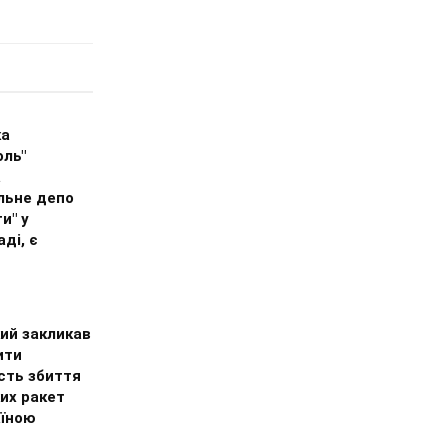
ка
оль"
а
льне депо
и" у
ді, є
ий закликав
ити
сть збиття
их ракет
аїною