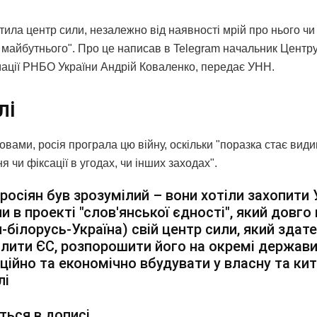
тила центр сили, незалежно від наявності мрій про нього чи
 майбутнього". Про це написав в Telegram начальник Центру
ації РНБО України Андрій Коваленко, передає УНН.
лі
овами, росія програла цю війну, оскільки "поразка стає види
 чи фіксації в угодах, чи інших заходах".
росіян був зрозумілий – вони хотіли захопити У
и в проекті "слов'янської єдності", який довг
я-білорусь-Україна) свій центр сили, який здат
лити ЄС, розпорошити його на окремі держави,
ційно та економічно вбудувати у власну та ки
лі
ться в дописі.