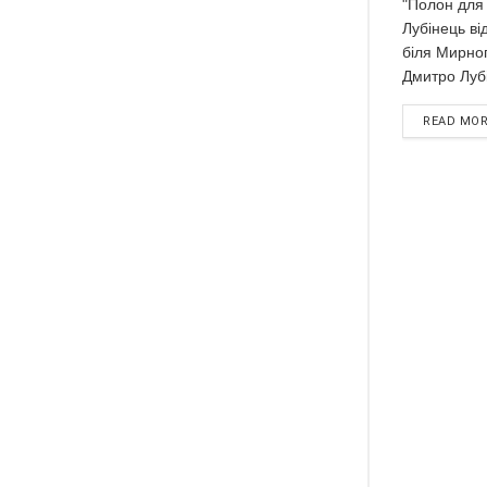
"Полон для 
Лубінець ві
біля Мирно
Дмитро Лубі
READ MO