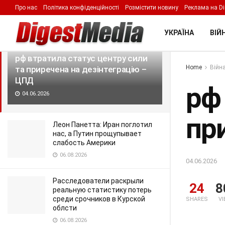
Про нас
Політика конфіденційності
Розмістити новину
Реклама на Di
LATEST
TRENDING
Filter
УКРАЇНА
ВІЙН
рф втратила статус центру сили
Home
Війна
та приречена на дезінтеграцію –
ЦПД
рф
04.06.2026
пр
Леон Панетта: Иран поглотил
нас, а Путин прощупывает
слабость Америки
06.08.2026
04.06.2026
Расследователи раскрыли
24
8
реальную статистику потерь
среди срочников в Курской
SHARES
V
облсти
06.08.2026