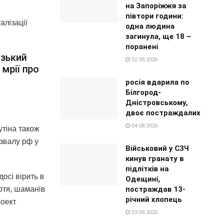
на Запоріжжя за
півтори години:
алізації
одна людина
загинула, ще 18 –
поранені
изький
02.08.2026
 мрії про
росія вдарила по
Білгород-
Дністровському,
двоє постраждалих
04.08.2026
тіна також
озвалу рф у
Військовий у СЗЧ
кинув гранату в
підлітків на
осі вірить в
Одещині,
постраждав 13-
ертя, шаманів
річний хлопець
роект
03.08.2026