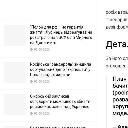
росія втра
"сценаріїв
дезінформ
"Полон для рф – не гарантія
життя": Лубінець відреагував на
розстріл бійця ЗСУ біля Мирного
Дета
на Донеччині
06.08.2026
За його сл
Російська "бандероль" знищила
оголошення
сортувальне депо "Укрпошти" у
Павлограді, є жертви
План 
06.08.2026
бачил
(росі
Сікорський закликав
розва
обговорити можливість збиття
коруп
російських ракет над Україною
моде
06.08.2026
– йде