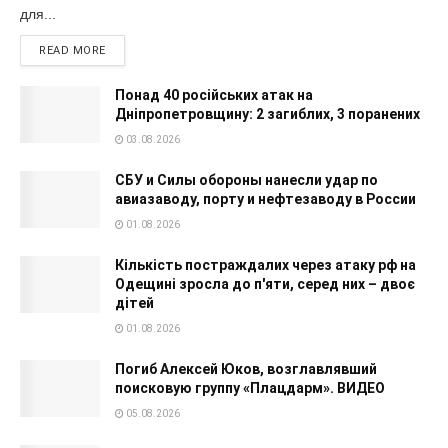
для...
READ MORE
Понад 40 російських атак на
Дніпропетровщину: 2 загиблих, 3 поранених
03.08.2026
СБУ и Силы обороны нанесли удар по
авиазаводу, порту и нефтезаводу в России
01.08.2026
Кількість постраждалих через атаку рф на
Одещині зросла до п'яти, серед них – двоє
дітей
01.08.2026
Погиб Алексей Юков, возглавлявший
поисковую группу «Плацдарм». ВИДЕО
05.08.2026