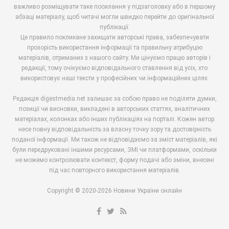
важливо розміщувати таке посилання у підзаголовку або в першому
абзаці матеріалу, щоб читачі могли швидко перейти до оригінальної
публікації.
Це правило покликане захищати авторські права, забезпечувати
прозорість використання інформації та правильну атрибуцію
матеріалів, отриманих з нашого сайту. Ми цінуємо працю авторів і
редакції, тому очікуємо відповідального ставлення від усіх, хто
використовує наші тексти у професійних чи інформаційних цілях.
Редакція digestmedia.net залишає за собою право не поділяти думки,
позиції чи висновки, викладені в авторських статтях, аналітичних
матеріалах, колонках або інших публікаціях на порталі. Кожен автор
несе повну відповідальність за власну точку зору та достовірність
поданої інформації. Ми також не відповідаємо за зміст матеріалів, які
були передруковані іншими ресурсами, ЗМІ чи платформами, оскільки
не можемо контролювати контекст, форму подачі або зміни, внесені
під час повторного використання матеріалів.
Copyright © 2020-2026 Новини України онлайн