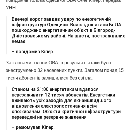
повідомив голова Одеської ОВА Олег Кіпер, передає
УНН.
Ввечері ворог завдав удару по енергетичній
інфраструктурі Одещини. Внаслідок атаки БпЛА
пошкоджено енергетичний обʼєкт в Білгород-
Дністровському районі. На щастя, постраждалих
немає
– повідомив Кіпер.
За словами голови ОВА, в результаті атаки було
знеструмлено 32 населених пункти. Загалом понад 15
тисяч абонентів залишилися без світла.
Станом на 21:00 енергетикам вдалося
перезаживити 12 тисяч абонентів. Енергетики
вживають усіх заходів для якнайшвидшого
відновлення електропостачання всім
споживачам. Об'єкти критичної інфраструктури
переведені на резервне живлення
– резюмував Кіпер.