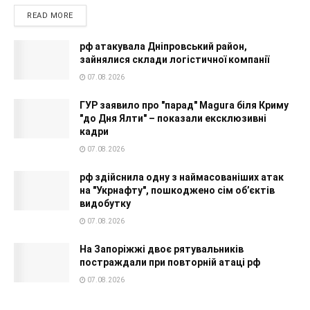
READ MORE
рф атакувала Дніпровський район,
зайнялися склади логістичної компанії
07.08.2026
ГУР заявило про "парад" Magura біля Криму
"до Дня Ялти" – показали ексклюзивні
кадри
07.08.2026
рф здійснила одну з наймасованіших атак
на "Укрнафту", пошкоджено сім об’єктів
видобутку
07.08.2026
На Запоріжжі двоє рятувальників
постраждали при повторній атаці рф
07.08.2026