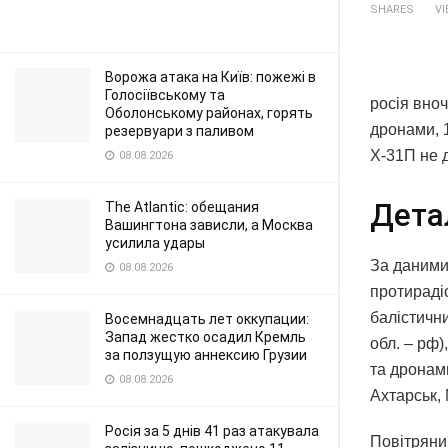
SHARES
V
Ворожа атака на Київ: пожежі в
Голосіївському та
росія вноч
Оболонському районах, горять
дронами, 1
резервуари з паливом
Х-31П не 
08.08.2026
Дета
The Atlantic: обещания
Вашингтона зависли, а Москва
усилила удары
За даними 
08.08.2026
протираді
балістичн
Восемнадцать лет оккупации:
Запад жестко осадил Кремль
обл. – рф)
за ползущую аннексию Грузии
та дронами
08.08.2026
Ахтарськ,
Росія за 5 днів 41 раз атакувала
Повітряний