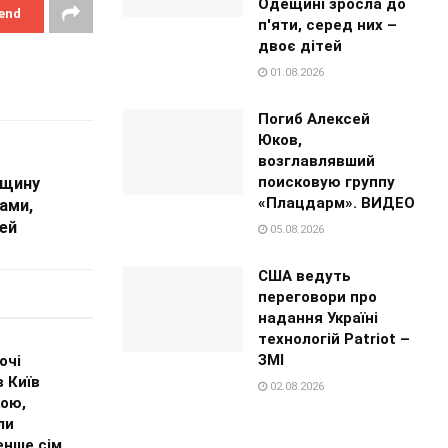
Одещині зросла до
end
п'яти, серед них –
двоє дітей
01.08.2026
Погиб Алексей
Юков,
возглавлявший
поисковую группу
нщину
«Плацдарм». ВИДЕО
ами,
ей
05.08.2026
США ведуть
переговори про
надання Україні
технологій Patriot –
ЗМІ
очі
 Київ
02.08.2026
кою,
ли
нше сім