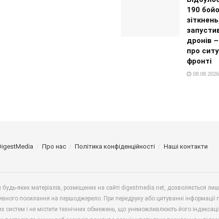
190 бой
зіткнень
запустив
дронів 
про ситу
фронті
08.08.2026
DigestMedia
Про нас
Політика конфіденційності
Наші контакти
будь-яких матеріалів, розміщених на сайті digestmedia.net, дозволяється ли
ивного посилання на першоджерело. При передруку або цитуванні інформації 
х систем і не містити технічних обмежень, що унеможливлюють його індексаці