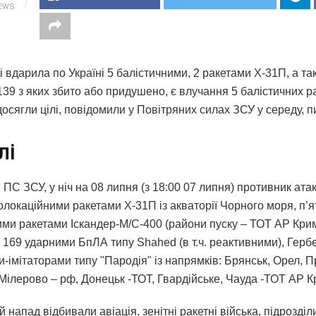
IEWS
і вдарила по Україні 5 балістичними, 2 ракетами Х-31П, а та
39 з яких збито або придушено, є влучання 5 балістичних ра
досягли цілі, повідомили у Повітряних силах ЗСУ у середу, 
лі
ПС ЗСУ, у ніч на 08 липня (з 18:00 07 липня) противник ат
олокаційними ракетами Х-31П із акваторії Чорного моря, п’
ими ракетами Іскандер-М/С-400 (райони пуску – ТОТ АР Кри
, 169 ударними БпЛА типу Shahed (в т.ч. реактивними), Герб
-імітаторами типу "Пародія" із напрямків: Брянськ, Орел, 
 Мілерово – рф, Донецьк -ТОТ, Гвардійське, Чауда -ТОТ АР К
 напад відбивали авіація, зенітні ракетні війська, підрозді