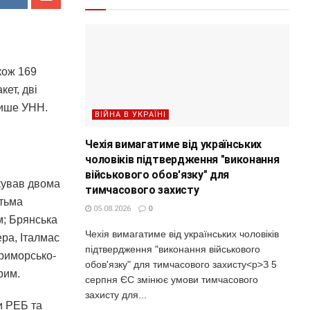
кож 169
кет, дві
пише УНН.
ВІЙНА В УКРАЇНІ
Чехія вимагатиме від українських
чоловіків підтвердження "виконання
військового обов'язку" для
акував двома
тимчасового захисту
ятьма
05.08.2026
0
м; Брянська
Чехія вимагатиме від українських чоловіків
ера, Італмас
підтвердження "виконання військового
Приморсько-
обов'язку" для тимчасового захисту<p>З 5
рим.
серпня ЄС змінює умови тимчасового
захисту для...
ли РЕБ та