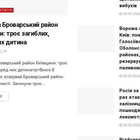
вибухів
КРАЇНІ
08.08.2026
а Броварський район
Ворожа 
и: троє загиблих,
Київ: по
их дитина
Голосіїв
Оболонс
0
районах,
резерву
роварський район Київщини: троє
паливом
еред них дитина<p>Вночі 8
08.08.2026
ог атакував Броварський район
ласті. Загинули троє...
Росія за
раз ата
RE
залізни
пошкодж
локомот
08.08.2026
Відбуло