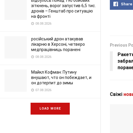
Відбулось понад 190 бойових
Share
зіткнень, ворог запустив 6,5 тис.
дронів – Генштаб про ситуацію
на фронті
08.08.2026
російський дрон атакував
лікарню в Херсоні, четверо
Previous P
медпрацівниць поранені
Ракетн
08.08.2026
забра
поран
Майкл Кофман: Путину
внушают, что он побеждает, и
он дотерпит до зимы
07.08.2026
Свіжі
нов
LOAD MORE