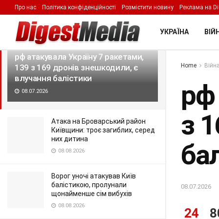
Про нас
Політика конфіденційності
Розмістити новину
Реклама на Di
LATEST
TRENDING
Filter
УКРАЇНА
ВІЙН
рф атакувала Україну 7 ракетами,
Home
Війна
139 з 169 дронів знешкодили, є
влучання балістики
рф
08.07.2026
з 
Атака на Броварський район
Київщини: троє загиблих, серед
них дитина
ба
08.08.2026
Ворог уночі атакував Київ
балістикою, пролунали
08.07.2026
щонайменше сім вибухів
08.08.2026
24
8