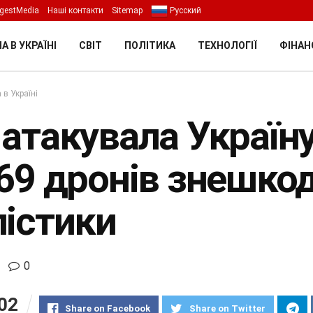
gestMedia
Наші контакти
Sitemap
Русский
А В УКРАЇНІ
СВІТ
ПОЛІТИКА
ТЕХНОЛОГІЇ
ФІНАН
 в Україні
 атакувала Україну
169 дронів знешкод
лістики
0
02
Share on Facebook
Share on Twitter