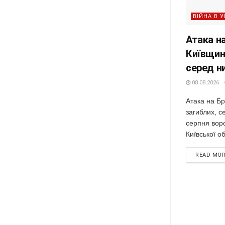
ВІЙНА В У
Атака н
Київщин
серед н
08.08.2026
Атака на Б
загиблих, с
серпня вор
Київської об
READ MO