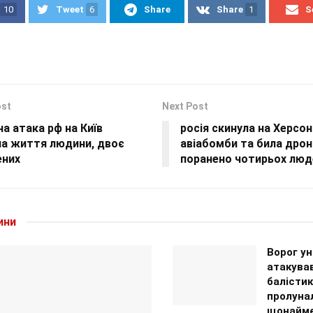
10
Tweet
6
Share
Share
1
S
ost
Next Post
а атака рф на Київ
росія скинула на Херсо
ла життя людини, двоє
авіабомби та била дрон
ених
поранено чотирьох люд
ини
Ворог ун
атакував
балісти
пролуна
щонайме