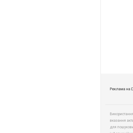
Реклама на 
Використання 
вказання акт
для пошукови