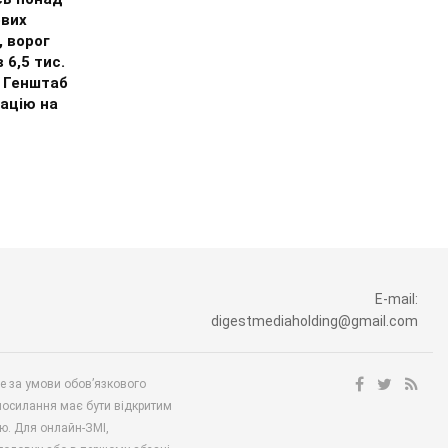
ових
, ворог
 6,5 тис.
– Генштаб
ацію на
E-mail:
digestmediaholding@gmail.com
ше за умови обов’язкового
посилання має бути відкритим
ю. Для онлайн-ЗМІ,