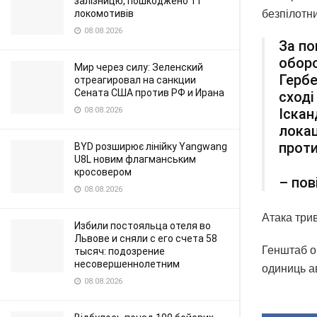
залізницю, пошкоджено 11
безпілотни
локомотивів
08.08.2026
За по
оборо
Мир через силу: Зеленский
Гербе
отреагировал на санкции
Сената США против РФ и Ирана
сході
Іскан
08.08.2026
локац
проти
BYD розширює лінійку Yangwang
U8L новим флагманським
кросовером
– пов
08.08.2026
Атака три
Избили постояльца отеля во
Львове и сняли с его счета 58
Генштаб он
тысяч: подозрение
несовершеннолетним
одиниць ав
08.08.2026