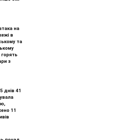
атака на
жежі в
ському та
ькому
 горять
ари з
 5 днів 41
кувала
цю,
ено 11
ивів
сь понад