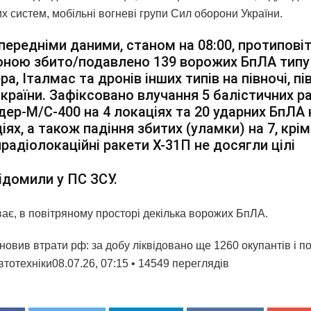
х систем, мобільні вогневі групи Сил оборони України.
передніми даними, станом на 08:00, протипов
ною збито/подавлено 139 ворожих БпЛА типу
ра, Італмас та дронів інших типів на півночі, пі
 країни. Зафіксовано влучання 5 балістичних р
дер-М/С-400 на 4 локаціях та 20 ударних БпЛА 
іях, а також падіння збитих (уламки) на 7, крім
радіолокаційні ракети Х-31П не досягли цілі
ідомили у ПС ЗСУ.
ває, в повітряному просторі декілька ворожих БпЛА.
овив втрати рф: за добу ліквідовано ще 1260 окупантів і п
тотехніки08.07.26, 07:15 • 14549 переглядiв