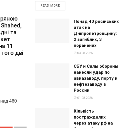
READ MORE
ітряною
Понад 40 російських
 Shahed,
атак на
вдні та
Дніпропетровщину:
акет
2 загиблих, 3
на 11
поранених
 того дві
03.08.2026
СБУ и Силы обороны
нанесли удар по
авиазаводу, порту и
нефтезаводу в
России
01.08.2026
онад 460
Кількість
постраждалих
через атаку рф на