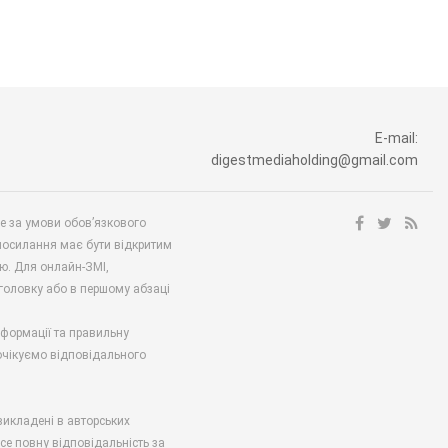
E-mail:
digestmediaholding@gmail.com
ше за умови обов’язкового
посилання має бути відкритим
ю. Для онлайн-ЗМІ,
аголовку або в першому абзаці
нформації та правильну
 очікуємо відповідального
викладені в авторських
есе повну відповідальність за