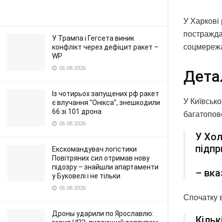
У Харкові 
постражда
У Трампа і Гегсета виник
соцмережа
конфлікт через дефіцит ракет –
WP
06.08.2026
Дета
Із чотирьох запущених рф ракет
У Київсько
є влучання "Онікса", знешкодили
66 зі 101 дрона
багатопове
06.08.2026
У Хол
підп
Екскомандувач логістики
Повітряних сил отримав нову
підозру – знайшли апартаменти
– вка
у Буковелі і не тільки
06.08.2026
Спочатку в
Дроны ударили по Ярославлю:
Кільк