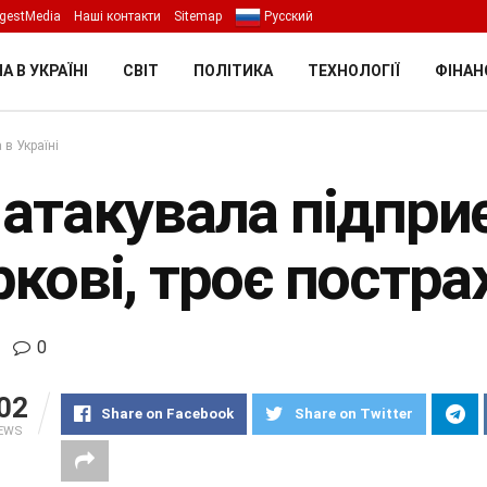
gestMedia
Наші контакти
Sitemap
Русский
А В УКРАЇНІ
СВІТ
ПОЛІТИКА
ТЕХНОЛОГІЇ
ФІНАН
 в Україні
 атакувала підпри
ркові, троє постр
0
02
Share on Facebook
Share on Twitter
IEWS