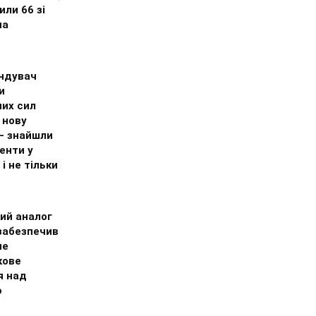
ли 66 зі
на
ндувач
и
них сил
 нову
 – знайшли
енти у
 і не тільки
ий аналог
 забезпечив
не
кове
я над
ю