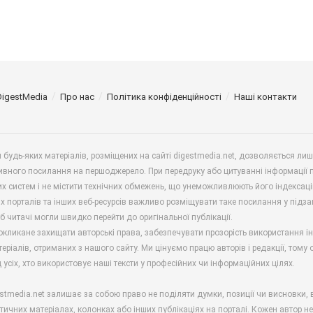
DigestMedia
Про нас
Політика конфіденційності
Наші контакти
будь-яких матеріалів, розміщених на сайті digestmedia.net, дозволяється ли
ивного посилання на першоджерело. При передруку або цитуванні інформації 
х систем і не містити технічних обмежень, що унеможливлюють його індексаці
х порталів та інших веб-ресурсів важливо розміщувати таке посилання у підз
б читачі могли швидко перейти до оригінальної публікації.
окликане захищати авторські права, забезпечувати прозорість використання і
еріалів, отриманих з нашого сайту. Ми цінуємо працю авторів і редакції, тому
 усіх, хто використовує наші тексти у професійних чи інформаційних цілях.
stmedia.net залишає за собою право не поділяти думки, позиції чи висновки, 
ітичних матеріалах, колонках або інших публікаціях на порталі. Кожен автор н