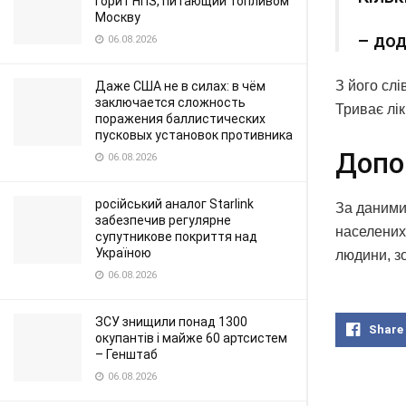
горит НПЗ, питающий топливом
Москву
– дод
06.08.2026
З його слі
Даже США не в силах: в чём
заключается сложность
Триває лік
поражения баллистических
пусковых установок противника
Допо
06.08.2026
російський аналог Starlink
За даними
забезпечив регулярне
населених 
супутникове покриття над
Україною
людини, з
06.08.2026
ЗСУ знищили понад 1300
Share
окупантів і майже 60 артсистем
– Генштаб
06.08.2026