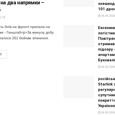
 на два напрямки –
знешкоди
б
101 дро
06.08.2026
0
ть боїв на фронті припала на
Екскома
ки - Генштаб<p>За минулу добу
логістик
талося 261 бойове зіткнення.
Повітря
отримав
підозру
апартам
RE
Буковелі
06.08.2026
російськ
Starlink
регуляр
супутни
покритт
Україно
06.08.2026