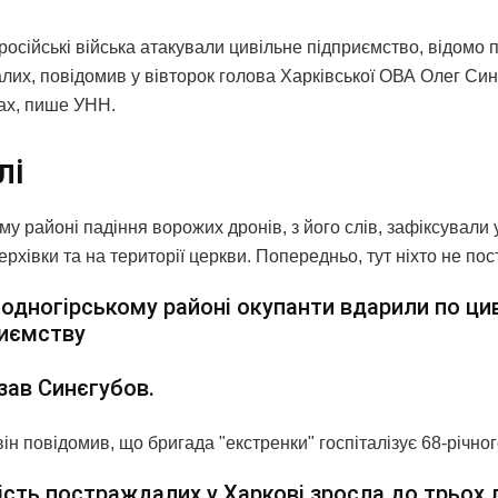
російські війська атакували цивільне підприємство, відомо 
лих, повідомив у вівторок голова Харківської ОВА Олег Син
х, пише УНН.
лі
му районі падіння ворожих дронів, з його слів, зафіксували 
рхівки та на території церкви. Попередньо, тут ніхто не по
одногірському районі окупанти вдарили по ци
риємству
зав Синєгубов.
ін повідомив, що бригада "екстренки" госпіталізує 68-річног
ість постраждалих у Харкові зросла до трьох