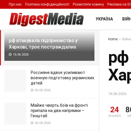
Про нас
Політика конфіденційності
Розмістити новину
Реклама на Di
LATEST
TRENDING
Filter
УКРАЇНА
ВІЙН
Home
Війна
рф атакувала підприємство у
Харкові, троє постраждалих
рф
16.06.2026
Ха
Россияне вдвое усиливают
военную подготовку украинских
детей
06.08.2026
16.06.2026
Майже чверть боїв на фронті
24
8
припала на два напрямки –
Генштаб
SHARES
V
06.08.2026