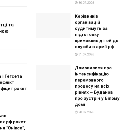
30.07.2026
Керівників
організацій
тці та
судитимуть за
чною
підготовку
кримських дітей до
служби в армії рф
31.07.2026
Домовилися про
інтенсифікацію
 і Гегсета
перемовного
нфлікт
процесу на всіх
ефіцит ракет
рівнях – Буданов
про зустріч у Білому
домі
28.07.2026
ьох
их рф ракет
ня "Онікса",