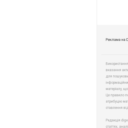
Реклама на 
Використання 
вказання акт
для пошукови
інформаційни
матеріалу, що
Це правило п
атрибуцію мат
ставлення від
Редакція dige
статтях, анал