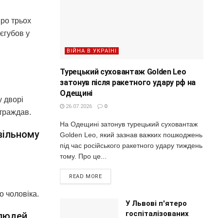
про трьох
єгубов у
ВІЙНА В УКРАЇНІ
Турецький суховантаж Golden Leo
затонув після ракетного удару рф на
Одещині
у дворі
26.07.2026
0
страждав.
На Одещині затонув турецький суховантаж
вільному
Golden Leo, який зазнав важких пошкоджень
під час російського ракетного удару тиждень
тому. Про це...
READ MORE
о чоловіка.
У Львові п'ятеро
госпіталізованих
 людей