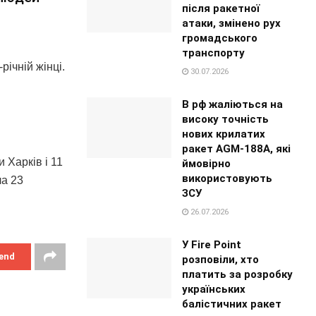
після ракетної
атаки, змінено рух
громадського
транспорту
річній жінці.
30.07.2026
В рф жаліються на
високу точність
нових крилатих
ракет AGM-188A, які
 Харків і 11
ймовірно
використовують
ла 23
ЗСУ
26.07.2026
У Fire Point
end
розповіли, хто
платить за розробку
українських
балістичних ракет