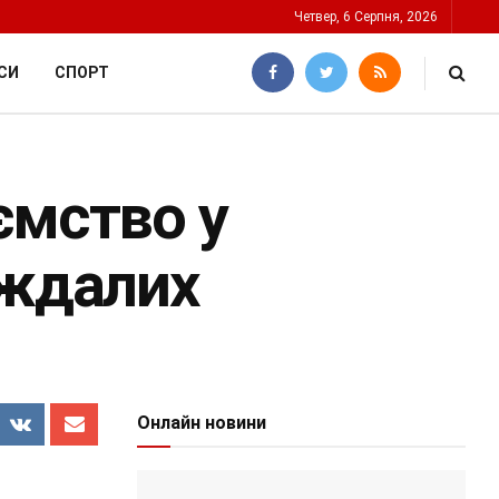
Четвер, 6 Серпня, 2026
СИ
СПОРТ
ємство у
аждалих
Онлайн новини