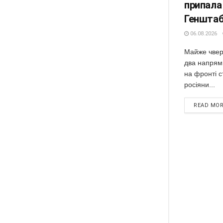
припала
Геншта
06.08.2026
Майже чвер
два напрям
на фронті с
росіяни...
READ MO