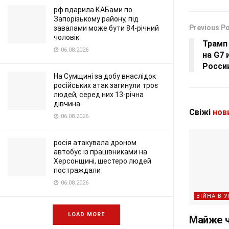
рф вдарила КАБами по
Запорізькому району, під
Previous P
завалами може бути 84-річний
чоловік
Трамп
06.08.2026
на G7 
Росси
На Сумщині за добу внаслідок
російських атак загинули троє
людей, серед них 13-річна
дівчина
Свіжі
нов
06.08.2026
росія атакувала дроном
автобус із працівниками на
Херсонщині, шестеро людей
постраждали
06.08.2026
ВІЙНА В У
LOAD MORE
Майже ч