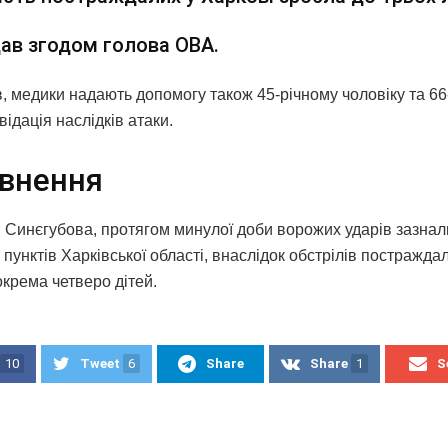
ав згодом голова ОВА.
в, медики надають допомогу також 45-річному чоловіку та 66-
відація наслідків атаки.
внення
 Синєгубова, протягом минулої доби ворожих ударів зазнали
пунктів Харківської області, внаслідок обстрілів постражда
окрема четверо дітей.
10
Tweet
6
Share
Share
1
S