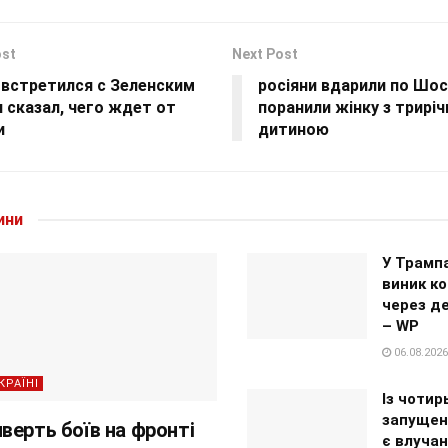
ost
Next Post
 встретился с Зеленским
росіяни вдарили по Шос
и сказал, чего ждет от
поранили жінку з трирі
и
дитиною
ини
У Трампа
виник ко
через д
– WP
06.08.2026
КРАЇНІ
Із чотир
запущен
верть боїв на фронті
є влучан