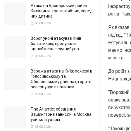
Атака на Броварський район
інфрастру
Київщини: троє загиблих, серед
років. Та
них дитина
08.08.2026
Як вказав
під’їзд. "
Ворог уночі атакував Київ
Рятувальн
балістикою, пролунали
щонайменше сім вибухів
маємо інфо
08.08.2026
міністр.
Ворожа атака на Київ: пожежі в
До робіт з
Голосіївському та
Нацполіції
Оболонському районах, горять
резервуари з паливом
"Ворожий б
08.08.2026
евакуювал
вибухотехн
The Atlantic: обещания
Вашингтона зависли, а Москва
поверсі, 
усилила удары
08.08.2026
"Також ціє