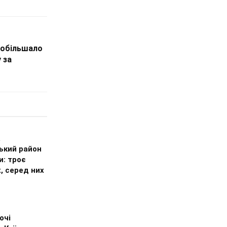
 побільшало
 за
а
ький район
и: троє
, серед них
очі