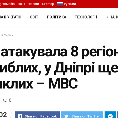
gestMedia
Наші контакти
Sitemap
Русский
А В УКРАЇНІ
СВІТ
ПОЛІТИКА
ТЕХНОЛОГІЇ
ФІНАН
 в Україні
атакувала 8 регіон
гиблих, у Дніпрі 
иклих – МВС
0
02
Share on Facebook
Share on Twitter