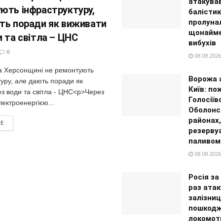
атакував
ють інфраструктуру,
балісти
ть поради як виживати
пролуна
щонайме
и та світла – ЦНС
вибухів
0
08.08.2026
а Херсонщині не ремонтують
Ворожа 
уру, але дають поради як
Київ: по
з води та світла - ЦНС<p>Через
Голосіїв
лектроенергією...
Оболонс
районах,
RE
резерву
паливом
08.08.2026
Росія за
раз ата
залізни
пошкодж
локомот