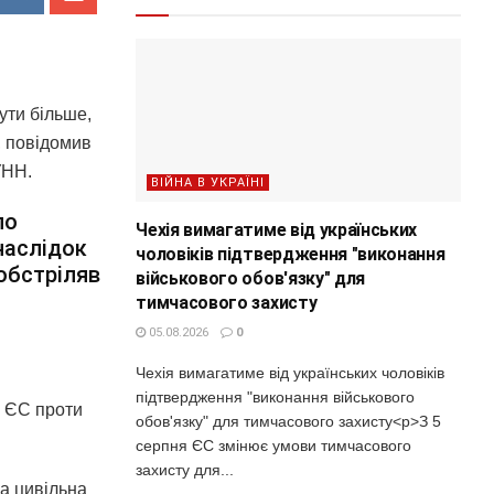
ути більше,
к, повідомив
УНН.
ВІЙНА В УКРАЇНІ
по
Чехія вимагатиме від українських
наслідок
чоловіків підтвердження "виконання
обстріляв
військового обов'язку" для
тимчасового захисту
05.08.2026
0
Чехія вимагатиме від українських чоловіків
підтвердження "виконання військового
й ЄС проти
обов'язку" для тимчасового захисту<p>З 5
серпня ЄС змінює умови тимчасового
захисту для...
ла цивільна