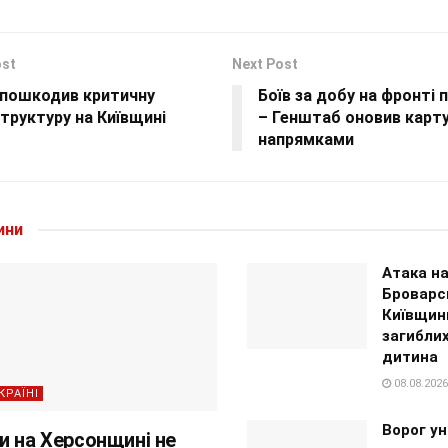
ost
Next Post
 пошкодив критичну
Боїв за добу на фронті
труктуру на Київщині
– Генштаб оновив карту
напрямками
ини
Атака н
Броварс
Київщин
загиблих
дитина
08.08.2026
КРАЇНІ
Ворог ун
и на Херсонщині не