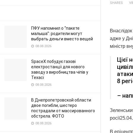
SHARES
V
ПФУ напомнил о “пакете
Внаслідок 
малыша”: родители могут
адже у Дні
выбрать деньги вместо вещей
міністр в
08.08.2026
Цієї 
SpaceX побудує газові
цивіл
електростанції для нового
заводу з виробництва чіпів у
атаки
Техасі
8 рег
08.08.2026
– нап
В Днепропетровской области
двое погибли, шестеро
Зеленськи
пострадали от массированного
обстрела. ФОТО
росії25.04
08.08.2026
В епіцентр