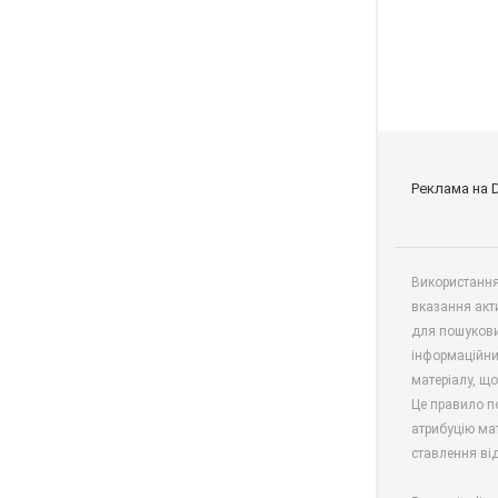
Реклама на 
Використання 
вказання акт
для пошукови
інформаційни
матеріалу, що
Це правило п
атрибуцію мат
ставлення від