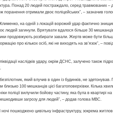
ктура. Понад 20 людей постраждало, серед травмованих – 
кож поранення отримали двоє поліцейських", – зазначив гол
 Клименко, на одній з локацій ворожий удар фактично знищи
Троє людей загинули. Врятувати вдалося більше 30 мешканці
ики продовжують розбирати завали. Жертв може бути біль
рмацію про кількох осіб, які не виходять на зв’язок", – пов
 ліквідації наслідків удару, окрім ДСНС, залучено також підр
.
езпілотник, який влучив в один із будинків, не здетонував. 
и близько 100 мешканців цієї багатоповерхівки. Кілька хвил
іки поліції вилучили бойову частину, яка була в квартирі на
знешкодивши загрозу для людей", – додав голова МВС.
ї ночі пошкоджено цивільну інфраструктуру, зокрема житлові