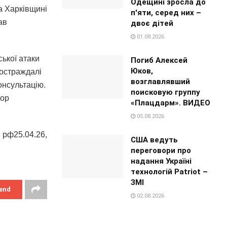
Одещині зросла до
а Харківщині
п'яти, серед них –
ав
двоє дітей
01.08.2026
ської атаки
Погиб Алексей
Юков,
постраждалі
возглавлявший
онсультацію.
поисковую группу
гор
«Плацдарм». ВИДЕО
05.08.2026
и рф25.04.26,
США ведуть
переговори про
надання Україні
технологій Patriot –
ЗМІ
end
02.08.2026