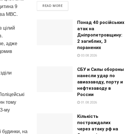
READ MORE
дитина 9
ова МВС.
Понад 40 російських
в цілий
атак на
Дніпропетровщину:
в.
2 загиблих, 3
ше, адже
поранених
ідомив
03.08.2026
СБУ и Силы обороны
озділи
нанесли удар по
авиазаводу, порту и
нефтезаводу в
России
Поліцейські
ин тому
01.08.2026
 3-му
Кількість
постраждалих
через атаку рф на
 будинки, на