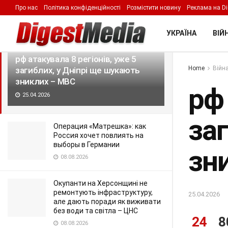
Про нас
Політика конфіденційності
Розмістити новину
Реклама на Di
LATEST
TRENDING
Filter
УКРАЇНА
ВІЙН
рф атакувала 8 регіонів, уже 5
Home
Війна
загиблих, у Дніпрі ще шукають
зниклих – МВС
рф 
25.04.2026
за
Операция «Матрешка»: как
Россия хочет повлиять на
выборы в Германии
зн
08.08.2026
Окупанти на Херсонщині не
ремонтують інфраструктуру,
25.04.2026
але дають поради як виживати
без води та світла – ЦНС
24
8
08.08.2026