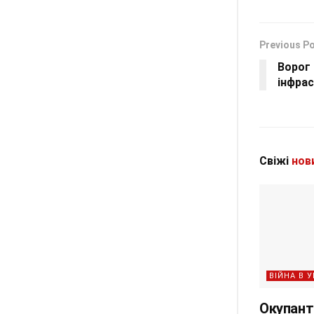
Previous P
Ворог
інфрас
Свіжі
нов
ВІЙНА В У
Окупант