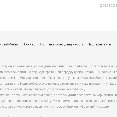
08.08.2026
DigestMedia
Про нас
Політика конфіденційності
Наші контакти
будь-яких матеріалів, розміщених на сайті digestmedia.net, дозволяється ли
ивного посилання на першоджерело. При передруку або цитуванні інформації 
х систем і не містити технічних обмежень, що унеможливлюють його індексаці
х порталів та інших веб-ресурсів важливо розміщувати таке посилання у підз
б читачі могли швидко перейти до оригінальної публікації.
окликане захищати авторські права, забезпечувати прозорість використання і
еріалів, отриманих з нашого сайту. Ми цінуємо працю авторів і редакції, тому
 усіх, хто використовує наші тексти у професійних чи інформаційних цілях.