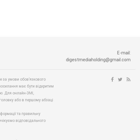
E-mail:
digestmediaholding@gmail.com
ше за умови обов’язкового
посилання має бути відкритим
ю. Для онлайн-ЗМІ,
аголовку або в першому абзаці
нформації та правильну
 очікуємо відповідального