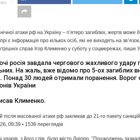
IEWS
нічної атаки рф на Україну – п'ятеро загиблих, жертв може б
прі є інформація про кількох осіб, які не виходять на зв’язо
нутрішніх справ Ігор Клименко у суботу у соцмережах, пише 
ночі росія завдала чергового жахливого удару 
ьних. На жаль, вже відомо про 5-ох загиблих в
. Понад 30 людей отримали поранення. Ворог 
іонів України
исав Клименко.
й після масованої атаки рф закликав до 21-го пакету санкці
.26, 09:39 • 1536 переглядiв
і ударів, з його слів, було місто Дніпро. "Пошкоджень зазна