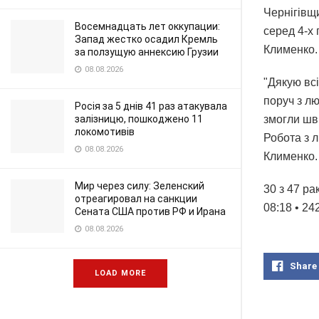
Чернігівщ
Восемнадцать лет оккупации:
серед 4-х 
Запад жестко осадил Кремль
Клименко.
за ползущую аннексию Грузии
08.08.2026
"Дякую всі
поруч з лю
Росія за 5 днів 41 раз атакувала
залізницю, пошкоджено 11
змогли шв
локомотивів
Робота з л
08.08.2026
Клименко.
Мир через силу: Зеленский
30 з 47 ра
отреагировал на санкции
08:18 • 2
Сената США против РФ и Ирана
08.08.2026
Share
LOAD MORE