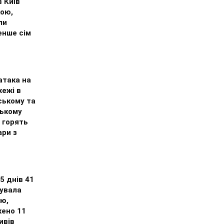
 Київ
кою,
ли
нше сім
атака на
жежі в
ському та
ькому
 горять
ари з
 5 днів 41
кувала
цю,
ено 11
ивів