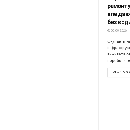
ремонту
але даю
без вод
08.08.2026
Окупанти н
інфраструкт
виживати бе
перебої з е
READ MO