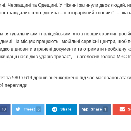
ині, Черкащині та Одещині. У Ніжині загинули двоє людей, н
постраждалих теж є дитина – півторарічний хлопчик", – вказ
м рятувальникам і поліцейським, хто з перших хвилин росій
дьми! На місцях працюють і мобільні сервісні центри, щоб 
идко відновити втрачені документи та отримати необхідну к
іквідації наслідків ударів триває", – наголосив голова МВС І
кет та 580 з 619 дронів знешкоджено під час масованої атак
424 перегляди
10
Tweet
6
Share
Share
1
S