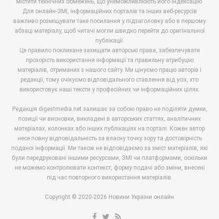
містити технічних обмежень, що унеможливлюють його індексацію.
Для онлайн-ЗМІ, інформаційних порталів та інших веб-ресурсів
важливо розміщувати таке посилання у підзаголовку або в першому
абзаці матеріалу, щоб читачі могли швидко перейти до оригінальної
публікації.
Це правило покликане захищати авторські права, забезпечувати
прозорість використання інформації та правильну атрибуцію
матеріалів, отриманих з нашого сайту. Ми цінуємо працю авторів і
редакції, тому очікуємо відповідального ставлення від усіх, хто
використовує наші тексти у професійних чи інформаційних цілях.
Редакція digestmedia.net залишає за собою право не поділяти думки,
позиції чи висновки, викладені в авторських статтях, аналітичних
матеріалах, колонках або інших публікаціях на порталі. Кожен автор
несе повну відповідальність за власну точку зору та достовірність
поданої інформації. Ми також не відповідаємо за зміст матеріалів, які
були передруковані іншими ресурсами, ЗМІ чи платформами, оскільки
не можемо контролювати контекст, форму подачі або зміни, внесені
під час повторного використання матеріалів.
Copyright © 2020-2026 Новини України онлайн