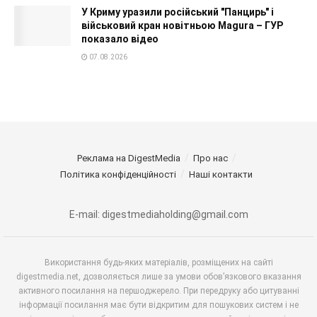
У Криму уразили російський "Панцирь" і
військовий кран новітньою Magura – ГУР
показало відео
07.08.2026
Реклама на DigestMedia
Про нас
Політика конфіденційності
Наші контакти
E-mail: digestmediaholding@gmail.com
Використання будь-яких матеріалів, розміщених на сайті
digestmedia.net, дозволяється лише за умови обов’язкового вказання
активного посилання на першоджерело. При передруку або цитуванні
інформації посилання має бути відкритим для пошукових систем і не