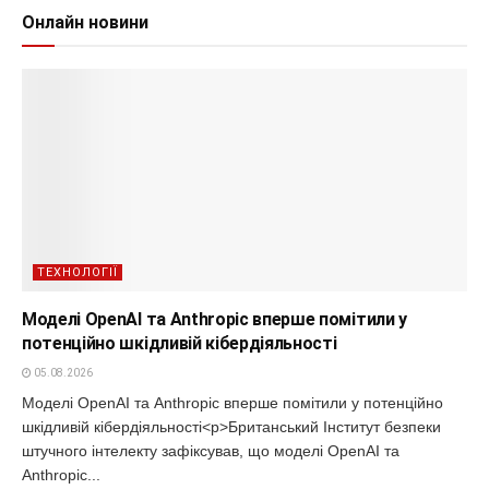
Онлайн новини
ТЕХНОЛОГІЇ
Моделі OpenAI та Anthropic вперше помітили у
потенційно шкідливій кібердіяльності
05.08.2026
Моделі OpenAI та Anthropic вперше помітили у потенційно
шкідливій кібердіяльності<p>Британський Інститут безпеки
штучного інтелекту зафіксував, що моделі OpenAI та
Anthropic...