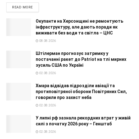
READ MORE
Окупанти на Херсонщині не ремонтують
інфраструктуру, але дають поради як
виживати без води та світла – ЦНС
08.08.2026
Штілерман прогнозує затримку у
постачанні ракет до Patriot на тлі мирних
зусиль США по Україні
02.08.2026
Хмара відвідав підрозділи авіації та
протиповітряної оборони Повітряних Сил,
говорили про захист неба
02.08.2026
У липні рф зазнала рекордних втрат у живій
силі з початку 2026 року – Генштаб
02.08.2026