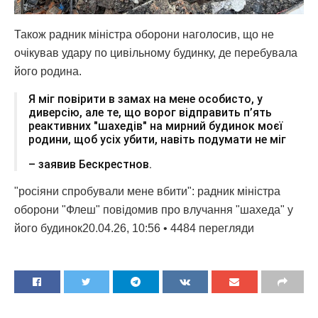
Також радник міністра оборони наголосив, що не
очікував удару по цивільному будинку, де перебувала
його родина.
Я міг повірити в замах на мене особисто, у
диверсію, але те, що ворог відправить п’ять
реактивних "шахедів" на мирний будинок моєї
родини, щоб усіх убити, навіть подумати не міг
– заявив Бескрестнов.
"росіяни спробували мене вбити": радник міністра
оборони "Флеш" повідомив про влучання "шахеда" у
його будинок20.04.26, 10:56 • 4484 перегляди