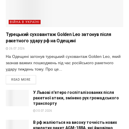
ВІЙНА В УКРАЇНІ
Турецький суховантаж Golden Leo затонув після
ракетного удару рф на Одещині
26.07.2026
На Одещині затонув турецький суховантаж Golden Leo, який
зазнав важких пошкоджень під час російського ракетного
удару тиждень тому. Про це...
READ MORE
У Львові п'ятеро госпіталізованих після
ракетної атаки, змінено рух громадського
транспорту
30.07.2026
В рф жаліються на високу точність нових
крилатих ракет AGM-188A, які ймовірно