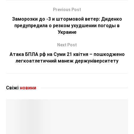
Previous Post
Заморозки до -3 и штормовой ветер: Диденко
предупредила о резком ухудшении погоды в
Украине
Next Post
Атака БПЛА рф на Суми 21 квітня – пошкоджено
легкоатлетичний манеж держуніверситету
Свіжі
новини