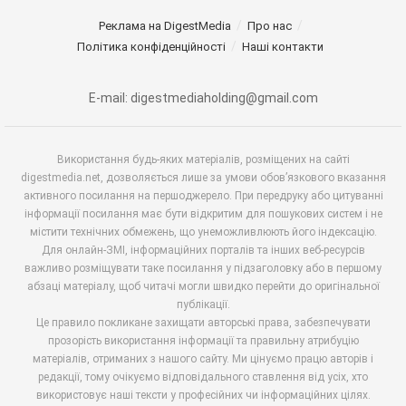
Реклама на DigestMedia
Про нас
Політика конфіденційності
Наші контакти
E-mail: digestmediaholding@gmail.com
Використання будь-яких матеріалів, розміщених на сайті
digestmedia.net, дозволяється лише за умови обов’язкового вказання
активного посилання на першоджерело. При передруку або цитуванні
інформації посилання має бути відкритим для пошукових систем і не
містити технічних обмежень, що унеможливлюють його індексацію.
Для онлайн-ЗМІ, інформаційних порталів та інших веб-ресурсів
важливо розміщувати таке посилання у підзаголовку або в першому
абзаці матеріалу, щоб читачі могли швидко перейти до оригінальної
публікації.
Це правило покликане захищати авторські права, забезпечувати
прозорість використання інформації та правильну атрибуцію
матеріалів, отриманих з нашого сайту. Ми цінуємо працю авторів і
редакції, тому очікуємо відповідального ставлення від усіх, хто
використовує наші тексти у професійних чи інформаційних цілях.