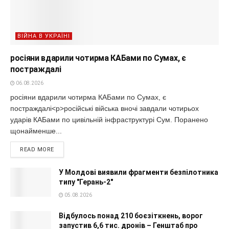
ВІЙНА В УКРАЇНІ
росіяни вдарили чотирма КАБами по Сумах, є
постраждалі
06.08.2026
росіяни вдарили чотирма КАБами по Сумах, є
постраждалі<p>російські війська вночі завдали чотирьох
ударів КАБами по цивільній інфраструктурі Сум. Поранено
щонайменше...
READ MORE
У Молдові виявили фрагменти безпілотника
типу "Герань-2"
05.08.2026
Відбулось понад 210 боєзіткнень, ворог
запустив 6,6 тис. дронів – Генштаб про