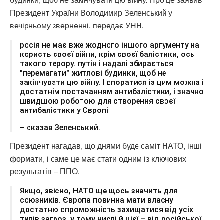
будинки, щоб не закінчувати цю війну. Про це заявив
Президент України Володимир Зеленський у
вечірньому зверненні, передає УНН.
росія не має вже жодного іншого аргументу на
користь своєї війни, крім своєї балістики, ось
такого терору. путін і надалі збирається
"перемагати" житлові будинки, щоб не
закінчувати цю війну. І впоратися із цим можна і
достатнім постачанням антибалістики, і значно
швидшою роботою для створення своєї
антибалістики у Європі
– сказав Зеленський.
Президент нагадав, що днями буде саміт НАТО, інші
формати, і саме це має стати одним із ключових
результатів – ППО.
Якщо, звісно, НАТО ще щось значить для
союзників. Європа повинна мати власну
достатню спроможність захищатися від усіх
типів загроз, у тому числі й цієї – від російської