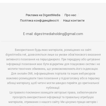
Реклама на DigestMedia
Про нас
Політика конфіденційності
Наші контакти
E-mail: digestmediaholding@gmail.com
Використання будь-яких матеріалів, розміщених на сайті
digestmedia.net, дозволяється лише за умови обов’язкового вказання
активного посилання на першоджерело. При передруку або цитуванні
інформації посилання має бути відкритим для пошукових систем і не
містити технічних обмежень, що унеможливлюють його індексацію.
Для онлайн-ЗМІ, інформаційних порталів та інших веб-ресурсів
важливо розміщувати таке посилання у підзаголовку або в першому
абзаці матеріалу, щоб читачі могли швидко перейти до оригінальної
публікації.
Це правило покликане захищати авторські права, забезпечувати
прозорість використання інформації та правильну атрибуцію
матеріалів, отриманих з нашого сайту. Ми цінуємо працю авторів і