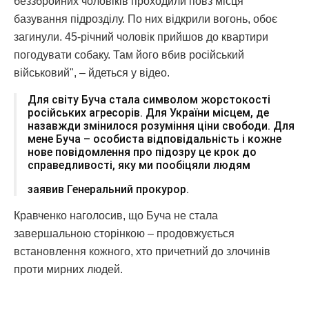
беззбройних чоловіків проходили повз місця
базування підрозділу. По них відкрили вогонь, обоє
загинули. 45-річний чоловік прийшов до квартири
погодувати собаку. Там його вбив російський
військовий", – йдеться у відео.
Для світу Буча стала символом жорстокості
російських агресорів. Для України місцем, де
назавжди змінилося розуміння ціни свободи. Для
мене Буча – особиста відповідальність і кожне
нове повідомлення про підозру це крок до
справедливості, яку ми пообіцяли людям
заявив Генеральний прокурор.
Кравченко наголосив, що Буча не стала
завершальною сторінкою – продовжується
встановлення кожного, хто причетний до злочинів
проти мирних людей.