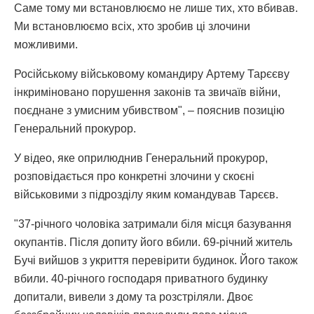
Саме тому ми встановлюємо не лише тих, хто вбивав.
Ми встановлюємо всіх, хто зробив ці злочини
можливими.
Російському військовому командиру Артему Тарєєву
інкриміновано порушення законів та звичаїв війни,
поєднане з умисним убивством", – пояснив позицію
Генеральний прокурор.
У відео, яке оприлюднив Генеральний прокурор,
розповідається про конкретні злочини у скоєні
військовими з підрозділу яким командував Тарєєв.
"37-річного чоловіка затримали біля місця базування
окупантів. Після допиту його вбили. 69-річний житель
Бучі вийшов з укриття перевірити будинок. Його також
вбили. 40-річного господаря приватного будинку
допитали, вивели з дому та розстріляли. Двоє