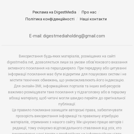
Реклама на DigestMedia
Про нас
Політика конфіденційності
Наші контакти
E-mail: digestmediaholding@gmail.com
Використання будь-яких матеріалів, розміщених на сайті
digestmedia.net, дозволяється лише за умови обов’язкового вказання
активного посилання на першоджерело. При передруку або цитуванні
інформації посилання має бути відкритим для пошукових систем і не
містити технічних обмежень, що унеможливлюють його індексацію.
Для онлайн-ЗМІ, інформаційних порталів та інших веб-ресурсів
важливо розміщувати таке посилання у підзаголовку або в першому
абзаці матеріалу, щоб читачі могли швидко перейти до оригінальної
публікації.
Це правило покликане захищати авторські права, забезпечувати
прозорість використання інформації та правильну атрибуцію
матеріалів, отриманих з нашого сайту. Ми цінуємо працю авторів і
редакції, тому очікуємо відповідального ставлення від усіх, хто
використовує наші тексти у професійних чи інформаційних цілях.