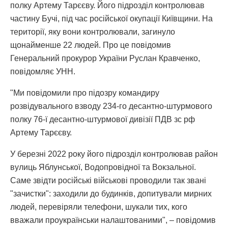
полку Артему Тарєєву. Його підрозділ контролював
частину Бучі, під час російської окупації Київщини. На
території, яку вони контролювали, загинуло
щонайменше 22 людей. Про це повідомив
Генеральний прокурор України Руслан Кравченко,
повідомляє УНН.
"Ми повідомили про підозру командиру
розвідувального взводу 234-го десантно-штурмового
полку 76-ї десантно-штурмової дивізії ПДВ зс рф
Артему Тарєєву.
У березні 2022 року його підрозділ контролював район
вулиць Яблунської, Водопровідної та Вокзальної.
Саме звідти російські військові проводили так звані
"зачистки": заходили до будинків, допитували мирних
людей, перевіряли телефони, шукали тих, кого
вважали проукраїнськи налаштованими", – повідомив