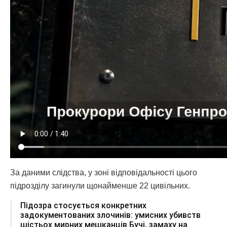
За даними слідства, у зоні відповідальності цього
підрозділу загинули щонайменше 22 цивільних.
Підозра стосується конкретних
задокументованих злочинів: умисних убивств
шістьох мирних мешканців Бучі, замаху на