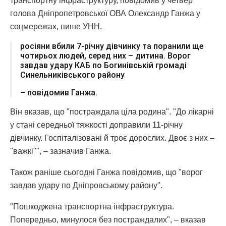
транспортну інфраструктуру, повідомив у четвер
голова Дніпропетровської ОВА Олександр Ганжа у
соцмережах, пише УНН.
росіяни вбили 7-річну дівчинку та поранили ще
чотирьох людей, серед них – дитина. Ворог
завдав удару КАБ по Богинівській громаді
Синельниківського району
– повідомив Ганжа.
Він вказав, що "постраждала ціла родина". "До лікарні
у стані середньої тяжкості доправили 11-річну
дівчинку. Госпіталізовані й троє дорослих. Двоє з них –
"важкі"", – зазначив Ганжа.
Також раніше сьогодні Ганжа повідомив, що "ворог
завдав удару по Дніпровському району".
"Пошкоджена транспортна інфраструктура.
Попередньо, минулося без постраждалих", – вказав