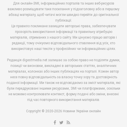
Для онлайн-ЗМІ, інформаційних порталів та інших веб-ресурсів
важливо розміщувати таке посилання у підзаголовку або в першому
абзаці матеріалу, щоб читачі могли швидко перейти до оригінальної
публікації.
Це правило покликане захищати авторські права, забезпечувати
прозорість використання інформації та правильну атрибуцію
матеріалів, отриманих з нашого сайту. Ми цінуємо працю авторів і
редакції, тому очікуємо відповідального ставлення від усіх, хто
використовує наші тексти у професійних чи інформаційних цілях.
Редакція digestmedia.net залишає за собою право не поділяти думки,
позиції чи висновки, викладені в авторських статтях, аналітичних
матеріалах, колонках або інших публікаціях на порталі. Кожен автор
несе повну відповідальність за власну точку зору та достовірність
поданої інформації. Ми також не відповідаємо за зміст матеріалів, які
були передруковані іншими ресурсами, ЗМІ чи платформами, оскільки
не можемо контролювати контекст, форму подачі або зміни, внесені
під час повторного використання матеріалів.
Copyright © 2020-2026 Новини України онлайн