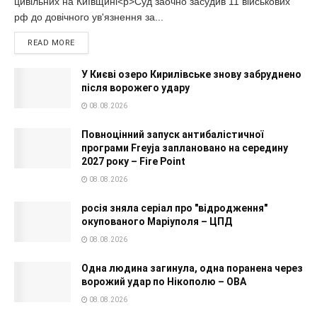
цивільних на Київщині<p>Суд заочно засудив 11 військових
рф до довічного ув'язнення за...
READ MORE
У Києві озеро Кирилівське знову забруднено
після ворожего удару
08.08.2026
Повноцінний запуск антибалістичної
програми Freyja заплановано на середину
2027 року – Fire Point
08.08.2026
росія зняла серіал про "відродження"
окупованого Маріуполя – ЦПД
08.08.2026
Одна людина загинула, одна поранена через
ворожий удар по Нікополю – ОВА
08.08.2026