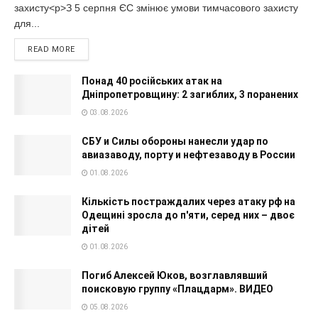
захисту<p>З 5 серпня ЄС змінює умови тимчасового захисту
для...
READ MORE
Понад 40 російських атак на
Дніпропетровщину: 2 загиблих, 3 поранених
03.08.2026
СБУ и Силы обороны нанесли удар по
авиазаводу, порту и нефтезаводу в России
01.08.2026
Кількість постраждалих через атаку рф на
Одещині зросла до п'яти, серед них – двоє
дітей
01.08.2026
Погиб Алексей Юков, возглавлявший
поисковую группу «Плацдарм». ВИДЕО
05.08.2026