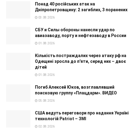
Понад 40 російських атак на
Дніпропетровщину: 2 загиблих, 3 поранених
03.08.2026
СБУ и Силы обороны нанесли удар по
авиазаводу, порту и нефтезаводу в России
01.08.2026
Кількість постраждалих через атаку рф на
Одещині зросла до п'яти, серед них – двоє
дітей
01.08.2026
Погиб Алексей Юков, возглавлявший
поисковую группу «Плацдарм». ВИДЕО
05.08.2026
США ведуть переговори про надання Україні
технологій Patriot – ЗМІ
02.08.2026