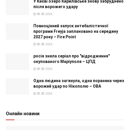
У Києві озеро Кирилівське знову забруднено
після ворожего удару
08.08.2026
Повноцінний запуск антибалістичної
програми Freyja заплановано на середину
2027 року – Fire Point
08.08.2026
росія зняла серіал про "відродження"
окупованого Маріуполя – ЦПД
08.08.2026
Одна людина загинула, одна поранена через
ворожий удар по Нікополю – ОВА
08.08.2026
Онлайн новини