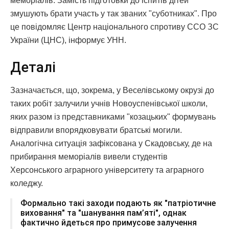
меморіалів. Замість підготовки до іспитів дітей
змушують брати участь у так званих "суботниках". Про
це повідомляє Центр національного спротиву ССО ЗС
України (ЦНС), інформує УНН.
Деталі
Зазначається, що, зокрема, у Веселівському окрузі до
таких робіт залучили учнів Новоуспенівської школи,
яких разом із представниками "козацьких" формувань
відправили впорядковувати братські могили.
Аналогічна ситуація зафіксована у Скадовську, де на
прибирання меморіалів вивели студентів
Херсонського аграрного університету та аграрного
коледжу.
Формально такі заходи подають як "патріотичне
виховання" та "шанування пам’яті", однак
фактично йдеться про примусове залучення