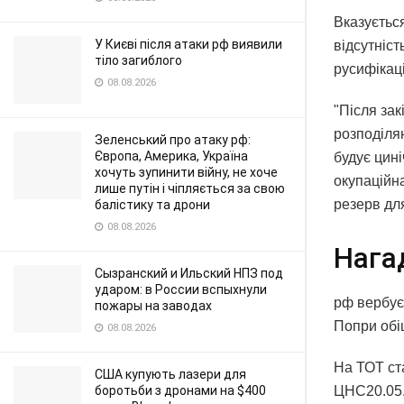
Вказується
У Києві після атаки рф виявили
відсутніс
тіло загиблого
русифікаці
08.08.2026
"Після зак
розподіляю
Зеленський про атаку рф:
Європа, Америка, Україна
будує цині
хочуть зупинити війну, не хоче
окупаційн
лише путін і чіпляється за свою
резерв дл
балістику та дрони
08.08.2026
Нага
Сызранский и Ильский НПЗ под
ударом: в России вспыхнули
рф вербує 
пожары на заводах
Попри обі
08.08.2026
На ТОТ ст
США купують лазери для
боротьби з дронами на $400
ЦНС20.05.