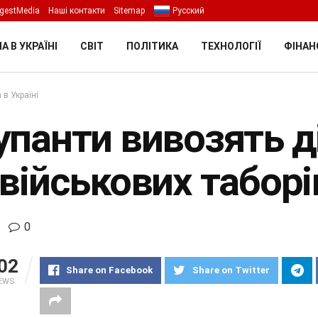
gestMedia
Наші контакти
Sitemap
Русский
А В УКРАЇНІ
СВІТ
ПОЛІТИКА
ТЕХНОЛОГІЇ
ФІНАН
 в Україні
панти вивозять ді
 військових табор
0
02
Share on Facebook
Share on Twitter
IEWS