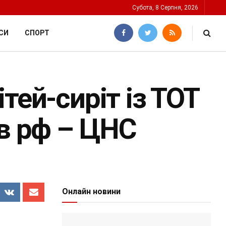
Субота, 8 Серпня, 2026
СИ
СПОРТ
тей-сиріт із ТОТ
ів рф – ЦНС
Онлайн новини