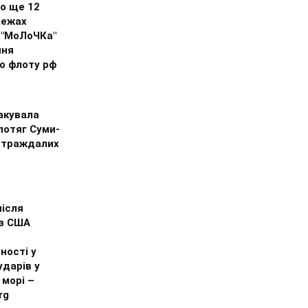
о ще 12
межах
 "МоЛоЧКа"
ння
о флоту рф
акувала
потяг Суми-
остраждалих
після
 з США
ності у
ударів у
морі –
rg