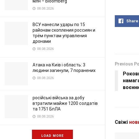
млн – Bloomberg
08.08.2026
Share
ВСУ нанесли удары по 15
районам скопления россиян и
трём пунктам управления
дронами
08.08.2026
Previous P
Атака на Київ і область: 3
людини загинули, 7 поранених
Рокови
08.08.2026
намага
воєнн
російські війська за добу
втратили майже 1200 солдатів
та 1751 БпЛА
08.08.2026
Свіжі
нов
LOAD MORE