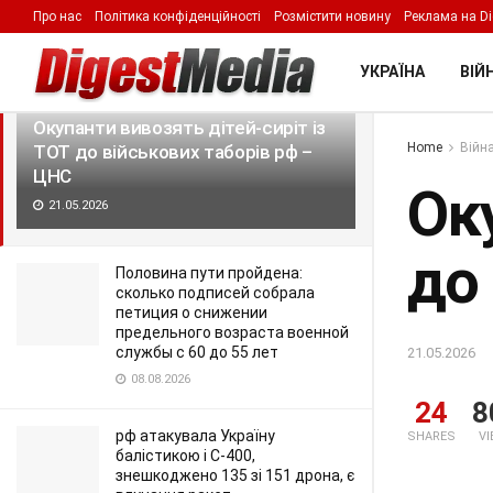
Про нас
Політика конфіденційності
Розмістити новину
Реклама на Di
LATEST
TRENDING
Filter
УКРАЇНА
ВІЙН
Окупанти вивозять дітей-сиріт із
Home
Війна
ТОТ до військових таборів рф –
ЦНС
Оку
21.05.2026
до
Половина пути пройдена:
сколько подписей собрала
петиция о снижении
предельного возраста военной
службы с 60 до 55 лет
21.05.2026
08.08.2026
24
8
рф атакувала Україну
SHARES
V
балістикою і С-400,
знешкоджено 135 зі 151 дрона, є