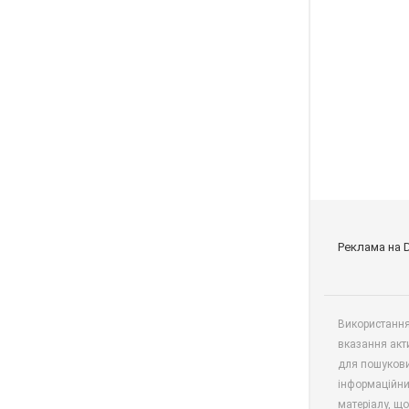
Реклама на 
Використання 
вказання акт
для пошукови
інформаційни
матеріалу, що