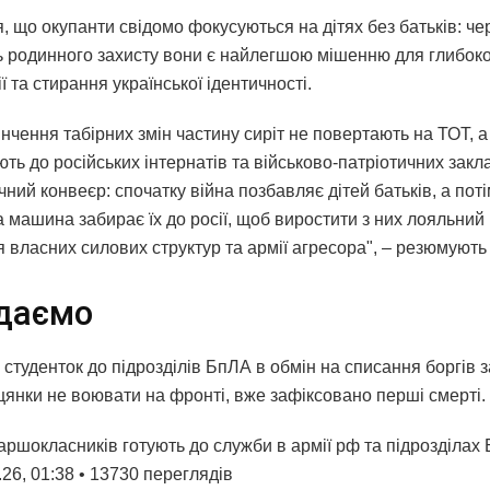
, що окупанти свідомо фокусуються на дітях без батьків: че
ть родинного захисту вони є найлегшою мішенню для глибоко
ї та стирання української ідентичності.
інчення табірних змін частину сиріт не повертають на ТОТ, 
ть до російських інтернатів та військово-патріотичних закл
чний конвеєр: спочатку війна позбавляє дітей батьків, а пот
а машина забирає їх до росії, щоб виростити з них лояльний
я власних силових структур та армії агресора", – резюмують
даємо
студенток до підрозділів БпЛА в обмін на списання боргів з
цянки не воювати на фронті, вже зафіксовано перші смерті.
аршокласників готують до служби в армії рф та підрозділах
26, 01:38 • 13730 переглядiв