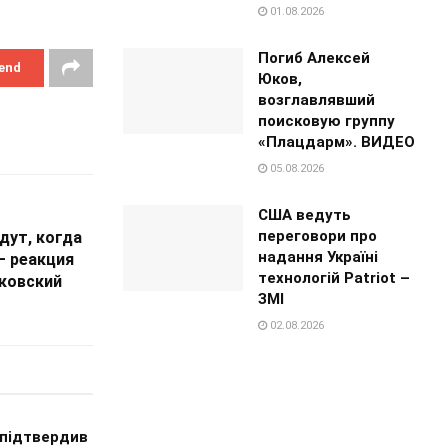
01.08.2026
Погиб Алексей
end
Юков,
возглавлявший
поисковую группу
«Плацдарм». ВИДЕО
05.08.2026
США ведуть
переговори про
дут, когда
надання Україні
– реакция
технологій Patriot –
сковский
ЗМІ
02.08.2026
 підтвердив