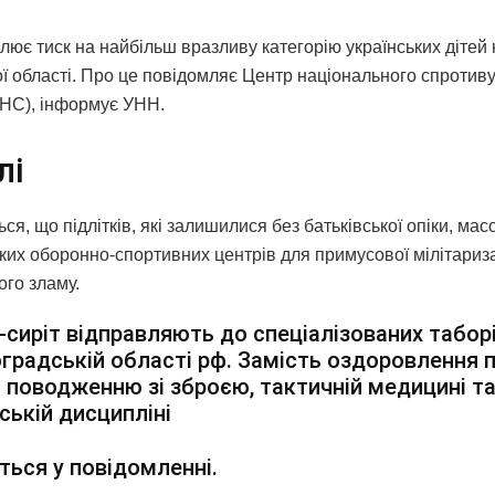
лює тиск на найбільш вразливу категорію українських дітей
ої області. Про це повідомляє Центр національного спроти
ЦНС), інформує УНН.
лі
ся, що підлітків, які залишилися без батьківської опіки, ма
ких оборонно-спортивних центрів для примусової мілітариза
ого зламу.
-сиріт відправляють до спеціалізованих таборі
градській області рф. Замість оздоровлення п
 поводженню зі зброєю, тактичній медицині т
ській дисципліні
ться у повідомленні.