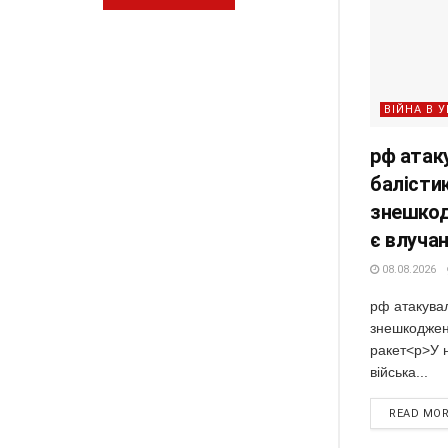
ВІЙНА В У
рф атак
балістик
знешкод
є влуча
08.08.2026
рф атакувал
знешкоджено
ракет<p>У н
війська...
READ MO