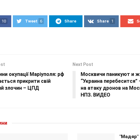
10
Tweet
6
Share
Share
1
S
ost
Next Post
ни окупації Маріуполя: рф
Москвичи паникуют и ж
ється прикрити свій
“Украина перебесится” 
ий злочин – ЦПД
на атаку дронов на Мо
НПЗ. ВИДЕО
ини
"Мадяр"