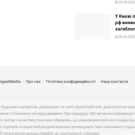
08.08.2026
У Києві 
рф вияви
загибло
08.08.2026
DigestMedia
Про нас
Політика конфіденційності
Наші контакти
будь-яких матеріалів, розміщених на сайті digestmedia.net, дозволяється ли
ивного посилання на першоджерело. При передруку або цитуванні інформації 
х систем і не містити технічних обмежень, що унеможливлюють його індексаці
х порталів та інших веб-ресурсів важливо розміщувати таке посилання у підз
б читачі могли швидко перейти до оригінальної публікації.