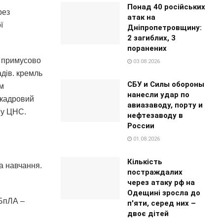
Понад 40 російських
рез
атак на
ї
Дніпропетровщину:
2 загиблих, 3
поранених
а примусово
03.08.2026
адів. кремль
СБУ и Силы обороны
ім
нанесли удар по
 кадровий
авиазаводу, порту и
 у ЦНС.
нефтезаводу в
России
01.08.2026
Кількість
а навчання.
постраждалих
через атаку рф на
Одещині зросла до
 БпЛА –
п'яти, серед них –
двоє дітей