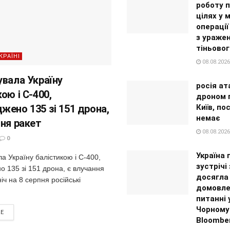
роботу п
цілях у 
операції
з ураже
тіньовог
КРАЇНІ
08.08.2026
увала Україну
росія ат
ою і С-400,
дроном 
жено 135 зі 151 дрона,
Київ, п
немає
ння ракет
08.08.2026
0
Україна 
а Україну балістикою і С-400,
зустрічі
 135 зі 151 дрона, є влучання
досягла
іч на 8 серпня російські
домовле
питанні 
Чорному 
RE
Bloombe