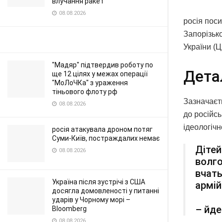
влучання ракет
08.08.2026
росія поси
Запорізьк
України (
"Мадяр" підтвердив роботу по
Дета
ще 12 цілях у межах операції
"МоЛоЧКа" з ураження
тіньового флоту рф
Зазначаєть
08.08.2026
до російсь
ідеологічн
росія атакувала дроном потяг
Суми-Київ, постраждалих немає
Дітей
08.08.2026
волго
вчать
Україна після зустрічі з США
армій
досягла домовленості у питанні
ударів у Чорному морі –
– йде
Bloomberg
08.08.2026