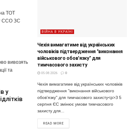
 на ТОТ
ву ССО ЗС
ВІЙНА В УКРАЇНІ
Чехія вимагатиме від українських
чоловіків підтвердження "виконання
військового обов'язку" для
сово вивозять
тимчасового захисту
ції та
05.08.2026
0
Чехія вимагатиме від українських чоловіків
в у
підтвердження "виконання військового
обов'язку" для тимчасового захисту<p>З 5
ідлітків
серпня ЄС змінює умови тимчасового
а
захисту для...
READ MORE