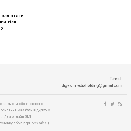
після атаки
ли тіло
го
E-mail:
digestmediaholding@gmail.com
ше за умови обов’язкового
посилання має бути відкритим
ю. Для онлайн-ЗМІ,
аголовку або в першому абзаці