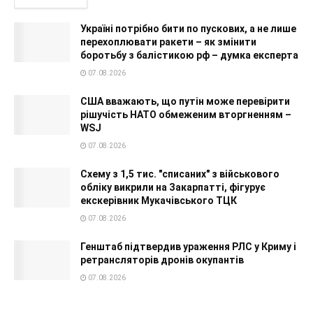
Україні потрібно бити по пускових, а не лише
перехоплювати ракети – як змінити
боротьбу з балістикою рф – думка експерта
07.08.2026
США вважають, що путін може перевірити
рішучість НАТО обмеженим вторгненням –
WSJ
07.08.2026
Схему з 1,5 тис. "списаних" з військового
обліку викрили на Закарпатті, фігурує
екскерівник Мукачівського ТЦК
07.08.2026
Генштаб підтвердив ураження РЛС у Криму і
ретрансляторів дронів окупантів
07.08.2026