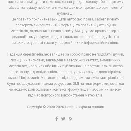
важливо розміщувати таке посилання у підзаголовку або в першому
абзаці матеріалу, щоб читачі могли швидко перейти до оригінальної
публікації.
Це правило покликане захищати авторські права, забезпечувати
прозорість використання інформації та правильну атрибуцію
матеріалів, отриманих з нашого сайту. Ми цінуємо працю авторів і
редакції, тому очікуємо відповідального ставлення від усіх, хто
використовує наші тексти у професійних чи інформаційних цілях.
Редакція digestmedia.net залишає за собою право не поділяти думки,
позиції чи висновки, викладені в авторських статтях, аналітичних
матеріалах, колонках або інших публікаціях на порталі. Кожен автор
несе повну відповідальність за власну точку зору та достовірність
поданої інформації. Ми також не відповідаємо за зміст матеріалів, які
були передруковані іншими ресурсами, ЗМІ чи платформами, оскільки
не можемо контролювати контекст, форму подачі або зміни, внесені
під час повторного використання матеріалів.
Copyright © 2020-2026 Новини України онлайн