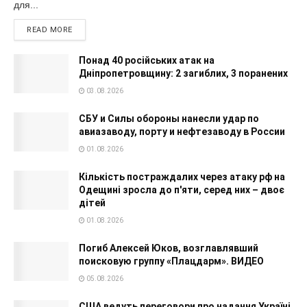
для...
READ MORE
Понад 40 російських атак на
Дніпропетровщину: 2 загиблих, 3 поранених
03.08.2026
СБУ и Силы обороны нанесли удар по
авиазаводу, порту и нефтезаводу в России
01.08.2026
Кількість постраждалих через атаку рф на
Одещині зросла до п'яти, серед них – двоє
дітей
01.08.2026
Погиб Алексей Юков, возглавлявший
поисковую группу «Плацдарм». ВИДЕО
05.08.2026
США ведуть переговори про надання Україні