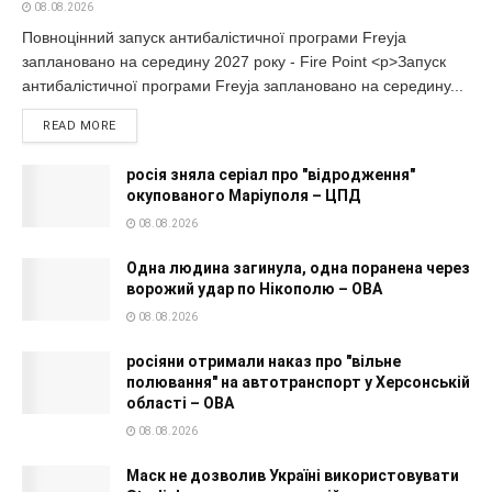
08.08.2026
Повноцінний запуск антибалістичної програми Freyja
заплановано на середину 2027 року - Fire Point <p>Запуск
антибалістичної програми Freyja заплановано на середину...
READ MORE
росія зняла серіал про "відродження"
окупованого Маріуполя – ЦПД
08.08.2026
Одна людина загинула, одна поранена через
ворожий удар по Нікополю – ОВА
08.08.2026
росіяни отримали наказ про "вільне
полювання" на автотранспорт у Херсонській
області – ОВА
08.08.2026
Маск не дозволив Україні використовувати