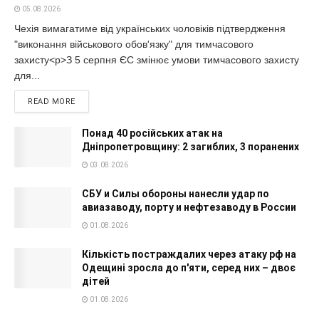
05.08.2026
Чехія вимагатиме від українських чоловіків підтвердження
"виконання військового обов'язку" для тимчасового
захисту<p>З 5 серпня ЄС змінює умови тимчасового захисту
для...
READ MORE
Понад 40 російських атак на
Дніпропетровщину: 2 загиблих, 3 поранених
03.08.2026
СБУ и Силы обороны нанесли удар по
авиазаводу, порту и нефтезаводу в России
01.08.2026
Кількість постраждалих через атаку рф на
Одещині зросла до п'яти, серед них – двоє
дітей
01.08.2026