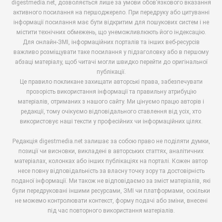
digestmedia.net, дозволяється лише за умови обов’язкового вказання
активного посилання на першоджерело. При передруку або цитуванні
інформації посилання має бути відкритим для пошукових систем і не
містити технічних обмежень, що унеможливлюють його індексацію.
Для онлайн-ЗМІ, інформаційних порталів та інших веб-ресурсів
важливо розміщувати таке посилання у підзаголовку або в першому
абзаці матеріалу, щоб читачі могли швидко перейти до оригінальної
публікації.
Це правило покликане захищати авторські права, забезпечувати
прозорість використання інформації та правильну атрибуцію
матеріалів, отриманих з нашого сайту. Ми цінуємо працю авторів і
редакції, тому очікуємо відповідального ставлення від усіх, хто
використовує наші тексти у професійних чи інформаційних цілях.
Редакція digestmedia.net залишає за собою право не поділяти думки,
позиції чи висновки, викладені в авторських статтях, аналітичних
матеріалах, колонках або інших публікаціях на порталі. Кожен автор
несе повну відповідальність за власну точку зору та достовірність
поданої інформації. Ми також не відповідаємо за зміст матеріалів, які
були передруковані іншими ресурсами, ЗМІ чи платформами, оскільки
не можемо контролювати контекст, форму подачі або зміни, внесені
під час повторного використання матеріалів.