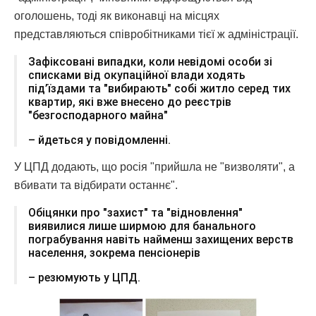
оголошень, тоді як виконавці на місцях
представляються співробітниками тієї ж адміністрації.
Зафіксовані випадки, коли невідомі особи зі
списками від окупаційної влади ходять
під’їздами та "вибирають" собі житло серед тих
квартир, які вже внесено до реєстрів
"безгосподарного майна"
– йдеться у повідомленні.
У ЦПД додають, що росія "прийшла не "визволяти", а
вбивати та відбирати останнє".
Обіцянки про "захист" та "відновлення"
виявилися лише ширмою для банального
пограбування навіть найменш захищених верств
населення, зокрема пенсіонерів
– резюмують у ЦПД.