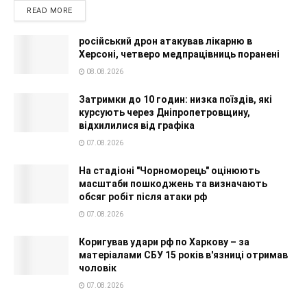
READ MORE
російський дрон атакував лікарню в
Херсоні, четверо медпрацівниць поранені
08.08.2026
Затримки до 10 годин: низка поїздів, які
курсують через Дніпропетровщину,
відхилилися від графіка
07.08.2026
На стадіоні "Чорноморець" оцінюють
масштаби пошкоджень та визначають
обсяг робіт після атаки рф
07.08.2026
Коригував удари рф по Харкову – за
матеріалами СБУ 15 років в'язниці отримав
чоловік
07.08.2026