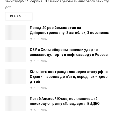
захисту<p>З 5 серпня ЄС змінює умови тимчасового захисту
для...
READ MORE
Понад 40 російських атак на
Дніпропетровщину: 2 загиблих, 3 поранених
03.08.2026
СБУ и Силы обороны нанесли удар по
авиазаводу, порту и нефтезаводу в России
01.08.2026
Кількість постраждалих через атаку рф на
Одещині зросла до п'яти, серед них – двоє
дітей
01.08.2026
Погиб Алексей Юков, возглавлявший
поисковую группу «Плацдарм». ВИДЕО
05.08.2026