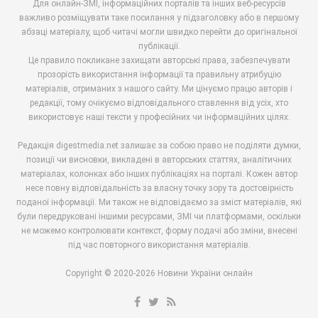
Для онлайн-ЗМІ, інформаційних порталів та інших веб-ресурсів
важливо розміщувати таке посилання у підзаголовку або в першому
абзаці матеріалу, щоб читачі могли швидко перейти до оригінальної
публікації.
Це правило покликане захищати авторські права, забезпечувати
прозорість використання інформації та правильну атрибуцію
матеріалів, отриманих з нашого сайту. Ми цінуємо працю авторів і
редакції, тому очікуємо відповідального ставлення від усіх, хто
використовує наші тексти у професійних чи інформаційних цілях.
Редакція digestmedia.net залишає за собою право не поділяти думки,
позиції чи висновки, викладені в авторських статтях, аналітичних
матеріалах, колонках або інших публікаціях на порталі. Кожен автор
несе повну відповідальність за власну точку зору та достовірність
поданої інформації. Ми також не відповідаємо за зміст матеріалів, які
були передруковані іншими ресурсами, ЗМІ чи платформами, оскільки
не можемо контролювати контекст, форму подачі або зміни, внесені
під час повторного використання матеріалів.
Copyright © 2020-2026 Новини України онлайн