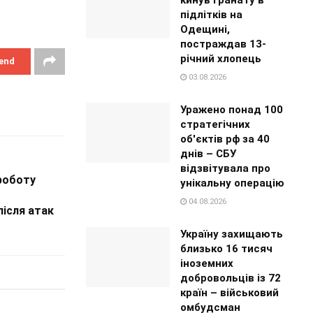
підлітків на
Одещині,
постраждав 13-
річний хлопець
end
03.08.2026
Уражено понад 100
стратегічних
об'єктів рф за 40
днів – СБУ
відзвітувала про
роботу
унікальну операцію
04.08.2026
після атак
Україну захищають
близько 16 тисяч
іноземних
добровольців із 72
країн – військовий
омбудсман