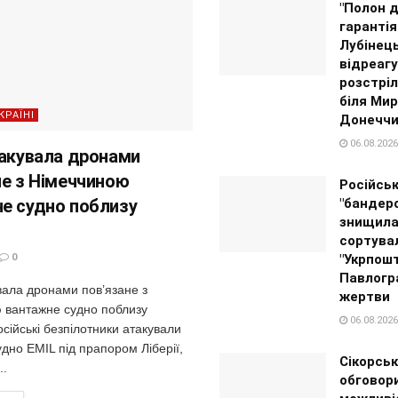
"Полон д
гарантія
Лубінец
відреагу
розстріл
біля Мир
КРАЇНІ
Донеччи
06.08.2026
такувала дронами
не з Німеччиною
Російсь
е судно поблизу
"бандер
знищил
сортува
0
"Укрпошт
Павлогра
вала дронами пов’язане з
жертви
 вантажне судно поблизу
06.08.2026
ійські безпілотники атакували
дно EMIL під прапором Ліберії,
Сікорськ
..
обговор