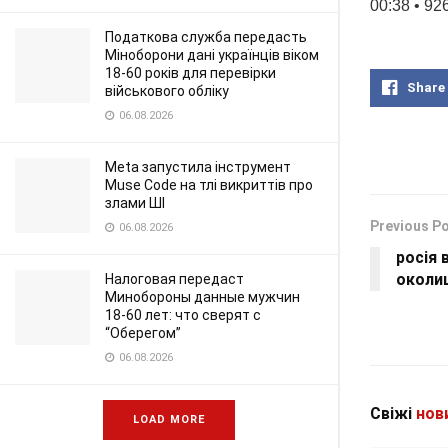
00:38 • 92
Податкова служба передасть
Міноборони дані українців віком
18-60 років для перевірки
Share
військового обліку
06.08.2026
Meta запустила інструмент
Muse Code на тлі викриттів про
злами ШІ
Previous P
06.08.2026
росія 
околиц
Налоговая передаст
Минобороны данные мужчин
18-60 лет: что сверят с
“Оберегом”
06.08.2026
Свіжі
нов
LOAD MORE