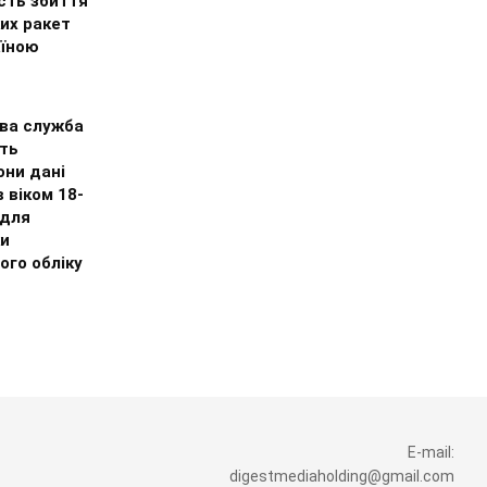
сть збиття
их ракет
аїною
ва служба
ть
они дані
в віком 18-
 для
ки
ого обліку
E-mail:
digestmediaholding@gmail.com