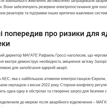
ати зовнішнього живлення автоматично запрацювали аварій
и. Вони забезпечують резервне електропостачання для ох
зони реакторів та підтримки інших критично важливих систем
сі попередив про ризики для я
еки
ий директор МАГАТЕ Рафаель Гроссі наголосив, що чергов
я вкотре демонструє необхідність зміцнення зв'язку Запорі
темою для запобігання ядерній аварії.
а АЕС, яка є найбільшою атомною електростанцією Європи,
ькою окупацією з весни 2022 року. Сторони конфлікту регул
ть одна одну в обстрілах та створенні загроз для безпеки ст
ідключили до мережі після аварійного відключення – МАГА