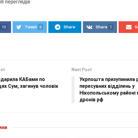
68 переглядiв
10
Tweet
6
Share
Share
1
S
ost
Next Post
вдарила КАБами по
Укрпошта призупинила 
ях Сум, загинув чоловік
пересувних відділень у
Нікопольському районі 
дронів рф
ини