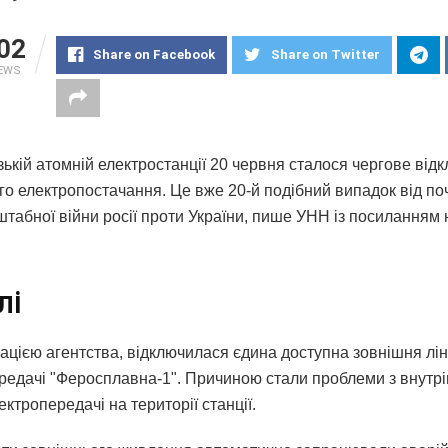
02
Share on Facebook
Share on Twitter
IEWS
зькій атомній електростанції 20 червня сталося чергове від
го електропостачання. Це вже 20-й подібний випадок від по
табної війни росії проти України, пише УНН із посилання
лі
ацією агентства, відключилася єдина доступна зовнішня лін
редачі "Феросплавна-1". Причиною стали проблеми з внутр
ектропередачі на території станції.