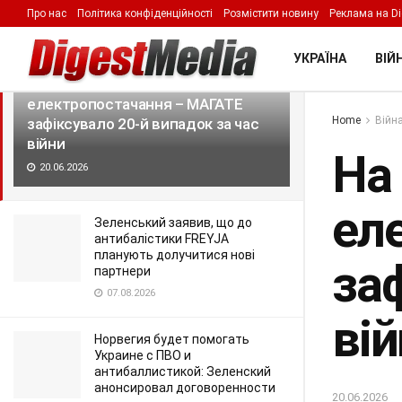
Про нас
Політика конфіденційності
Розмістити новину
Реклама на Di
LATEST
TRENDING
Filter
УКРАЇНА
ВІЙН
На ЗАЕС знову зникло зовнішнє
електропостачання – МАГАТЕ
Home
Війна
зафіксувало 20-й випадок за час
війни
На
20.06.2026
ел
Зеленський заявив, що до
антибалістики FREYJA
планують долучитися нові
за
партнери
07.08.2026
ві
Норвегия будет помогать
Украине с ПВО и
антибаллистикой: Зеленский
анонсировал договоренности
20.06.2026