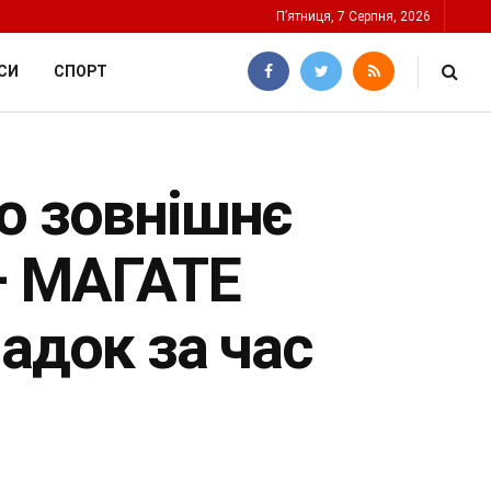
П’ятниця, 7 Серпня, 2026
СИ
СПОРТ
о зовнішнє
– МАГАТЕ
адок за час