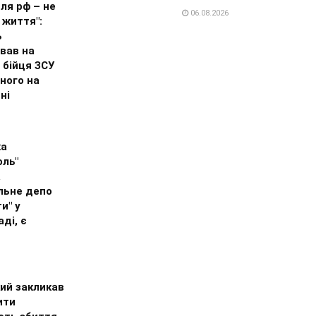
ля рф – не
06.08.2026
 життя":
ь
вав на
 бійця ЗСУ
ного на
ні
ка
оль"
а
льне депо
и" у
ді, є
ий закликав
ити