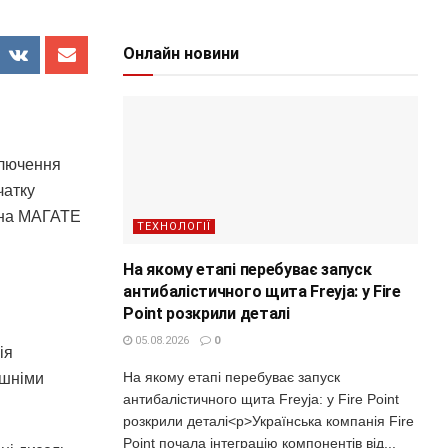
Онлайн новини
ключення
чатку
м на МАГАТЕ
ТЕХНОЛОГІЇ
На якому етапі перебуває запуск
антибалістичного щита Freyja: у Fire
Point розкрили деталі
05.08.2026
0
ія
На якому етапі перебуває запуск
ішніми
антибалістичного щита Freyja: у Fire Point
розкрили деталі<p>Українська компанія Fire
Point почала інтеграцію компонентів від...