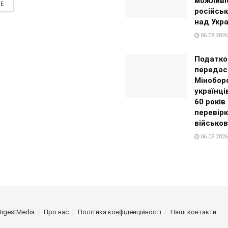
можливі
RE
російськ
над Укр
06.08.2026
Податко
передас
Мінобор
українці
60 років
перевір
військов
06.08.2026
DigestMedia
Про нас
Політика конфіденційності
Наші контакти