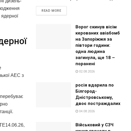
ні дизель-
олодження
READ MORE
 ядерної
Ворог скинув вісім
керованих авіабомб
дерної
на Запоріжжя за
півтори години:
одна людина
загинула, ще 18 –
поранені
е
02.08.2026
зької АЕС з
росія вдарила по
Білгород-
 перебуває
Дністровському,
двоє постраждалих
ярно
анції.
04.08.2026
Військовий у СЗЧ
ТЕ14.06.26,
кинув гранату в