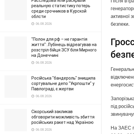
Расследователи раскрыли
Після втр
реальную статистику потерь
генератор
среди срочников в Курской
активної 
облсти
безпеки.
06.08.2026
Грос
"Полон для рф – не гарантія
життя": Лубінець відреагував на
розстріл бійця ЗСУ біля Мирного
безп
на Донеччині
06.08.2026
Генеральн
відключенн
Російська "бандероль" знищила
сортувальне депо "Укрпошти" у
енергосис
Павлограді, є жертви
06.08.2026
Запорізьк
під російс
Сікорський закликав
звинувачую
обговорити можливість збиття
російських ракет над Україною
На ЗАЕС п
06.08.2026