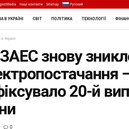
gestMedia
Наші контакти
Sitemap
Русский
А В УКРАЇНІ
СВІТ
ПОЛІТИКА
ТЕХНОЛОГІЇ
ФІНАН
 в Україні
 ЗАЕС знову зникл
ектропостачання 
фіксувало 20-й вип
йни
0