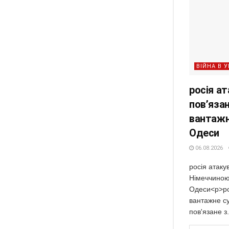
ВІЙНА В У
росія а
пов’яза
вантажн
Одеси
06.08.2026
росія атаку
Німеччиною
Одеси<p>рос
вантажне су
пов'язане з.