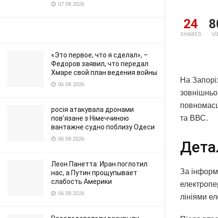
07.08.2026
24
8
SHARES
V
«Это первое, что я сделал», –
Федоров заявил, что передал
Хмаре свой план ведения войны
На Запорі
06.08.2026
зовнішньо
повномасш
росія атакувала дронами
та ВВС.
пов’язане з Німеччиною
вантажне судно поблизу Одеси
06.08.2026
Дета
Леон Панетта: Иран поглотил
За інформ
нас, а Путин прощупывает
слабость Америки
електропе
06.08.2026
лініями ел