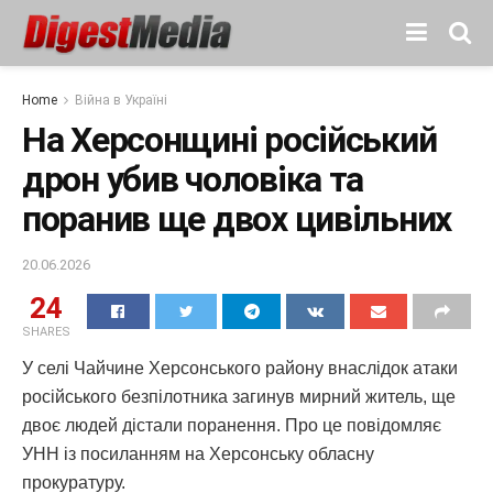
Home
Війна в Україні
На Херсонщині російський
дрон убив чоловіка та
поранив ще двох цивільних
20.06.2026
24
SHARES
У селі Чайчине Херсонського району внаслідок атаки
російського безпілотника загинув мирний житель, ще
двоє людей дістали поранення. Про це повідомляє
УНН із посиланням на Херсонську обласну
прокуратуру.