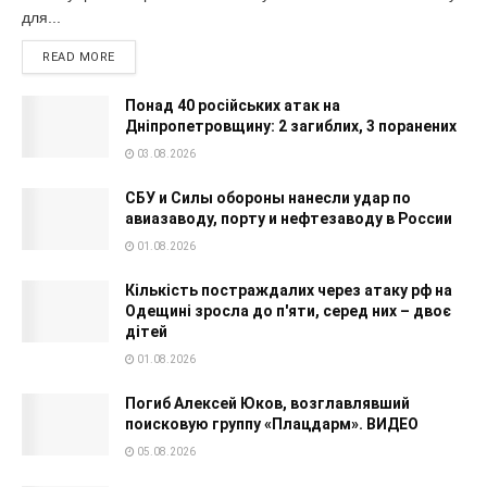
для...
READ MORE
Понад 40 російських атак на
Дніпропетровщину: 2 загиблих, 3 поранених
03.08.2026
СБУ и Силы обороны нанесли удар по
авиазаводу, порту и нефтезаводу в России
01.08.2026
Кількість постраждалих через атаку рф на
Одещині зросла до п'яти, серед них – двоє
дітей
01.08.2026
Погиб Алексей Юков, возглавлявший
поисковую группу «Плацдарм». ВИДЕО
05.08.2026