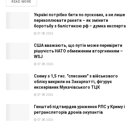
READ MORE
Україні потрібно бити по пускових, а не лише
перехоплювати ракети – як змінити
боротьбу з балістикою рф – думка експерта
07.08.2026
США вважають, що путін може перевірити
рішучість НАТО обмеженим вторгненням –
WSJ
07.08.2026
Схему з 1,5 тис. "списаних" з військового
обліку викрили на Закарпатті, фігурує
екскерівник Мукачівського ТЦК
07.08.2026
Генштаб підтвердив ураження РЛС у Криму і
ретрансляторів дронів окупантів
07.08.2026