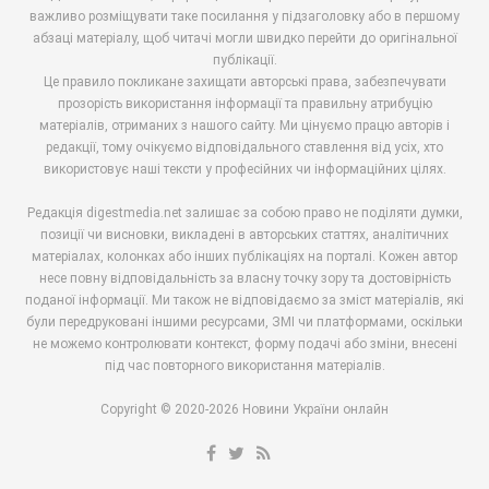
важливо розміщувати таке посилання у підзаголовку або в першому
абзаці матеріалу, щоб читачі могли швидко перейти до оригінальної
публікації.
Це правило покликане захищати авторські права, забезпечувати
прозорість використання інформації та правильну атрибуцію
матеріалів, отриманих з нашого сайту. Ми цінуємо працю авторів і
редакції, тому очікуємо відповідального ставлення від усіх, хто
використовує наші тексти у професійних чи інформаційних цілях.
Редакція digestmedia.net залишає за собою право не поділяти думки,
позиції чи висновки, викладені в авторських статтях, аналітичних
матеріалах, колонках або інших публікаціях на порталі. Кожен автор
несе повну відповідальність за власну точку зору та достовірність
поданої інформації. Ми також не відповідаємо за зміст матеріалів, які
були передруковані іншими ресурсами, ЗМІ чи платформами, оскільки
не можемо контролювати контекст, форму подачі або зміни, внесені
під час повторного використання матеріалів.
Copyright © 2020-2026 Новини України онлайн