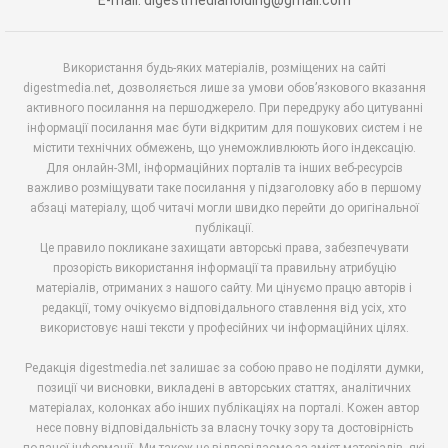
Використання будь-яких матеріалів, розміщених на сайті
digestmedia.net, дозволяється лише за умови обов’язкового вказання
активного посилання на першоджерело. При передруку або цитуванні
інформації посилання має бути відкритим для пошукових систем і не
містити технічних обмежень, що унеможливлюють його індексацію.
Для онлайн-ЗМІ, інформаційних порталів та інших веб-ресурсів
важливо розміщувати таке посилання у підзаголовку або в першому
абзаці матеріалу, щоб читачі могли швидко перейти до оригінальної
публікації.
Це правило покликане захищати авторські права, забезпечувати
прозорість використання інформації та правильну атрибуцію
матеріалів, отриманих з нашого сайту. Ми цінуємо працю авторів і
редакції, тому очікуємо відповідального ставлення від усіх, хто
використовує наші тексти у професійних чи інформаційних цілях.
Редакція digestmedia.net залишає за собою право не поділяти думки,
позиції чи висновки, викладені в авторських статтях, аналітичних
матеріалах, колонках або інших публікаціях на порталі. Кожен автор
несе повну відповідальність за власну точку зору та достовірність
поданої інформації. Ми також не відповідаємо за зміст матеріалів, які