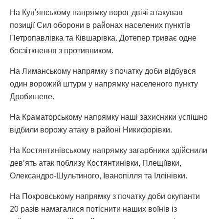
На Куп’янському напрямку ворог двічі атакував
позиції Сил оборони в районах населених пунктів
Петропавлівка та Ківшарівка. Дотепер триває одне
боєзіткнення з противником.
На Лиманському напрямку з початку доби відбувся
один ворожий штурм у напрямку населеного пункту
Дробишеве.
На Краматорському напрямку наші захисники успішно
відбили ворожу атаку в районі Никифорівки.
На Костянтинівському напрямку загарбники здійснили
дев’ять атак поблизу Костянтинівки, Плещіївки,
Олександро-Шультиного, Іванопілля та Іллінівки.
На Покровському напрямку з початку доби окупанти
20 разів намагалися потіснити наших воїнів із