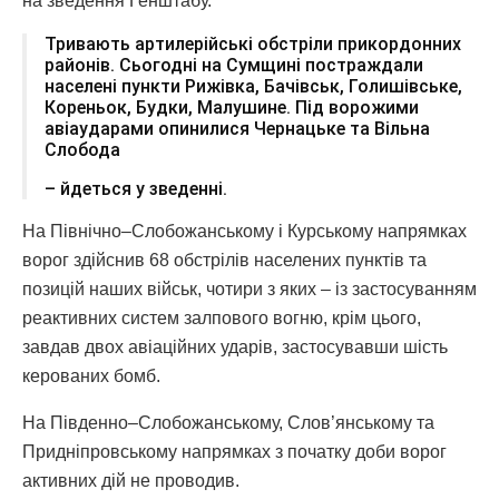
на зведення Генштабу.
Тривають артилерійські обстріли прикордонних
районів. Сьогодні на Сумщині постраждали
населені пункти Рижівка, Бачівськ, Голишівське,
Кореньок, Будки, Малушине. Під ворожими
авіаударами опинилися Чернацьке та Вільна
Слобода
– йдеться у зведенні.
На Північно–Слобожанському і Курському напрямках
ворог здійснив 68 обстрілів населених пунктів та
позицій наших військ, чотири з яких – із застосуванням
реактивних систем залпового вогню, крім цього,
завдав двох авіаційних ударів, застосувавши шість
керованих бомб.
На Південно–Слобожанському, Слов’янському та
Придніпровському напрямках з початку доби ворог
активних дій не проводив.