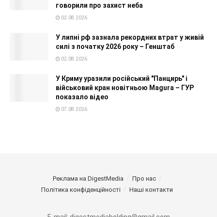
говорили про захист неба
02.08.2026
У липні рф зазнала рекордних втрат у живій
силі з початку 2026 року – Генштаб
02.08.2026
У Криму уразили російський "Панцирь" і
військовий кран новітньою Magura – ГУР
показало відео
07.08.2026
Реклама на DigestMedia
Про нас
Політика конфіденційності
Наші контакти
E-mail: digestmediaholding@gmail.com