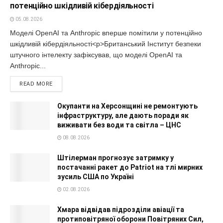
потенційно шкідливій кібердіяльності
05.08.2026
Моделі OpenAI та Anthropic вперше помітили у потенційно
шкідливій кібердіяльності<p>Британський Інститут безпеки
штучного інтелекту зафіксував, що моделі OpenAI та
Anthropic...
READ MORE
Окупанти на Херсонщині не ремонтують
інфраструктуру, але дають поради як
виживати без води та світла – ЦНС
08.08.2026
Штілерман прогнозує затримку у
постачанні ракет до Patriot на тлі мирних
зусиль США по Україні
02.08.2026
Хмара відвідав підрозділи авіації та
протиповітряної оборони Повітряних Сил,