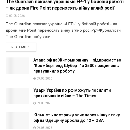
The Guardian показав українські FP-1 у бойовій роботі
– як дрони Fire Point переносять війну вглиб росії
09.08.2026
The Guardian показав українські FP-1 у бойовій роботі - як
дрони Fire Point переносять війну вглиб росії<p>Журналісти
The Guardian побували...
READ MORE
Атака рф на Житомирщину – підприємство
"Кромберг енд Шуберт" з 3500 працівників
призупинило роботу
09.08.2026
Удари України по рф можуть посилити
прихильників війни – The Times
09.08.2026
Кількість постраждалих через нічну атаку
рф на Одещину зросла до 12 – ОВА
09.08.2026