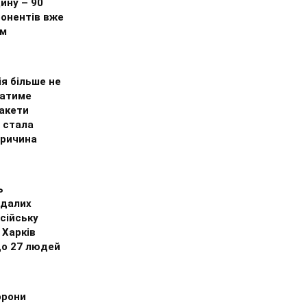
ину – 90
бонентів вже
ом
я більше не
атиме
ракети
– стала
причина
ь
далих
сійську
 Харків
до 27 людей
орони