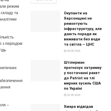
вали режим
 складу та
Окупанти на
Херсонщині не
аналітики
ремонтують
інфраструктуру, але
дають поради як
ількість
виживати без води
і з періодом
та світла – ЦНС
гідь
08.08.2026
Штілерман
прогнозує затримку
інетичних
у постачанні ракет
до Patriot на тлі
забезпечення
мирних зусиль США
ішення
по Україні
02.08.2026
оля –
Хмара відвідав