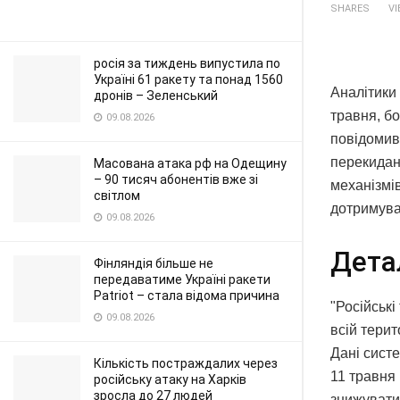
SHARES
V
росія за тиждень випустила по
Україні 61 ракету та понад 1560
Аналітики 
дронів – Зеленський
травня, бо
09.08.2026
повідомив
перекидан
Масована атака рф на Одещину
– 90 тисяч абонентів вже зі
механізмі
світлом
дотримува
09.08.2026
Дета
Фінляндія більше не
передаватиме Україні ракети
Patriot – стала відома причина
"Російські
09.08.2026
всій терит
Дані систе
Кількість постраждалих через
11 травня
російську атаку на Харків
зросла до 27 людей
знижуватис