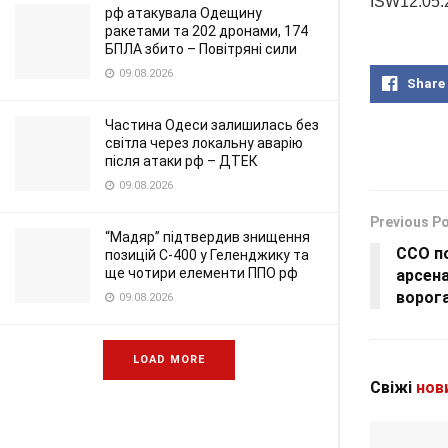
ISW12.05.2
рф атакувала Одещину
ракетами та 202 дронами, 174
БПЛА збито – Повітряні сили
09.08.2026
Share
Частина Одеси залишилась без
світла через локальну аварію
після атаки рф – ДТЕК
09.08.2026
Previous P
“Мадяр” підтвердив знищення
ССО по
позицій С-400 у Геленджику та
ще чотири елементи ППО рф
арсена
ворог
09.08.2026
LOAD MORE
Свіжі
нов