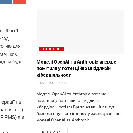
 з 9 по 11
игад
вогню для
ТЕХНОЛОГІЇ
з чітких
Моделі OpenAI та Anthropic вперше
яд чи буде
помітили у потенційно шкідливій
кібердіяльності
05.08.2026
0
Моделі OpenAI та Anthropic вперше
помітили у потенційно шкідливій
перації на
кібердіяльності<p>Британський Інститут
травня. (…)
безпеки штучного інтелекту зафіксував, що
(FIRMS) від
моделі OpenAI та Anthropic...
READ MORE
ла на