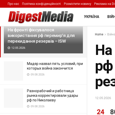
Про нас
Політика конфіденційності
Розмістити новину
Реклама на Di
LATEST
TRENDING
Filter
УКРАЇНА
ВІЙН
На фронті фіксувалося
Home
Війна
використання рф перемир'я для
перекидання резервів – ISW
На
12.05.2026
рф
Мадяр назвал пять условий, при
которых война закончится
09.08.2026
рез
Разнорабочий и работница
рынка корректировали удары
12.05.2026
рф по Николаеву
09.08.2026
24
8