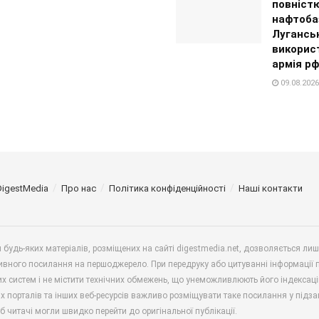
повніст
нафтоба
Луганськ
викорис
армія р
09.08.2026
DigestMedia
Про нас
Політика конфіденційності
Наші контакти
будь-яких матеріалів, розміщених на сайті digestmedia.net, дозволяється ли
ивного посилання на першоджерело. При передруку або цитуванні інформації 
х систем і не містити технічних обмежень, що унеможливлюють його індексаці
х порталів та інших веб-ресурсів важливо розміщувати таке посилання у підз
б читачі могли швидко перейти до оригінальної публікації.