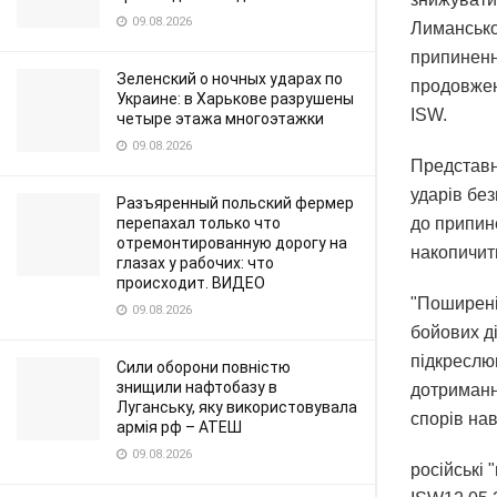
09.08.2026
Лимансько
припиненн
Зеленский о ночных ударах по
продовженн
Украине: в Харькове разрушены
ISW.
четыре этажа многоэтажки
09.08.2026
Представни
ударів без
Разъяренный польский фермер
до припине
перепахал только что
отремонтированную дорогу на
накопичити
глазах у рабочих: что
происходит. ВИДЕО
"Поширені
09.08.2026
бойових д
підкреслю
Сили оборони повністю
знищили нафтобазу в
дотриманн
Луганську, яку використовувала
спорів нав
армія рф – АТЕШ
09.08.2026
російські