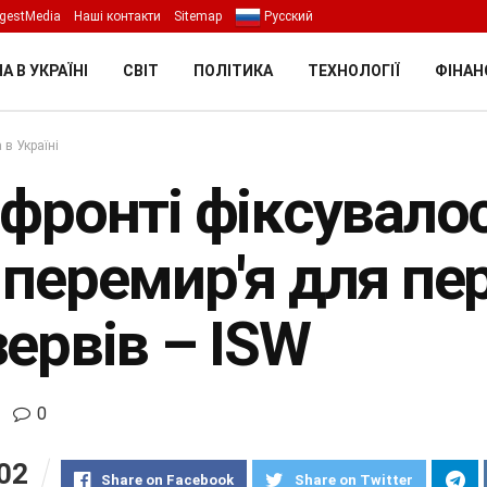
gestMedia
Наші контакти
Sitemap
Русский
А В УКРАЇНІ
СВІТ
ПОЛІТИКА
ТЕХНОЛОГІЇ
ФІНАН
 в Україні
 фронті фіксувало
 перемир'я для пе
ервів – ISW
0
02
Share on Facebook
Share on Twitter