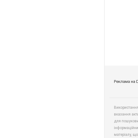
Реклама на 
Використання 
вказання акт
для пошукови
інформаційни
матеріалу, що