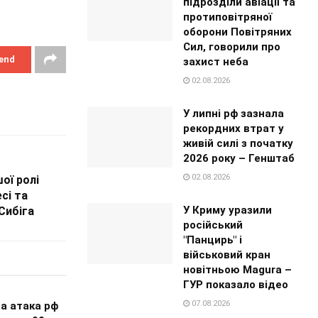
підрозділи авіації та
протиповітряної
оборони Повітряних
Сил, говорили про
end
захист неба
02.08.2026
У липні рф зазнала
рекордних втрат у
живій силі з початку
2026 року – Генштаб
02.08.2026
ої ролі
сі та
У Криму уразили
Сибіга
російський
"Панцирь" і
військовий кран
новітньою Magura –
ГУР показало відео
07.08.2026
а атака рф