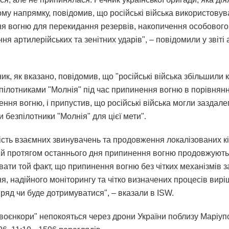
му напрямку, повідомив, що російські війська використову
я вогню для перекидання резервів, накопичення особового
я артилерійських та зенітних ударів", – повідомили у звіті 
к, як вказано, повідомив, що "російські війська збільшили к
пілотниками "Молнія" під час припинення вогню в порівнянн
ння вогню, і припустив, що російські війська могли заздале
 безпілотники "Молнія" для цієї мети".
сть взаємних звинувачень та продовження локалізованих к
ій протягом останнього дня припинення вогню продовжують
вати той факт, що припинення вогню без чітких механізмів 
я, надійного моніторингу та чітко визначених процесів вир
ряд чи буде дотримуватися", – вказали в ISW.
 "воєнкори" непокояться через дрони України поблизу Маріуп