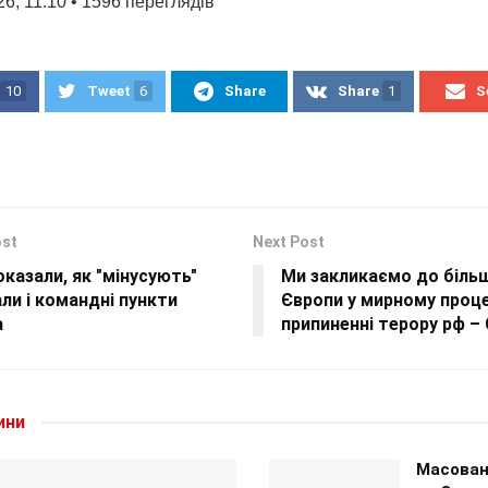
6, 11:10 • 1596 переглядiв
10
Tweet
6
Share
Share
1
S
ost
Next Post
казали, як "мінусують"
Ми закликаємо до більш
ли і командні пункти
Європи у мирному проце
а
припиненні терору рф – 
ини
Масован