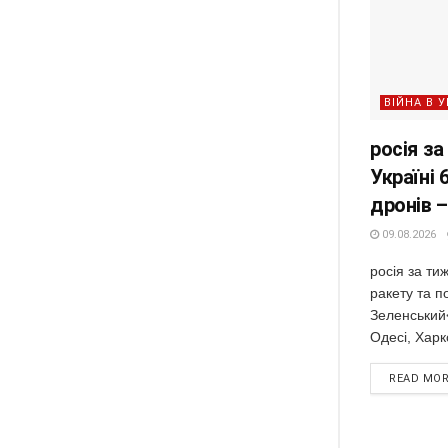
ВІЙНА В У
росія з
Україні 
дронів 
09.08.2026
росія за ти
ракету та п
Зеленський<
Одесі, Харко
READ MO