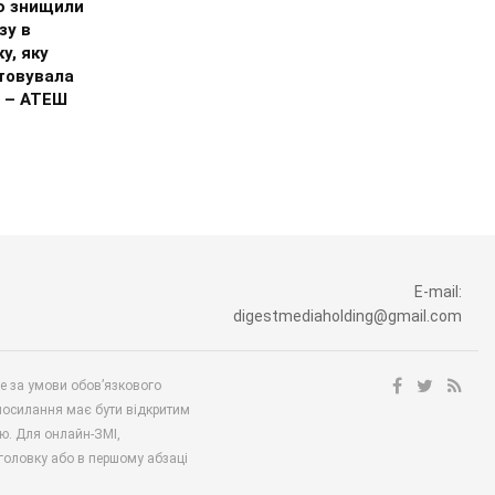
ю знищили
зу в
у, яку
товувала
ф – АТЕШ
E-mail:
digestmediaholding@gmail.com
ше за умови обов’язкового
посилання має бути відкритим
ю. Для онлайн-ЗМІ,
аголовку або в першому абзаці