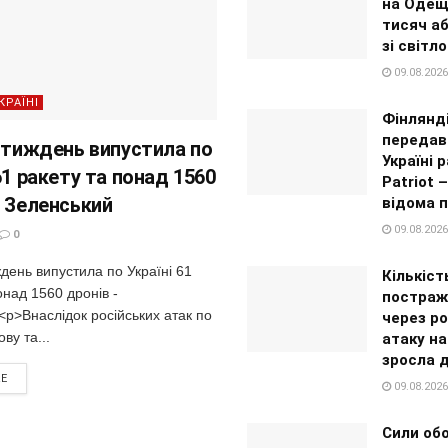
на Одещ
тисяч а
зі світл
09.08.2026
КРАЇНІ
Фінлянді
передав
а тиждень випустила по
Україні 
61 ракету та понад 1560
Patriot 
– Зеленський
відома 
09.08.2026
0
ждень випустила по Україні 61
Кількіст
онад 1560 дронів -
постраж
p>Внаслідок російських атак по
через ро
ву та...
атаку на
зросла 
RE
09.08.2026
Сили об