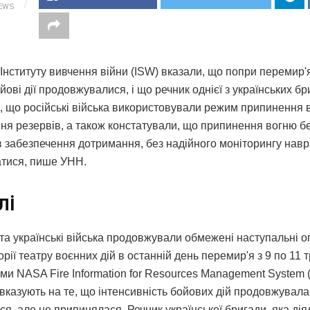
IEWS
Інституту вивчення війни (ISW) вказали, що попри перемир'я
йові дії продовжувалися, і що речник однієї з українських бр
, що російські війська використовували режим припинення 
ня резервів, а також констатували, що припинення вогню бе
в забезпечення дотримання, без надійного моніторингу навр
тися, пише УНН.
лі
 та українські війська продовжували обмежені наступальні о
орії театру воєнних дій в останній день перемир'я з 9 по 11 
ми NASA Fire Information for Resources Management System 
 вказують на те, що інтенсивність бойових дій продовжувала
я, але не припинялася. Речник української бригади, яка дія