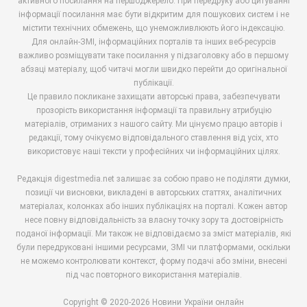
активного посилання на першоджерело. При передруку або цитуванні
інформації посилання має бути відкритим для пошукових систем і не
містити технічних обмежень, що унеможливлюють його індексацію.
Для онлайн-ЗМІ, інформаційних порталів та інших веб-ресурсів
важливо розміщувати таке посилання у підзаголовку або в першому
абзаці матеріалу, щоб читачі могли швидко перейти до оригінальної
публікації.
Це правило покликане захищати авторські права, забезпечувати
прозорість використання інформації та правильну атрибуцію
матеріалів, отриманих з нашого сайту. Ми цінуємо працю авторів і
редакції, тому очікуємо відповідального ставлення від усіх, хто
використовує наші тексти у професійних чи інформаційних цілях.
Редакція digestmedia.net залишає за собою право не поділяти думки,
позиції чи висновки, викладені в авторських статтях, аналітичних
матеріалах, колонках або інших публікаціях на порталі. Кожен автор
несе повну відповідальність за власну точку зору та достовірність
поданої інформації. Ми також не відповідаємо за зміст матеріалів, які
були передруковані іншими ресурсами, ЗМІ чи платформами, оскільки
не можемо контролювати контекст, форму подачі або зміни, внесені
під час повторного використання матеріалів.
Copyright © 2020-2026 Новини України онлайн