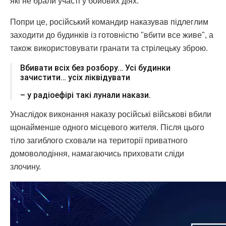
які не брали участі у бойових діях.
Попри це, російський командир наказував підлеглим
заходити до будинків із готовністю "вбити все живе", а
також використовувати гранати та стрілецьку зброю.
Вбивати всіх без розбору… Усі будинки
зачистити… усіх ліквідувати
– у радіоефірі такі лунали накази.
Унаслідок виконання наказу російські військові вбили
щонайменше одного місцевого жителя. Після цього
тіло загиблого сховали на території приватного
домоволодіння, намагаючись приховати сліди
злочину.