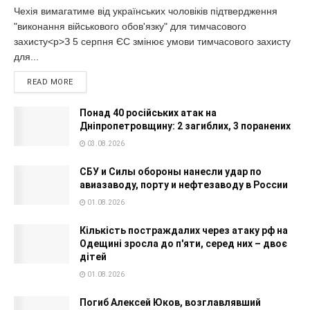
Чехія вимагатиме від українських чоловіків підтвердження
"виконання військового обов'язку" для тимчасового
захисту<p>З 5 серпня ЄС змінює умови тимчасового захисту
для...
READ MORE
Понад 40 російських атак на
Дніпропетровщину: 2 загиблих, 3 поранених
03.08.2026
СБУ и Силы обороны нанесли удар по
авиазаводу, порту и нефтезаводу в России
01.08.2026
Кількість постраждалих через атаку рф на
Одещині зросла до п'яти, серед них – двоє
дітей
01.08.2026
Погиб Алексей Юков, возглавлявший