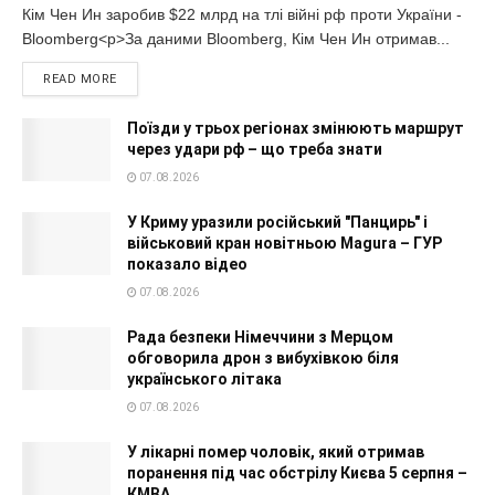
Кім Чен Ин заробив $22 млрд на тлі війні рф проти України -
Bloomberg<p>За даними Bloomberg, Кім Чен Ин отримав...
READ MORE
Поїзди у трьох регіонах змінюють маршрут
через удари рф – що треба знати
07.08.2026
У Криму уразили російський "Панцирь" і
військовий кран новітньою Magura – ГУР
показало відео
07.08.2026
Рада безпеки Німеччини з Мерцом
обговорила дрон з вибухівкою біля
українського літака
07.08.2026
У лікарні помер чоловік, який отримав
поранення під час обстрілу Києва 5 серпня –
КМВА