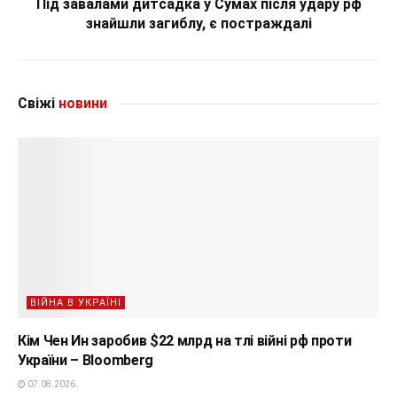
Під завалами дитсадка у Сумах після удару рф
знайшли загиблу, є постраждалі
Свіжі
новини
ВІЙНА В УКРАЇНІ
Кім Чен Ин заробив $22 млрд на тлі війні рф проти
України – Bloomberg
07.08.2026