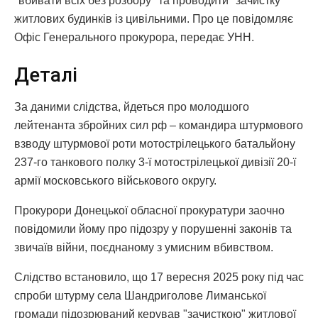
"вбивати всіх без розбору" та проводити "зачистку"
житлових будинків із цивільними. Про це повідомляє
Офіс Генерального прокурора, передає УНН.
Деталі
За даними слідства, йдеться про молодшого
лейтенанта збройних сил рф – командира штурмового
взводу штурмової роти мотострілецького батальйону
237-го танкового полку 3-ї мотострілецької дивізії 20-ї
армії московського військового округу.
Прокурори Донецької обласної прокуратури заочно
повідомили йому про підозру у порушенні законів та
звичаїв війни, поєднаному з умисним вбивством.
Слідство встановило, що 17 вересня 2025 року під час
спроби штурму села Шандриголове Лиманської
громади підозрюваний керував "зачисткою" житлової