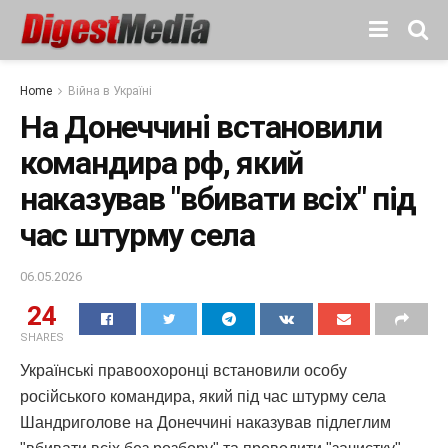
Home
Війна в Україні
На Донеччині встановили
командира рф, який
наказував "вбивати всіх" під
час штурму села
06.05.2026
24
SHARES
Українські правоохоронці встановили особу
російського командира, який під час штурму села
Шандриголове на Донеччині наказував підлеглим