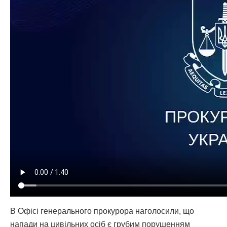
В Офісі генерального прокурора наголосили, що
напади на цивільних осіб є грубим порушенням