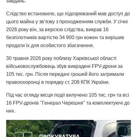
завдань.
Слідство встановило, що підозрюваний мав доступ до
цього майна у зв’язку з проходженням служби. У січні
2026 року він, за версією слідства, викрав 16
безпілотників вартістю 34 900 грн кожен та вирішив
продати їх для особистого збагачення.
30 травня 2026 року поблизу Харківської області
військовослужбовець збув викрадені FPV-дрони за
105 тис. грн. Після передачі грошей його затримали
правоохоронці в порядку ст. 208 КПК України.
Під час огляду місця події вилучено 105 тис. грн та всі
16 FPV-дронів "Генерал Черешня" та комплектуючі до
них.