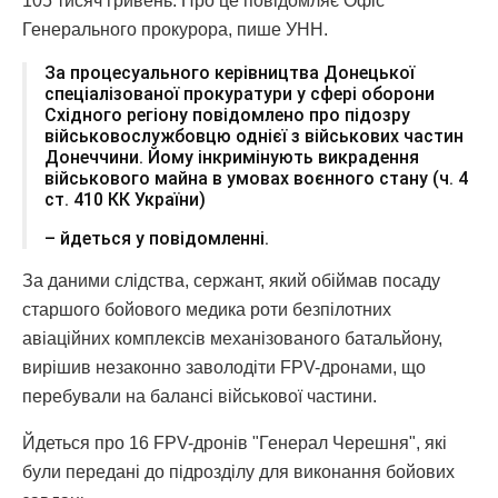
105 тисяч гривень. Про це повідомляє Офіс
Генерального прокурора, пише УНН.
За процесуального керівництва Донецької
спеціалізованої прокуратури у сфері оборони
Східного регіону повідомлено про підозру
військовослужбовцю однієї з військових частин
Донеччини. Йому інкримінують викрадення
військового майна в умовах воєнного стану (ч. 4
ст. 410 КК України)
– йдеться у повідомленні.
За даними слідства, сержант, який обіймав посаду
старшого бойового медика роти безпілотних
авіаційних комплексів механізованого батальйону,
вирішив незаконно заволодіти FPV-дронами, що
перебували на балансі військової частини.
Йдеться про 16 FPV-дронів "Генерал Черешня", які
були передані до підрозділу для виконання бойових