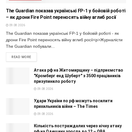
The Guardian показав українські FP-1 у бойовій роботі
– як дрони Fire Point переносять війну вглиб росії
09.08.2026
The Guardian показав українські FP-1 у бойовій роботі - як
дрони Fire Point переносять війну вглиб росії<p>Журналісти
The Guardian побували...
READ MORE
Атака рф на Житомирщину – підприємство
"Кромберг енд Шуберт" з 3500 працівників
призупинило роботу
09.08.2026
Удари України по рф можуть посилити
прихильників війни – The Times
09.08.2026
Кількість постраждалих через нічну атаку
рф на Одещину зросла до 12 – ОВА