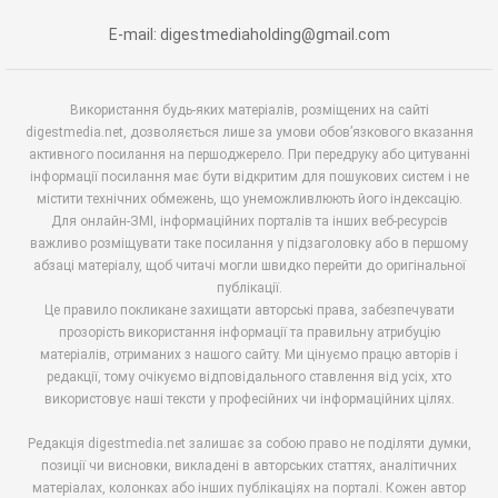
E-mail: digestmediaholding@gmail.com
Використання будь-яких матеріалів, розміщених на сайті
digestmedia.net, дозволяється лише за умови обов’язкового вказання
активного посилання на першоджерело. При передруку або цитуванні
інформації посилання має бути відкритим для пошукових систем і не
містити технічних обмежень, що унеможливлюють його індексацію.
Для онлайн-ЗМІ, інформаційних порталів та інших веб-ресурсів
важливо розміщувати таке посилання у підзаголовку або в першому
абзаці матеріалу, щоб читачі могли швидко перейти до оригінальної
публікації.
Це правило покликане захищати авторські права, забезпечувати
прозорість використання інформації та правильну атрибуцію
матеріалів, отриманих з нашого сайту. Ми цінуємо працю авторів і
редакції, тому очікуємо відповідального ставлення від усіх, хто
використовує наші тексти у професійних чи інформаційних цілях.
Редакція digestmedia.net залишає за собою право не поділяти думки,
позиції чи висновки, викладені в авторських статтях, аналітичних
матеріалах, колонках або інших публікаціях на порталі. Кожен автор