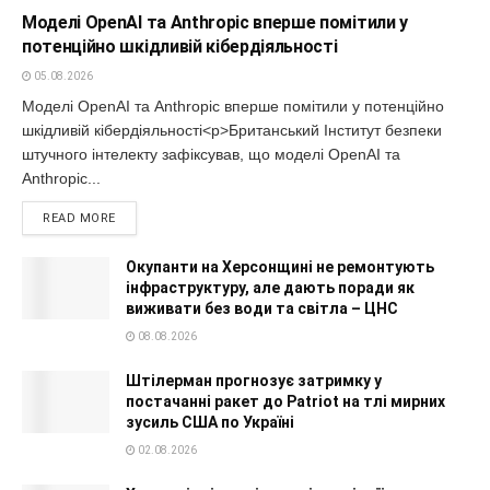
Моделі OpenAI та Anthropic вперше помітили у
потенційно шкідливій кібердіяльності
05.08.2026
Моделі OpenAI та Anthropic вперше помітили у потенційно
шкідливій кібердіяльності<p>Британський Інститут безпеки
штучного інтелекту зафіксував, що моделі OpenAI та
Anthropic...
READ MORE
Окупанти на Херсонщині не ремонтують
інфраструктуру, але дають поради як
виживати без води та світла – ЦНС
08.08.2026
Штілерман прогнозує затримку у
постачанні ракет до Patriot на тлі мирних
зусиль США по Україні
02.08.2026