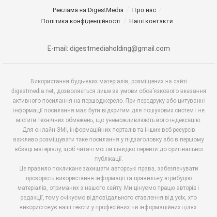
Реклама на DigestMedia
Про нас
Політика конфіденційності
Наші контакти
E-mail: digestmediaholding@gmail.com
Використання будь-яких матеріалів, розміщених на сайті
digestmedia.net, дозволяється лише за умови обов’язкового вказання
активного посилання на першоджерело. При передруку або цитуванні
інформації посилання має бути відкритим для пошукових систем і не
містити технічних обмежень, що унеможливлюють його індексацію.
Для онлайн-ЗМІ, інформаційних порталів та інших веб-ресурсів
важливо розміщувати таке посилання у підзаголовку або в першому
абзаці матеріалу, щоб читачі могли швидко перейти до оригінальної
публікації.
Це правило покликане захищати авторські права, забезпечувати
прозорість використання інформації та правильну атрибуцію
матеріалів, отриманих з нашого сайту. Ми цінуємо працю авторів і
редакції, тому очікуємо відповідального ставлення від усіх, хто
використовує наші тексти у професійних чи інформаційних цілях.