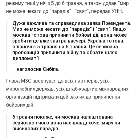
режиму тиші у ніч з 5 до 6 травня, а також додав "мир
не може чекати до "парадів" і "свят", передає УНН.
Дуже важлива та справедлива заява Президента.
Мир не може чекати до "парадів" і "свят". Якщо
москва готова припинити бойові дії, вона може
зробити це вже завтра ввечері. Україна готова:
опівночі з 5 травня на 6 травня. Це серйозна
пропозиція припинити війну та обрати шлях
дипломатії
– наголосив Сибіга.
Глава МЗС звернувся до всіх партнерів, усіх
миролюбних держав, усіх штаб-квартир міжнародних
організацій підтримати цей заклик до припинення
бойових дій.
6 травня покаже, чи москва налаштована
серйозно і чого вона насправді хоче: миру чи
військових парадів