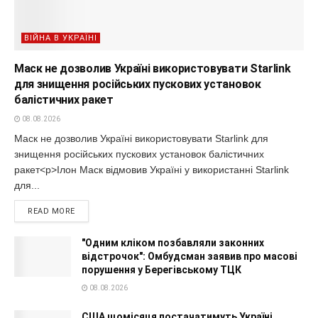
ВІЙНА В УКРАЇНІ
Маск не дозволив Україні використовувати Starlink
для знищення російських пускових установок
балістичних ракет
08.08.2026
Маск не дозволив Україні використовувати Starlink для
знищення російських пускових установок балістичних
ракет<p>Ілон Маск відмовив Україні у використанні Starlink
для...
READ MORE
"Одним кліком позбавляли законних
відстрочок": Омбудсман заявив про масові
порушення у Берегівському ТЦК
08.08.2026
США щомісяця постачатимуть Україні