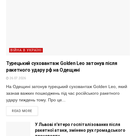
ВІЙНА В УКРАЇНІ
Турецький суховантаж Golden Leo затонув після
ракетного удару рф на Одещині
26.07.2026
На Одещині затонув турецький суховантаж Golden Leo, який
зазнав важких пошкоджень під час російського ракетного
удару тиждень тому. Про це...
READ MORE
У Львові п'ятеро госпіталізованих після
ракетної атаки, змінено рух громадського