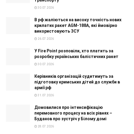
транспорту
30.07.2026
В рф жаліються на високу точність нових
крилатих ракет AGM-188A, які ймовірно
використовують ЗСУ
26.07.2026
У Fire Point розповіли, хто платить за
розробку українських балістичних ракет
30.07.2026
Керівників організацій судитимуть за
підготовку кримських дітей до служби в
армії рф
31.07.2026
Домовилися про інтенсифікацію
перемовного процесу на всіх рівнях –
Буданов про зустріч у Білому домі
28.07.2026