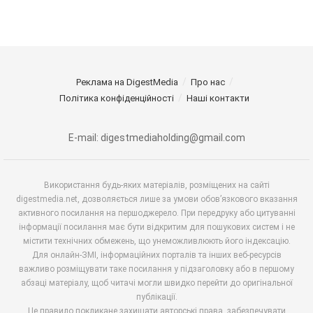
Реклама на DigestMedia
Про нас
Політика конфіденційності
Наші контакти
E-mail: digestmediaholding@gmail.com
Використання будь-яких матеріалів, розміщених на сайті
digestmedia.net, дозволяється лише за умови обов’язкового вказання
активного посилання на першоджерело. При передруку або цитуванні
інформації посилання має бути відкритим для пошукових систем і не
містити технічних обмежень, що унеможливлюють його індексацію.
Для онлайн-ЗМІ, інформаційних порталів та інших веб-ресурсів
важливо розміщувати таке посилання у підзаголовку або в першому
абзаці матеріалу, щоб читачі могли швидко перейти до оригінальної
публікації.
Це правило покликане захищати авторські права, забезпечувати