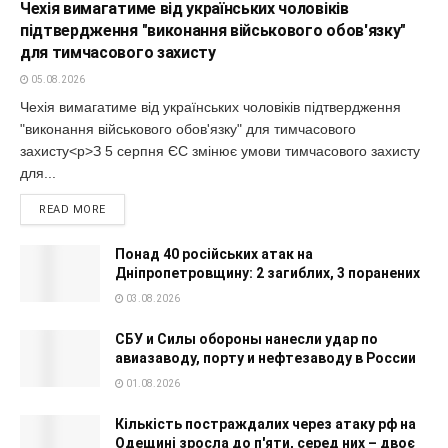
Чехія вимагатиме від українських чоловіків
підтвердження "виконання військового обов'язку"
для тимчасового захисту
05.08.2026
Чехія вимагатиме від українських чоловіків підтвердження
"виконання військового обов'язку" для тимчасового
захисту<p>З 5 серпня ЄС змінює умови тимчасового захисту
для...
READ MORE
Понад 40 російських атак на
Дніпропетровщину: 2 загиблих, 3 поранених
03.08.2026
СБУ и Силы обороны нанесли удар по
авиазаводу, порту и нефтезаводу в России
01.08.2026
Кількість постраждалих через атаку рф на
Одещині зросла до п'яти, серед них – двоє