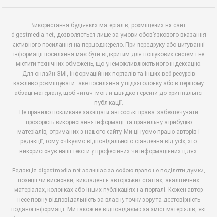
Використання будь-яких матеріалів, розміщених на сайті
digestmedia.net, дозволяється лише за умови обов’язкового вказання
активного посилання на першоджерело. При передруку або цитуванні
інформації посилання має бути відкритим для пошукових систем і не
містити технічних обмежень, що унеможливлюють його індексацію.
Для онлайн-ЗМІ, інформаційних порталів та інших веб-ресурсів
важливо розміщувати таке посилання у підзаголовку або в першому
абзаці матеріалу, щоб читачі могли швидко перейти до оригінальної
публікації.
Це правило покликане захищати авторські права, забезпечувати
прозорість використання інформації та правильну атрибуцію
матеріалів, отриманих з нашого сайту. Ми цінуємо працю авторів і
редакції, тому очікуємо відповідального ставлення від усіх, хто
використовує наші тексти у професійних чи інформаційних цілях.
Редакція digestmedia.net залишає за собою право не поділяти думки,
позиції чи висновки, викладені в авторських статтях, аналітичних
матеріалах, колонках або інших публікаціях на порталі. Кожен автор
несе повну відповідальність за власну точку зору та достовірність
поданої інформації. Ми також не відповідаємо за зміст матеріалів, які