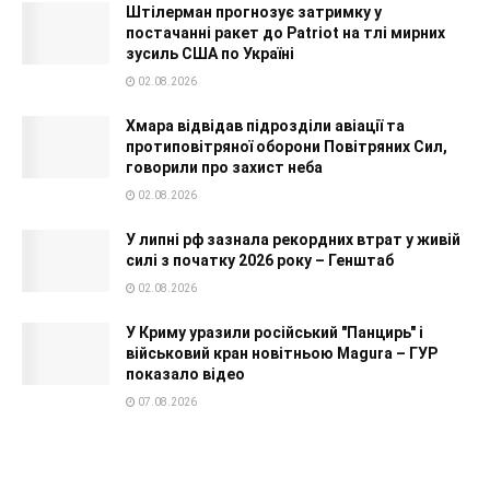
Штілерман прогнозує затримку у
постачанні ракет до Patriot на тлі мирних
зусиль США по Україні
02.08.2026
Хмара відвідав підрозділи авіації та
протиповітряної оборони Повітряних Сил,
говорили про захист неба
02.08.2026
У липні рф зазнала рекордних втрат у живій
силі з початку 2026 року – Генштаб
02.08.2026
У Криму уразили російський "Панцирь" і
військовий кран новітньою Magura – ГУР
показало відео
07.08.2026