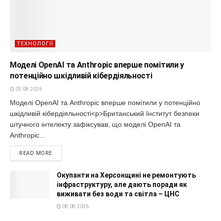
ТЕХНОЛОГІЇ
Моделі OpenAI та Anthropic вперше помітили у
потенційно шкідливій кібердіяльності
05.08.2026
Моделі OpenAI та Anthropic вперше помітили у потенційно
шкідливій кібердіяльності<p>Британський Інститут безпеки
штучного інтелекту зафіксував, що моделі OpenAI та
Anthropic...
READ MORE
Окупанти на Херсонщині не ремонтують
інфраструктуру, але дають поради як
виживати без води та світла – ЦНС
08.08.2026