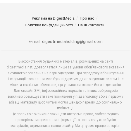
Реклама на DigestMedia
Про нас
Політика конфіденційності
Наші контакти
E-mail: digestmediaholding@gmail.com
Використання будь-яких матеріалів, розміщених на сайті
digestmedia.net, дозволяється лише за умови обов’язкового вказання
активного посилання на першоджерело. При передруку або цитуванні
інформації посилання має бути відкритим для пошукових систем і не
містити технічних обмежень, що унеможливлюють його індексацію.
Для онлайн-ЗМІ, інформаційних порталів та інших веб-ресурсів
важливо розміщувати таке посилання у підзаголовку або в першому
абзаці матеріалу, щоб читачі могли швидко перейти до оригінальної
публікації.
Це правило покликане захищати авторські права, забезпечувати
прозорість використання інформації та правильну атрибуцію
матеріалів, отриманих з нашого сайту. Ми цінуємо працю авторів і