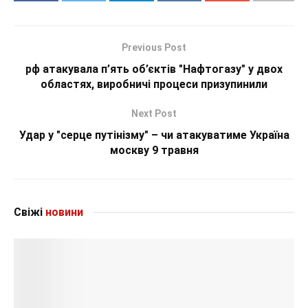
Previous Post
рф атакувала п’ять об’єктів "Нафтогазу" у двох
областях, виробничі процеси призупинили
Next Post
Удар у "серце путінізму" – чи атакуватиме Україна
москву 9 травня
Свіжі
новини