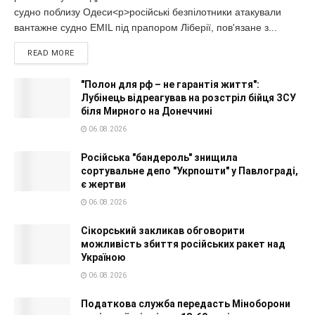
судно поблизу Одеси<p>російські безпілотники атакували
вантажне судно EMIL під прапором Ліберії, пов'язане з...
READ MORE
"Полон для рф – не гарантія життя":
Лубінець відреагував на розстріл бійця ЗСУ
біля Мирного на Донеччині
06.08.2026
Російська "бандероль" знищила
сортувальне депо "Укрпошти" у Павлограді,
є жертви
06.08.2026
Сікорський закликав обговорити
можливість збиття російських ракет над
Україною
06.08.2026
Податкова служба передасть Міноборони