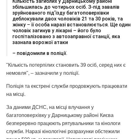
Кількість загиблих у Дарницькому районі
збільшилась до чотирьох осіб. З-під завалів
зруйнованого підʼїзду багатоповерхівки
деблокували двох чоловіків 21 та 30 років, та
жінку – її особа наразі встановлюється. Ще один
чоловік загинув у лікарні – його було
госпіталізовано з автозаправної станції, яка
зазнала ворожої атаки
– повідомили в поліції.
"Кількість потерпілих становить 39 осіб, серед них є
немовля", – зазначили у поліції.
Поліція та екстрені служби продовжують працювати
на місці.
За даними ДСНС, на місці влучання у
багатоповерхівку у Дарницькому районі Києва
безперервно працюють рятувальники та кінологи
служби. Наразі кінологічні розрахунки обстежили