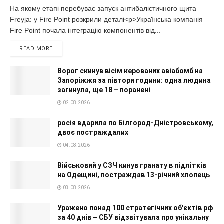
На якому етапі перебуває запуск антибалістичного щита
Freyja: у Fire Point розкрили деталі<p>Українська компанія
Fire Point почала інтеграцію компонентів від...
READ MORE
Ворог скинув вісім керованих авіабомб на
Запоріжжя за півтори години: одна людина
загинула, ще 18 – поранені
02.08.2026
росія вдарила по Білгород-Дністровському,
двоє постраждалих
04.08.2026
Військовий у СЗЧ кинув гранату в підлітків
на Одещині, постраждав 13-річний хлопець
03.08.2026
Уражено понад 100 стратегічних об'єктів рф
за 40 днів – СБУ відзвітувала про унікальну