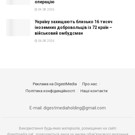
операцію
04.08.2026
Україну захищають близько 16 тисяч
іноземних добровольців із 72 країн –
військовий омбудсман
06.08.2026
Реклама на DigestMedia
Про нас
Політика конфіденційності
Наші контакти
E-mail: digestmediaholding@gmail.com
Використання будь-яких матеріалів, розміщених на сайті
digestmedia.net, дозволяється лише за умови обов’язкового вказання