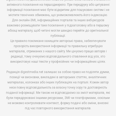
активного посилання на першоджерело. При передруку або цитуванні
інформації посилання має бути відкритим для пошукових систем і не
містити технічних обмежень, що унеможливлюють його індексацію.
Для онлайн-ЗМІ, інформаційних порталів та інших веб-ресурсів
важливо розміщувати таке посилання у підзаголовку або в першому
абзаці матеріалу, щоб читачі могли швидко перейти до оригінальної
публікації.
Це правило покликане захищати авторські права, забезпечувати
прозорість використання інформації та правильну атрибуцію
матеріалів, отриманих з нашого сайту. Ми цінуємо працю авторів і
редакції, тому очікуємо відповідального ставлення від усіх, хто
використовує наші тексти у професійних чи інформаційних цілях.
Редакція digestmedia.net залишає за собою право не поділяти думки,
позиції чи висновки, викладені в авторських статтях, аналітичних
матеріалах, колонках або інших публікаціях на порталі. Кожен автор
несе повну відповідальність за власну точку зору та достовірність
поданої інформації. Ми також не відповідаємо за зміст матеріалів, які
були передруковані іншими ресурсами, ЗМІ чи платформами, оскільки
не можемо контролювати контекст, форму подачі або зміни, внесені
під час повторного використання матеріалів.