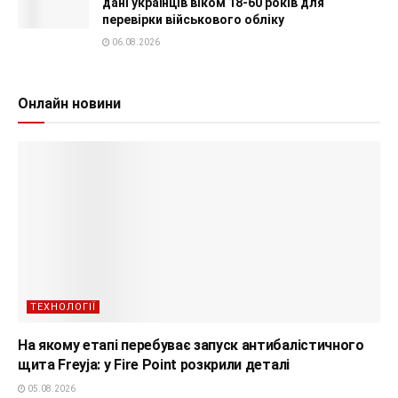
дані українців віком 18-60 років для
перевірки військового обліку
06.08.2026
Онлайн новини
ТЕХНОЛОГІЇ
На якому етапі перебуває запуск антибалістичного
щита Freyja: у Fire Point розкрили деталі
05.08.2026