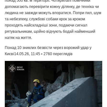
понад 500 кв. м території. Чотирилапі помічники
допомагають перевірити кожну ділянку, де техніка чи
людина не завжди можуть впоратися. Попри пил, шум
та небезпеку, службові собаки крок за кроком
проходять найскладніші зони, подаючи сигнал
рятувальникам, щойно відчують бодай найменший
натяк на життя.
Понад 10 зниклих безвісти через ворожий удар у
Києві14.05.26, 11:45 • 2760 переглядiв