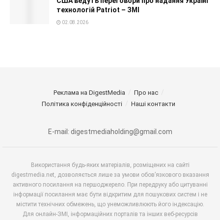
США ведуть переговори про надання Україні
технологій Patriot – ЗМІ
02.08.2026
Реклама на DigestMedia
Про нас
Політика конфіденційності
Наші контакти
E-mail: digestmediaholding@gmail.com
Використання будь-яких матеріалів, розміщених на сайті
digestmedia.net, дозволяється лише за умови обов’язкового вказання
активного посилання на першоджерело. При передруку або цитуванні
інформації посилання має бути відкритим для пошукових систем і не
містити технічних обмежень, що унеможливлюють його індексацію.
Для онлайн-ЗМІ, інформаційних порталів та інших веб-ресурсів