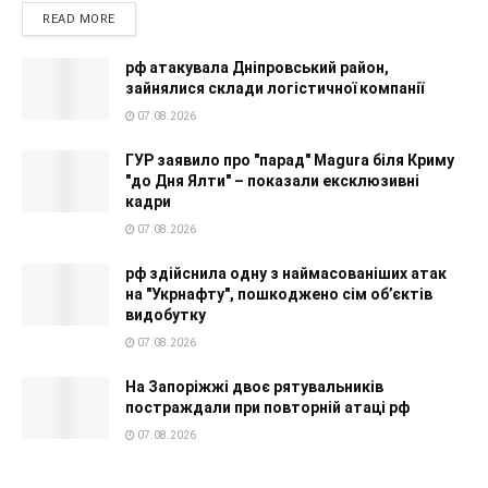
READ MORE
рф атакувала Дніпровський район,
зайнялися склади логістичної компанії
07.08.2026
ГУР заявило про "парад" Magura біля Криму
"до Дня Ялти" – показали ексклюзивні
кадри
07.08.2026
рф здійснила одну з наймасованіших атак
на "Укрнафту", пошкоджено сім об’єктів
видобутку
07.08.2026
На Запоріжжі двоє рятувальників
постраждали при повторній атаці рф
07.08.2026