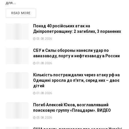
для...
READ MORE
Понад 40 російських атак на
Дніпропетровщину: 2 загиблих, 3 поранених
03.08.2026
СБУ и Силы обороны нанесли удар по
авиазаводу, порту и нефтезаводу в России
01.08.2026
Кількість постраждалих через атаку рф на
Одещині зросла до п'яти, серед них – двоє
дітей
01.08.2026
Погиб Алексей Юков, возглавлявший
поисковую группу «Плацдарм». ВИДЕО
05.08.2026