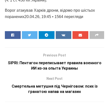
(ч. 1 ст. 438 КК України).
Ворог атакував Харків дронм, відомо про шістьох
поранених20.04.26, 19:45 • 1564 перегляди
Previous Post
SIPRI: Пентагон переписывает правила военного
ИИ из-за опыта Украины
Next Post
Смертельна метушня під Черніговом: псих із
гранатою напав на магазин