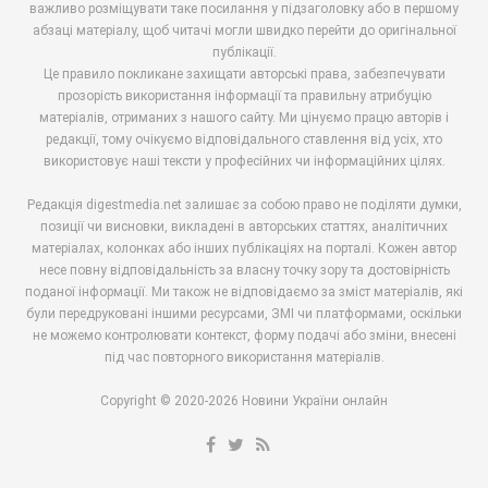
важливо розміщувати таке посилання у підзаголовку або в першому
абзаці матеріалу, щоб читачі могли швидко перейти до оригінальної
публікації.
Це правило покликане захищати авторські права, забезпечувати
прозорість використання інформації та правильну атрибуцію
матеріалів, отриманих з нашого сайту. Ми цінуємо працю авторів і
редакції, тому очікуємо відповідального ставлення від усіх, хто
використовує наші тексти у професійних чи інформаційних цілях.
Редакція digestmedia.net залишає за собою право не поділяти думки,
позиції чи висновки, викладені в авторських статтях, аналітичних
матеріалах, колонках або інших публікаціях на порталі. Кожен автор
несе повну відповідальність за власну точку зору та достовірність
поданої інформації. Ми також не відповідаємо за зміст матеріалів, які
були передруковані іншими ресурсами, ЗМІ чи платформами, оскільки
не можемо контролювати контекст, форму подачі або зміни, внесені
під час повторного використання матеріалів.
Copyright © 2020-2026 Новини України онлайн