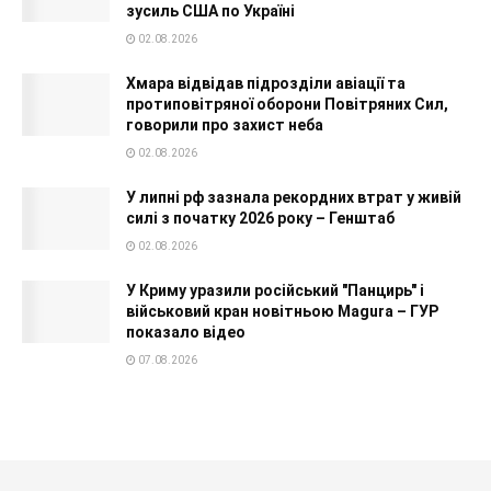
зусиль США по Україні
02.08.2026
Хмара відвідав підрозділи авіації та
протиповітряної оборони Повітряних Сил,
говорили про захист неба
02.08.2026
У липні рф зазнала рекордних втрат у живій
силі з початку 2026 року – Генштаб
02.08.2026
У Криму уразили російський "Панцирь" і
військовий кран новітньою Magura – ГУР
показало відео
07.08.2026