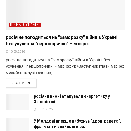
ВІЙНА В УКРАЇНІ
росія не погодиться на "заморозку" війни в Україні
без усунення "першопричин" – мзс рф
10.08.2026
росія не погодиться на "заморозку" війни в Україні без
усунення "першопричин" - мзс рф<p>Заступник глави мзс рф
михайло галузін заявив,...
READ MORE
росіяни вночі атакували енергетику у
Запоріжжі
10.08.2026
У Молдові вперше вибухнув "дрон-ракета",
фрагменти знайшли в селі