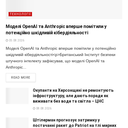
ТЕХНОЛОГІЇ
Моделі OpenAI та Anthropic вперше помітили у
потенційно шкідливій кібердіяльності
05.08.2026
Моделі OpenAI та Anthropic вперше помітили у потенційно
шкідливій кібердіяльності<p>Британський Інститут безпеки
штучного інтелекту зафіксував, що моделі OpenAI та
Anthropic...
READ MORE
Окупанти на Херсонщині не ремонтують
інфраструктуру, але дають поради як
виживати без води та світла – ЦНС
08.08.2026
Штілерман прогнозує затримку у
постачанні ракет до Patriot на тлі мирних