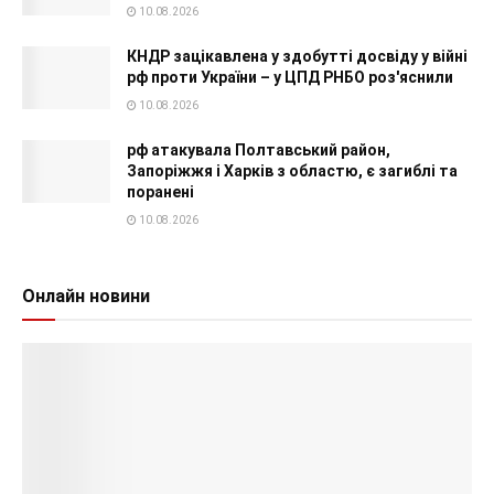
10.08.2026
КНДР зацікавлена у здобутті досвіду у війні
рф проти України – у ЦПД РНБО роз'яснили
10.08.2026
рф атакувала Полтавський район,
Запоріжжя і Харків з областю, є загиблі та
поранені
10.08.2026
Онлайн новини