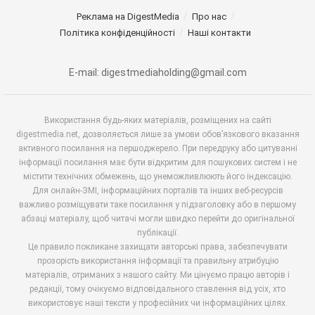
Реклама на DigestMedia
Про нас
Політика конфіденційності
Наші контакти
E-mail: digestmediaholding@gmail.com
Використання будь-яких матеріалів, розміщених на сайті
digestmedia.net, дозволяється лише за умови обов’язкового вказання
активного посилання на першоджерело. При передруку або цитуванні
інформації посилання має бути відкритим для пошукових систем і не
містити технічних обмежень, що унеможливлюють його індексацію.
Для онлайн-ЗМІ, інформаційних порталів та інших веб-ресурсів
важливо розміщувати таке посилання у підзаголовку або в першому
абзаці матеріалу, щоб читачі могли швидко перейти до оригінальної
публікації.
Це правило покликане захищати авторські права, забезпечувати
прозорість використання інформації та правильну атрибуцію
матеріалів, отриманих з нашого сайту. Ми цінуємо працю авторів і
редакції, тому очікуємо відповідального ставлення від усіх, хто
використовує наші тексти у професійних чи інформаційних цілях.