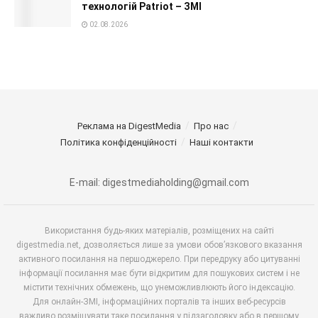
технологій Patriot – ЗМІ
02.08.2026
Реклама на DigestMedia
Про нас
Політика конфіденційності
Наші контакти
E-mail: digestmediaholding@gmail.com
Використання будь-яких матеріалів, розміщених на сайті
digestmedia.net, дозволяється лише за умови обов’язкового вказання
активного посилання на першоджерело. При передруку або цитуванні
інформації посилання має бути відкритим для пошукових систем і не
містити технічних обмежень, що унеможливлюють його індексацію.
Для онлайн-ЗМІ, інформаційних порталів та інших веб-ресурсів
важливо розміщувати таке посилання у підзаголовку або в першому