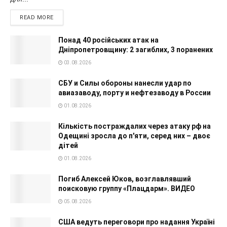
READ MORE
Понад 40 російських атак на
Дніпропетровщину: 2 загиблих, 3 поранених
03.08.2026
СБУ и Силы обороны нанесли удар по
авиазаводу, порту и нефтезаводу в России
01.08.2026
Кількість постраждалих через атаку рф на
Одещині зросла до п'яти, серед них – двоє
дітей
01.08.2026
Погиб Алексей Юков, возглавлявший
поисковую группу «Плацдарм». ВИДЕО
05.08.2026
США ведуть переговори про надання Україні