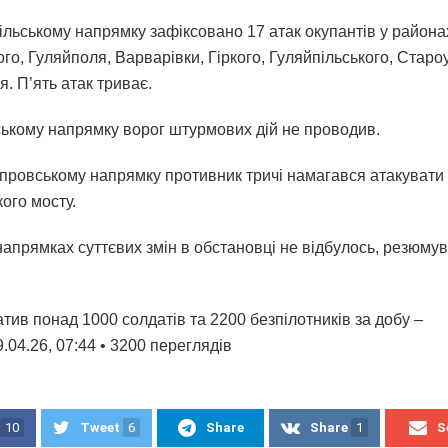
ільському напрямку зафіксовано 17 атак окупантів у района
го, Гуляйполя, Варварівки, Гіркого, Гуляйпільського, Старо
. П’ять атак триває.
ському напрямку ворог штурмових дій не проводив.
провському напрямку противник тричі намагався атакувати 
ого мосту.
напрямках суттєвих змін в обстановці не відбулось, резюмув
тив понад 1000 солдатів та 2200 безпілотників за добу –
04.26, 07:44 • 3200 переглядiв
10
Tweet
6
Share
Share
1
S