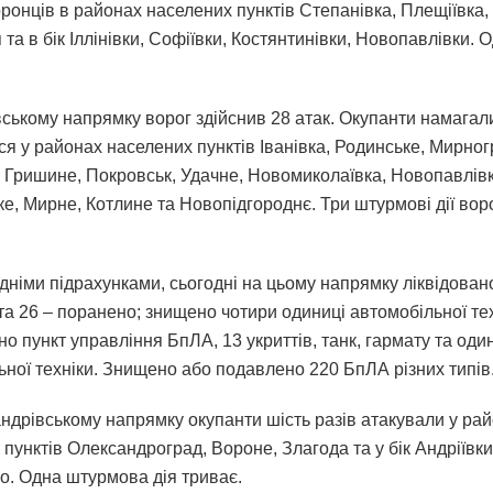
ронців в районах населених пунктів Степанівка, Плещіївка,
 та в бік Іллінівки, Софіївки, Костянтинівки, Новопавлівки. 
ському напрямку ворог здійснив 28 атак. Окупанти намагал
ся у районах населених пунктів Іванівка, Родинське, Мирног
 Гришине, Покровськ, Удачне, Новомиколаївка, Новопавлівк
е, Мирне, Котлине та Новопідгороднє. Три штурмові дії вор
дніми підрахунками, сьогодні на цьому напрямку ліквідован
та 26 – поранено; знищено чотири одиниці автомобільної тех
о пункт управління БпЛА, 13 укриттів, танк, гармату та од
ьної техніки. Знищено або подавлено 220 БпЛА різних типів
ндрівському напрямку окупанти шість разів атакували у ра
пунктів Олександроград, Вороне, Злагода та у бік Андріївки
о. Одна штурмова дія триває.