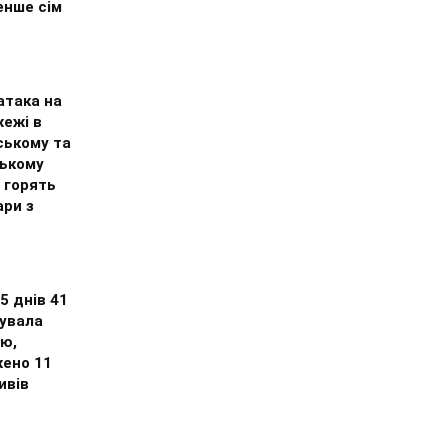
нше сім
атака на
жежі в
ському та
ькому
 горять
ари з
 5 днів 41
кувала
цю,
ено 11
ивів