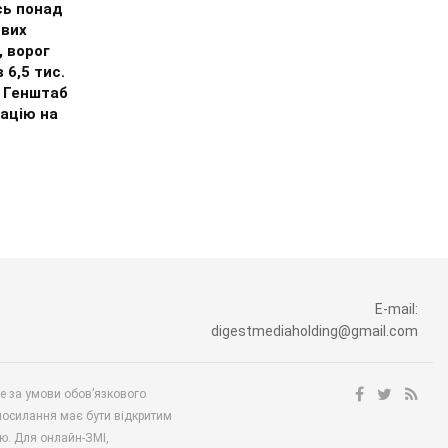
сь понад
ових
, ворог
 6,5 тис.
– Генштаб
ацію на
E-mail:
digestmediaholding@gmail.com
ше за умови обов’язкового
посилання має бути відкритим
ю. Для онлайн-ЗМІ,