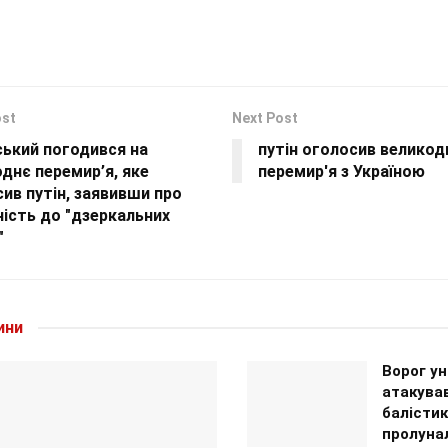
ost
Next Post
ський погодився на
путін оголосив великод
днє перемир’я, яке
перемир'я з Україною
ив путін, заявивши про
ість до "дзеркальних
"
ини
Ворог ун
атакував
балісти
пролуна