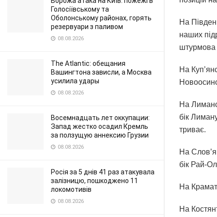
Ворожа атака на Київ: пожежі в
Голосіївському та
Оболонському районах, горять
На Півден
резервуари з паливом
наших під
08.08.2026
штурмова 
The Atlantic: обещания
На Куп’янс
Вашингтона зависли, а Москва
усилила удары
Новоосино
08.08.2026
На Лимансь
бік Лиман
Восемнадцать лет оккупации:
Запад жестко осадил Кремль
триває.
за ползущую аннексию Грузии
08.08.2026
На Слов’я
бік Рай-Ол
Росія за 5 днів 41 раз атакувала
залізницю, пошкоджено 11
На Крамат
локомотивів
08.08.2026
На Костян