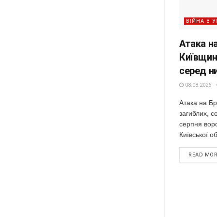
ВІЙНА В У
Атака н
Київщин
серед н
08.08.2026
Атака на Б
загиблих, с
серпня вор
Київської об
READ MO