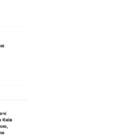
нє
очі
 Київ
кою,
ли