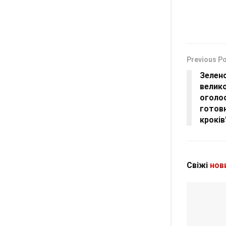
Previous P
Зелен
велико
оголос
готовн
кроків
Свіжі
нов