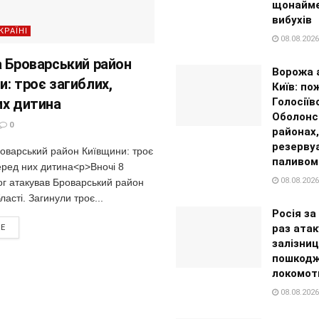
щонайме
вибухів
КРАЇНІ
08.08.2026
а Броварський район
Ворожа 
и: троє загиблих,
Київ: по
их дитина
Голосіїв
Оболонс
0
районах,
резерву
роварський район Київщини: троє
паливом
еред них дитина<p>Вночі 8
08.08.2026
ог атакував Броварський район
ласті. Загинули троє...
Росія за
раз ата
RE
залізни
пошкодж
локомот
08.08.2026