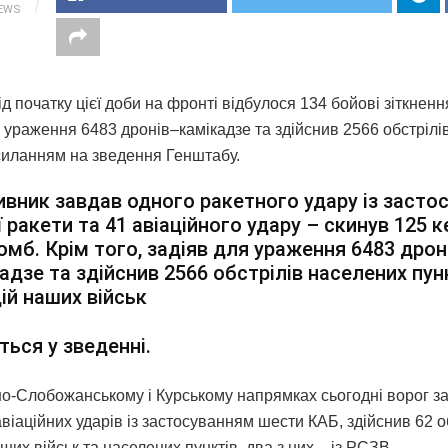
IEWS
д початку цієї доби на фронті відбулося 134 бойові зіткненн
 ураження 6483 дронів–камікадзе та здійснив 2566 обстрілі
силанням на зведення Генштабу.
вник завдав одного ракетного удару із засто
ї ракети та 41 авіаційного удару – скинув 125 
омб. Крім того, задіяв для ураження 6483 дрон
адзе та здійснив 2566 обстрілів населених пунк
ій наших військ
ться у зведенні.
но-Слобожанському і Курському напрямках сьогодні ворог з
віаційних ударів із застосуванням шести КАБ, здійснив 62 о
ших військ та населених пунктів, два з них – із РСЗВ.