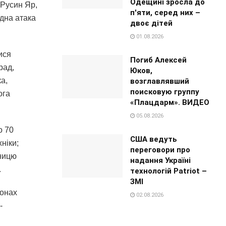
Одещині зросла до
 Русин Яр,
п'яти, серед них –
Одна атака
двоє дітей
01.08.2026
ися
Погиб Алексей
рад,
Юков,
а,
возглавлявший
поисковую группу
ога
«Плацдарм». ВИДЕО
05.08.2026
о 70
США ведуть
ніки;
переговори про
иницю
надання Україні
.
технологій Patriot –
ЗМІ
йонах
02.08.2026
-