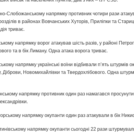
но-Слобожанському напрямку противник чотири рази атакув
розділів в районах Вовчанських Хуторів, Приліпки та Стариц
дія триває.
ькому напрямку ворог атакував шість разів, у районі Петро
вого та в бік Лиману. Одна атака ворога триває.
кому напрямку українські воїни відбивали п’ять штурмів ок
у, Діброви, Новомихайлівки та Твердохлібового. Одна штурм
нському напрямку противник один раз намагався просунути
ександрівки.
орському напрямку окупанти один раз атакували в бік Ники
тинівському напрямку окупанти сьогодні 22 рази штурмували