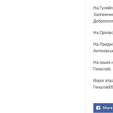
На Гуляйп
Залізнично
Добропілля
На Оріхів
На Придні
Антонівськ
На інших 
Генштабі.
Ворог втра
Генштаб09.
Share