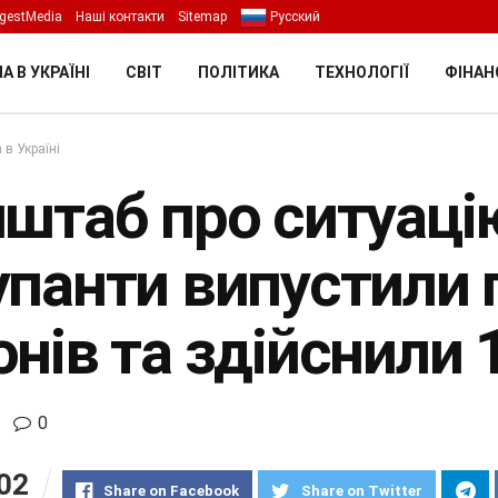
gestMedia
Наші контакти
Sitemap
Русский
А В УКРАЇНІ
СВІТ
ПОЛІТИКА
ТЕХНОЛОГІЇ
ФІНАН
 в Україні
нштаб про ситуацію
упанти випустили п
онів та здійснили
0
02
Share on Facebook
Share on Twitter