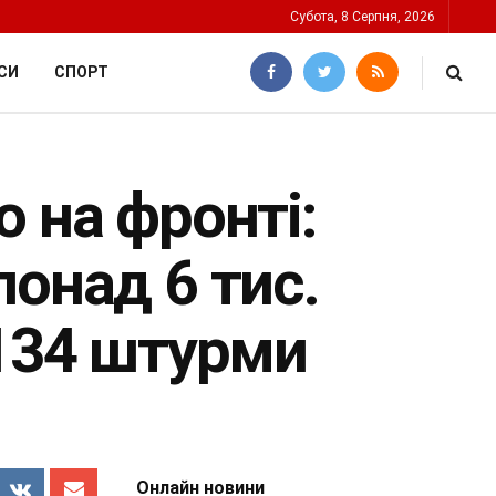
Субота, 8 Серпня, 2026
СИ
СПОРТ
 на фронті:
онад 6 тис.
 134 штурми
Онлайн новини