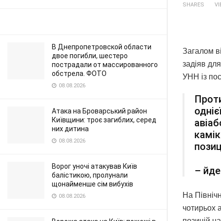
SHARES
V
В Днепропетровской области
Загалом ві
двое погибли, шестеро
задіяв для
пострадали от массированного
обстрела. ФОТО
УНН із по
08.08.2026
Проти
одніє
Атака на Броварський район
Київщини: троє загиблих, серед
авіаб
них дитина
камік
08.08.2026
позиц
Ворог уночі атакував Київ
– йде
балістикою, пролунали
щонайменше сім вибухів
На Північ
08.08.2026
чотирьох а
позицій на