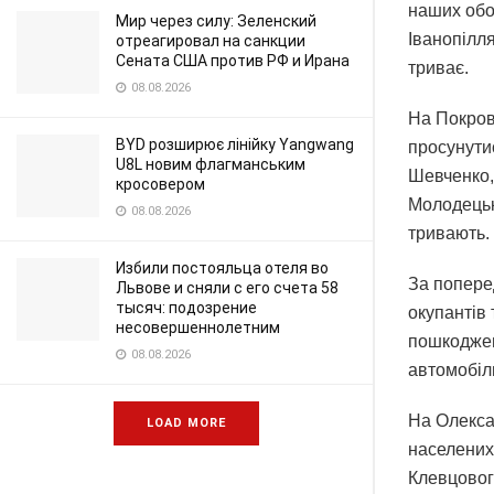
наших обо
Мир через силу: Зеленский
Іванопілля
отреагировал на санкции
Сената США против РФ и Ирана
триває.
08.08.2026
На Покров
BYD розширює лінійку Yangwang
просунути
U8L новим флагманським
Шевченко,
кросовером
Молодецьк
08.08.2026
тривають.
Избили постояльца отеля во
За попере
Львове и сняли с его счета 58
тысяч: подозрение
окупантів 
несовершеннолетним
пошкоджен
08.08.2026
автомобіл
На Олекса
LOAD MORE
населених 
Клевцовог