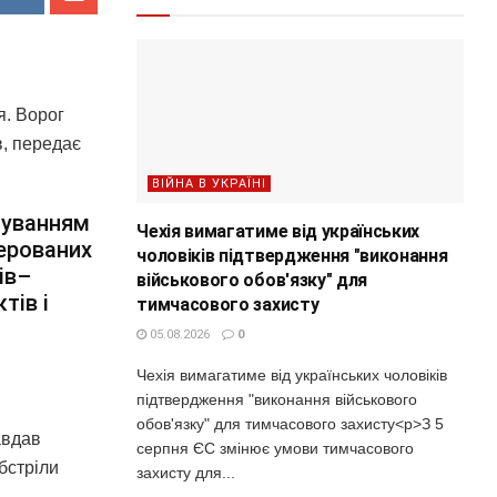
я. Ворог
в, передає
ВІЙНА В УКРАЇНІ
суванням
Чехія вимагатиме від українських
керованих
чоловіків підтвердження "виконання
ів–
військового обов'язку" для
тів і
тимчасового захисту
05.08.2026
0
Чехія вимагатиме від українських чоловіків
підтвердження "виконання військового
обов'язку" для тимчасового захисту<p>З 5
авдав
серпня ЄС змінює умови тимчасового
бстріли
захисту для...