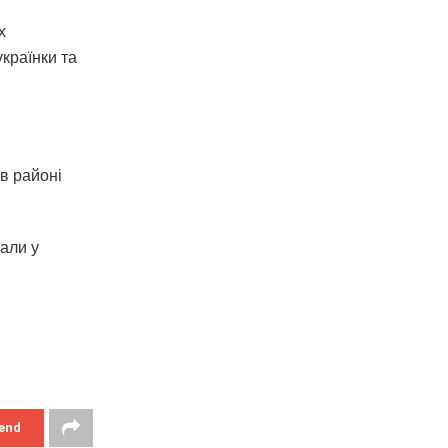
х
українки та
в районі
али у
end