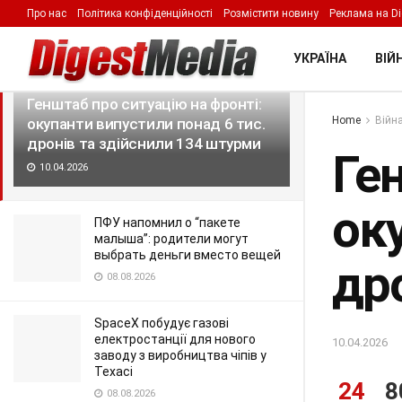
Про нас
Політика конфіденційності
Розмістити новину
Реклама на Di
LATEST
TRENDING
Filter
УКРАЇНА
ВІЙН
Генштаб про ситуацію на фронті:
Home
Війна
окупанти випустили понад 6 тис.
дронів та здійснили 134 штурми
Ге
10.04.2026
ок
ПФУ напомнил о “пакете
малыша”: родители могут
выбрать деньги вместо вещей
др
08.08.2026
SpaceX побудує газові
електростанції для нового
10.04.2026
заводу з виробництва чіпів у
Техасі
24
8
08.08.2026