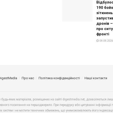
Відбуло
190 бой
зіткнень
запустив
дронів 
про ситу
фронті
08.08.2026
DigestMedia
Про нас
Політика конфіденційності
Наші контакти
будь-яких матеріалів, розміщених на сайті digestmedia.net, дозволяється ли
ивного посилання на першоджерело. При передруку або цитуванні інформації 
х систем і не містити технічних обмежень, що унеможливлюють його індексаці