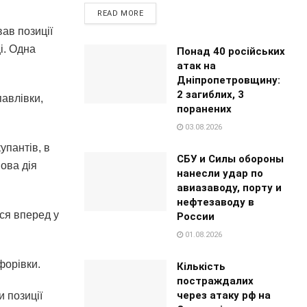
READ MORE
ав позиції
і. Одна
Понад 40 російських
атак на
Дніпропетровщину:
2 загиблих, 3
павлівки,
поранених
03.08.2026
упантів, в
СБУ и Силы обороны
ова дія
нанесли удар по
авиазаводу, порту и
нефтезаводу в
ся вперед у
России
01.08.2026
форівки.
Кількість
постраждалих
через атаку рф на
 позиції