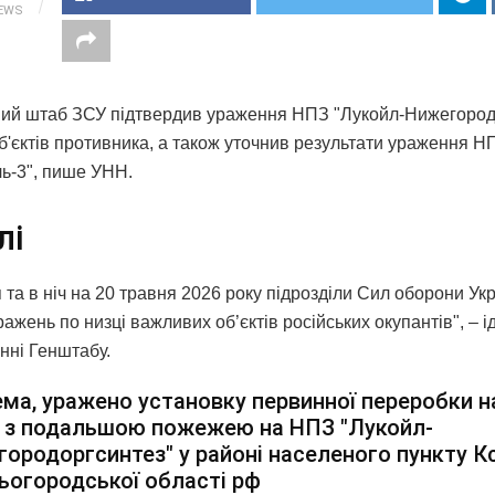
IEWS
ий штаб ЗСУ підтвердив ураження НПЗ "Лукойл-Нижегород
об'єктів противника, а також уточнив результати ураження 
ь-3", пише УНН.
лі
 та в ніч на 20 травня 2026 року підрозділи Сил оборони Ук
ажень по низці важливих об’єктів російських окупантів", – і
нні Генштабу.
ма, уражено установку первинної переробки 
6 з подальшою пожежею на НПЗ "Лукойл-
ородоргсинтез" у районі населеного пункту К
огородської області рф