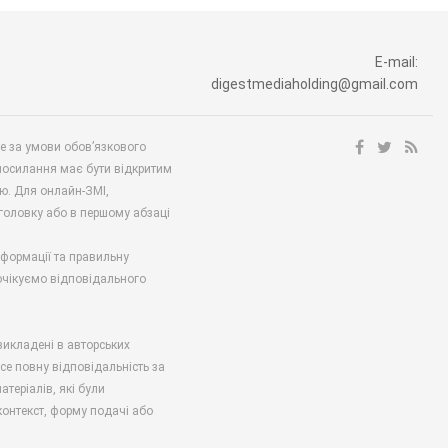
E-mail:
digestmediaholding@gmail.com
ше за умови обов’язкового
посилання має бути відкритим
ю. Для онлайн-ЗМІ,
аголовку або в першому абзаці
нформації та правильну
 очікуємо відповідального
викладені в авторських
есе повну відповідальність за
атеріалів, які були
онтекст, форму подачі або