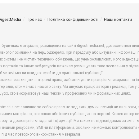
DigestMedia
Про нас
Політика конфіденційності
Наші контакти
будь-яких матеріалів, розміщених на сайті digestmedia.net, дозволяється ли
ивного посилання на першоджерело. При передруку або цитуванні інформації 
х систем і не містити технічних обмежень, що унеможливлюють його індексаці
х порталів та інших веб-ресурсів важливо розміщувати таке посилання у підз
б читачі могли швидко перейти до оригінальної публікації.
окликане захищати авторські права, забезпечувати прозорість використання і
еріалів, отриманих з нашого сайту. Ми цінуємо працю авторів і редакції, тому
 усіх, хто використовує наші тексти у професійних чи інформаційних цілях.
stmedia.net залишає за собою право не поділяти думки, позиції чи висновки, 
ітичних матеріалах, колонках або інших публікаціях на порталі. Кожен автор н
зору та достовірність поданої інформації. Ми також не відповідаємо за зміст м
і іншими ресурсами, ЗМІ чи платформами, оскільки не можемо контролювати к
і під час повторного використання матеріалів.