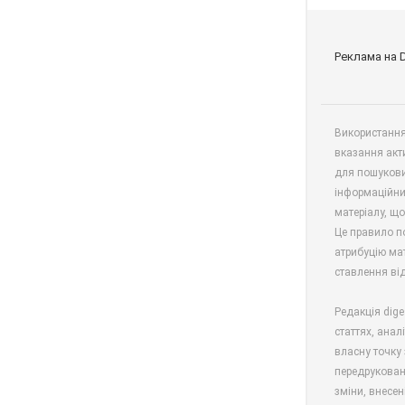
Реклама на 
Використання 
вказання акт
для пошукови
інформаційни
матеріалу, що
Це правило п
атрибуцію мат
ставлення від
Редакція dige
статтях, анал
власну точку 
передрукован
зміни, внесен