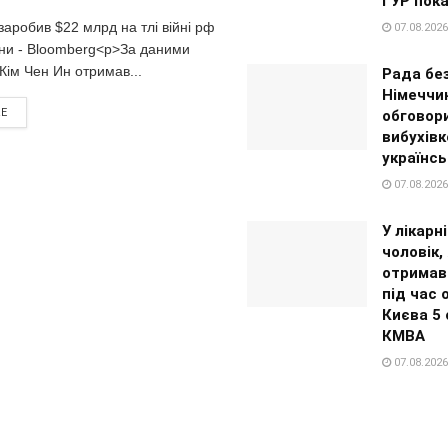
ГУР пока
заробив $22 млрд на тлі війні рф
07.08.2026
їни - Bloomberg<p>За даними
Кім Чен Ин отримав...
Рада бе
Німеччи
RE
обговор
вибухівк
українсь
07.08.2026
У лікарн
чоловік,
отримав
під час 
Києва 5 
КМВА
07.08.2026