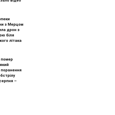
зало відео
зпеки
ни з Мерцом
ила дрон з
ою біля
кого літака
і помер
 який
 поранення
обстрілу
серпня –