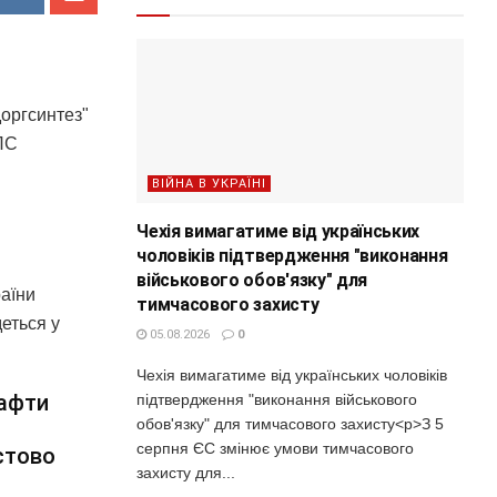
оргсинтез"
НПС
ВІЙНА В УКРАЇНІ
Чехія вимагатиме від українських
чоловіків підтвердження "виконання
військового обов'язку" для
раїни
тимчасового захисту
деться у
05.08.2026
0
Чехія вимагатиме від українських чоловіків
нафти
підтвердження "виконання військового
обов'язку" для тимчасового захисту<p>З 5
серпня ЄС змінює умови тимчасового
стово
захисту для...