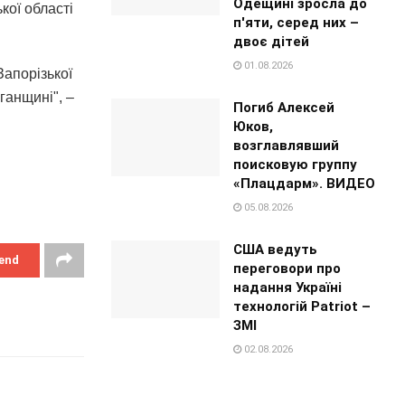
Одещині зросла до
кої області
п'яти, серед них –
двоє дітей
01.08.2026
Запорізької
ганщині", –
Погиб Алексей
Юков,
возглавлявший
поисковую группу
«Плацдарм». ВИДЕО
05.08.2026
США ведуть
end
переговори про
надання Україні
технологій Patriot –
ЗМІ
02.08.2026