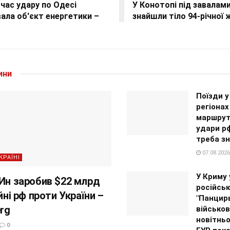
 час удару по Одесі
У Конотопі під завалам
ала об'єкт енергетики –
знайшли тіло 94-річної 
ини
Поїзди у
регіона
маршрут
удари р
треба з
07.08.2026
КРАЇНІ
У Криму
 Ин заробив $22 млрд
російсь
ійні рф проти України –
"Панцирь
rg
військов
новітнь
0