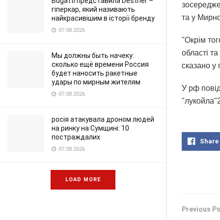
Bugatti представила Destrier –
зосередже
гіперкар, який називають
та у Мирно
найкрасивішим в історії бренду
07.08.2026
"Окрім тог
області та
Мы должны быть начеку:
сколько ещё времени Россия
сказано у
будет наносить ракетные
удары по мирным жителям
У рф повід
07.08.2026
"лукойла"2
росія атакувала дроном людей
на ринку на Сумщині: 10
постраждалих
Share
07.08.2026
LOAD MORE
Previous P