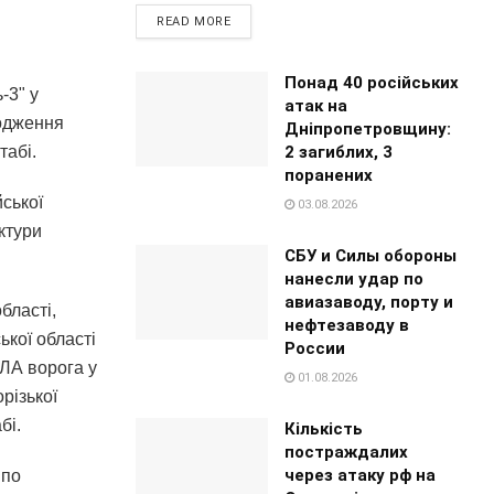
READ MORE
Понад 40 російських
-3" у
атак на
одження
Дніпропетровщину:
2 загиблих, 3
табі.
поранених
ської
03.08.2026
ктури
СБУ и Силы обороны
нанесли удар по
авиазаводу, порту и
бласті,
нефтезаводу в
кої області
России
пЛА ворога у
01.08.2026
різької
бі.
Кількість
постраждалих
через атаку рф на
 по