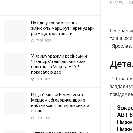
SHARES
V
Поїзди у трьох регіонах
змінюють маршрут через удари
Генеральн
рф – що треба знати
та інших 
07.08.2026
"Ярославл
У Криму уразили російський
Дета
"Панцирь" і військовий кран
новітньою Magura – ГУР
показало відео
"19 травня
07.08.2026
завдали ур
повідомле
Рада безпеки Німеччини з
Мерцом обговорила дрон з
вибухівкою біля українського
Зокре
літака
АВТ-
07.08.2026
Нижег
Нижнь