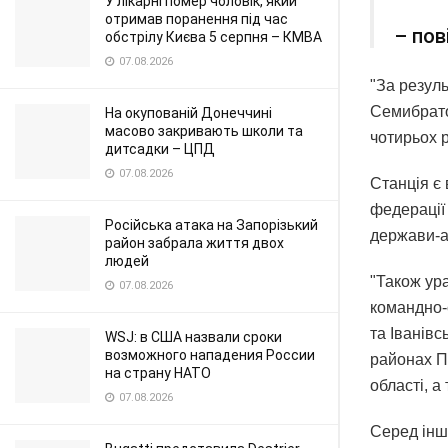
У лікарні помер чоловік, який
отримав поранення під час
– пов
обстрілу Києва 5 серпня – КМВА
07.08.2026
"За резул
Семибрато
На окупованій Донеччині
масово закривають школи та
чотирьох р
дитсадки – ЦПД
07.08.2026
Станція є
федерації
Російська атака на Запорізький
держави-а
район забрала життя двох
людей
"Також ур
07.08.2026
командно-
та Іванівс
WSJ: в США назвали сроки
возможного нападения России
районах П
на страну НАТО
області, а
07.08.2026
Серед іншо