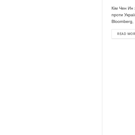
Кім Чен Ин 
проти Укра
Bloomberg, 
READ MO