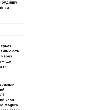
и будинку
жінки
 трьох
х змінюють
 через
ф – що
нати
 уразили
кий
" і
ий кран
ою Magura –