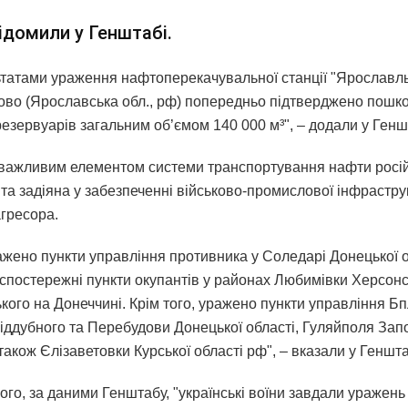
ідомили у Генштабі.
ьтатами ураження нафтоперекачувальної станції "Ярославль
во (Ярославська обл., рф) попередньо підтверджено пошк
езервуарів загальним об’ємом 140 000 м³", – додали у Генш
 важливим елементом системи транспортування нафти росій
 та задіяна у забезпеченні військово-промислової інфрастру
гресора.
ажено пункти управління противника у Соледарі Донецької о
спостережні пункти окупантів у районах Любимівки Херсонсь
ького на Донеччині. Крім того, уражено пункти управління Б
іддубного та Перебудови Донецької області, Гуляйполя Запо
 також Єлізаветовки Курської області рф", – вказали у Геншта
го, за даними Генштабу, "українські воїни завдали уражень