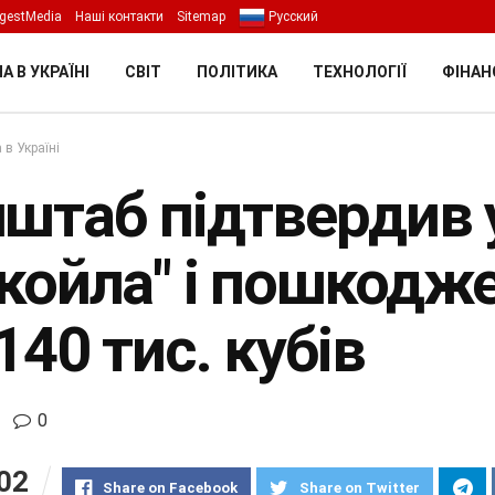
gestMedia
Наші контакти
Sitemap
Русский
А В УКРАЇНІ
СВІТ
ПОЛІТИКА
ТЕХНОЛОГІЇ
ФІНАН
 в Україні
нштаб підтвердив
укойла" і пошкодж
140 тис. кубів
0
02
Share on Facebook
Share on Twitter