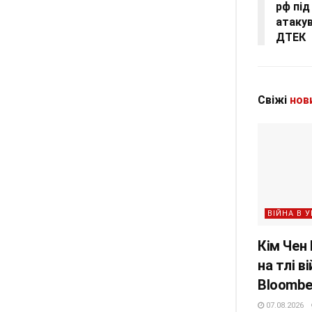
рф під
атакув
ДТЕК
Свіжі
нов
ВІЙНА В У
Кім Чен
на тлі в
Bloombe
07.08.2026