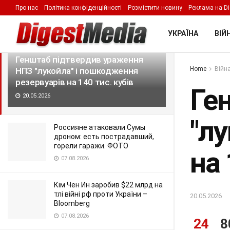
Про нас
Політика конфіденційності
Розмістити новину
Реклама на Di
LATEST
TRENDING
Filter
УКРАЇНА
ВІЙН
Генштаб підтвердив ураження
Home
Війна
НПЗ "лукойла" і пошкодження
резервуарів на 140 тис. кубів
Ге
20.05.2026
"л
Россияне атаковали Сумы
дроном: есть пострадавший,
горели гаражи. ФОТО
на 
07.08.2026
Кім Чен Ин заробив $22 млрд на
тлі війні рф проти України –
20.05.2026
Bloomberg
07.08.2026
24
8