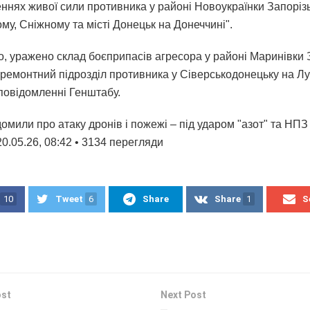
ннях живої сили противника у районі Новоукраїнки Запорізь
му, Сніжному та місті Донецьк на Донеччині".
о, уражено склад боєприпасів агресора у районі Маринівки 
 ремонтний підрозділ противника у Сіверськодонецьку на Лу
 повідомленні Генштабу.
омили про атаку дронів і пожежі – під ударом "азот" та НПЗ
0.05.26, 08:42 • 3134 перегляди
10
Tweet
6
Share
Share
1
S
ost
Next Post