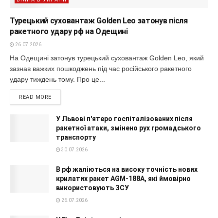
Турецький суховантаж Golden Leo затонув після
ракетного удару рф на Одещині
26.07.2026
На Одещині затонув турецький суховантаж Golden Leo, який
зазнав важких пошкоджень під час російського ракетного
удару тиждень тому. Про це...
READ MORE
У Львові п'ятеро госпіталізованих після
ракетної атаки, змінено рух громадського
транспорту
30.07.2026
В рф жаліються на високу точність нових
крилатих ракет AGM-188A, які ймовірно
використовують ЗСУ
26.07.2026