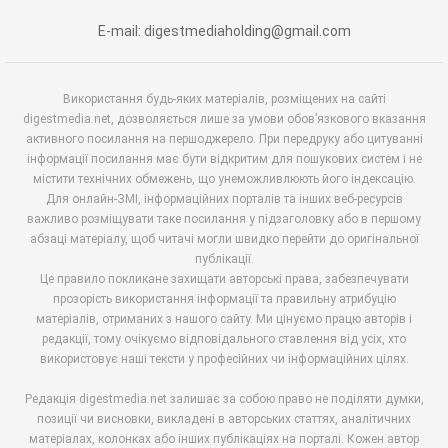
E-mail: digestmediaholding@gmail.com
Використання будь-яких матеріалів, розміщених на сайті
digestmedia.net, дозволяється лише за умови обов’язкового вказання
активного посилання на першоджерело. При передруку або цитуванні
інформації посилання має бути відкритим для пошукових систем і не
містити технічних обмежень, що унеможливлюють його індексацію.
Для онлайн-ЗМІ, інформаційних порталів та інших веб-ресурсів
важливо розміщувати таке посилання у підзаголовку або в першому
абзаці матеріалу, щоб читачі могли швидко перейти до оригінальної
публікації.
Це правило покликане захищати авторські права, забезпечувати
прозорість використання інформації та правильну атрибуцію
матеріалів, отриманих з нашого сайту. Ми цінуємо працю авторів і
редакції, тому очікуємо відповідального ставлення від усіх, хто
використовує наші тексти у професійних чи інформаційних цілях.
Редакція digestmedia.net залишає за собою право не поділяти думки,
позиції чи висновки, викладені в авторських статтях, аналітичних
матеріалах, колонках або інших публікаціях на порталі. Кожен автор