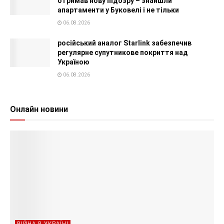
отримав нову підозру – знайшли
апартаменти у Буковелі і не тільки
06.08.2026
російський аналог Starlink забезпечив
регулярне супутникове покриття над
Україною
06.08.2026
Онлайн новини
ВІЙНА В УКРАЇНІ