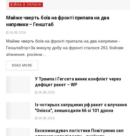
ВІЙНА В УКРАЇНІ
Майже чверть боїв на фронті припала на два
напрямки – Генштаб
06.08.2026
Майже чверть боїв на фронті припала на два напрямки -
Генштаб<p>За минулу добу на фронті сталося 261 бойове
зіткнення. росіяни...
READ MORE
У Трампа і Гегсета виник конфлікт через
дефіцит ракет – WP
06.08.2026
Із чотирьох запущених рф ракет є влучання
"Онікса", знешкодили 66 зі 101 дрона
06.08.2026
Екскомандувач логістики Повітряних сил