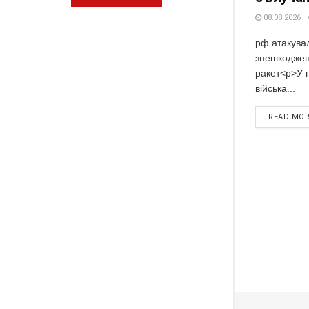
08.08.2026
рф атакувал
знешкоджено
ракет<p>У н
війська...
READ MO