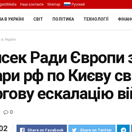
gestMedia
Наші контакти
Sitemap
Русский
А В УКРАЇНІ
СВІТ
ПОЛІТИКА
ТЕХНОЛОГІЇ
ФІНАН
 в Україні
нсек Ради Європи 
ари рф по Києву св
ргову ескалацію в
0
02
Share on Facebook
Share on Twitter