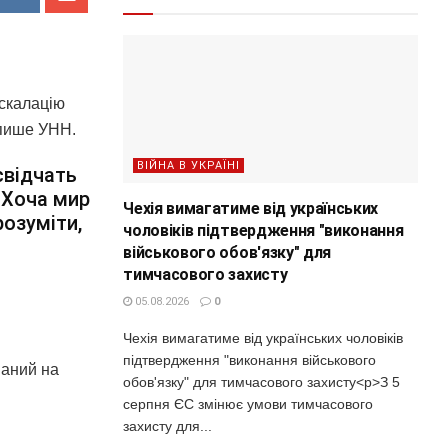
ескалацію
 пише УНН.
ВІЙНА В УКРАЇНІ
свідчать
 Хоча мир
Чехія вимагатиме від українських
розуміти,
чоловіків підтвердження "виконання
військового обов'язку" для
тимчасового захисту
05.08.2026
0
Чехія вимагатиме від українських чоловіків
підтвердження "виконання військового
ваний на
обов'язку" для тимчасового захисту<p>З 5
серпня ЄС змінює умови тимчасового
захисту для...