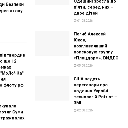
Одещині зросла до
ди Безпеки
п'яти, серед них –
ерез атаку
двоє дітей
01.08.2026
Погиб Алексей
Юков,
возглавлявший
поисковую группу
 підтвердив
«Плацдарм». ВИДЕО
о ще 12
05.08.2026
межах
 "МоЛоЧКа"
США ведуть
ння
переговори про
о флоту рф
надання Україні
технологій Patriot –
ЗМІ
акувала
02.08.2026
потяг Суми-
остраждалих