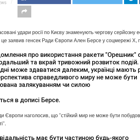
IEWS
асовані удари росії по Києву знаменують чергову серйозну 
о це заявив генсек Ради Європи Ален Берсе у соцмережі Х,
омлення про використання ракети "Орешник" 
одальший та вкрай тривожний розвиток подій.
дні може здаватися далеким, українці мають 
рспектива справедливого миру не може бути
ована залякуванням чи силою
ться в дописі Берсе.
ди Європи наголосив, що "стійкий мир не може бути побудо
і".
відальність має бути частиною будь-якого