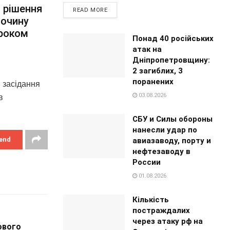
 рішення
READ MORE
лочину
кроком
Понад 40 російських
атак на
Дніпропетровщину:
2 загиблих, 3
поранених
 засідання
03.08.2026
в
СБУ и Силы обороны
нанесли удар по
end
авиазаводу, порту и
нефтезаводу в
России
01.08.2026
Кількість
постраждалих
через атаку рф на
ового