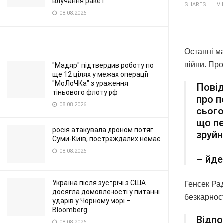
влучання ракет
SHARES
V
08.08.2026
Останні м
війни. Пр
"Мадяр" підтвердив роботу по
ще 12 цілях у межах операції
"МоЛоЧКа" з ураження
Повід
тіньового флоту рф
про п
08.08.2026
сього
що пе
росія атакувала дроном потяг
зруйн
Суми-Київ, постраждалих немає
08.08.2026
– йде
Україна після зустрічі з США
Генсек Ра
досягла домовленості у питанні
безкарност
ударів у Чорному морі –
Bloomberg
Відпо
08.08.2026