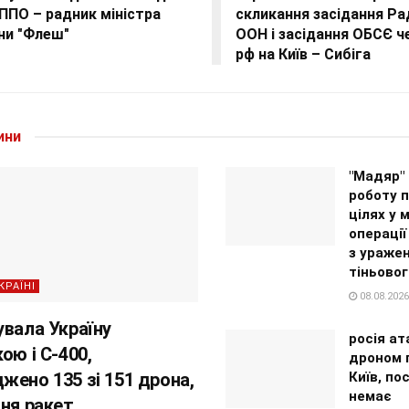
ППО – радник міністра
скликання засідання Ра
ни "Флеш"
ООН і засідання ОБСЄ ч
рф на Київ – Сибіга
ини
"Мадяр"
роботу п
цілях у 
операції
з ураже
тіньовог
КРАЇНІ
08.08.2026
увала Україну
росія ат
ою і С-400,
дроном 
жено 135 зі 151 дрона,
Київ, п
немає
ння ракет