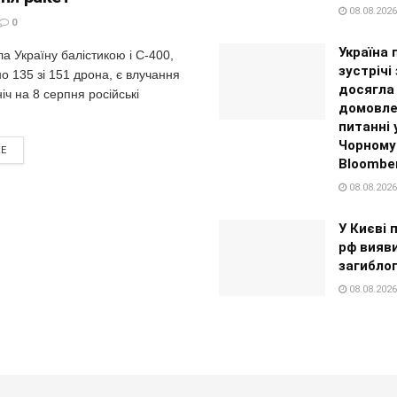
08.08.2026
0
Україна 
а Україну балістикою і С-400,
зустрічі
 135 зі 151 дрона, є влучання
досягла
іч на 8 серпня російські
домовле
питанні 
Чорному 
RE
Bloombe
08.08.2026
У Києві 
рф вияви
загибло
08.08.2026