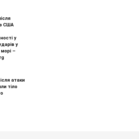
після
 з США
ності у
ударів у
морі –
rg
після атаки
ли тіло
го