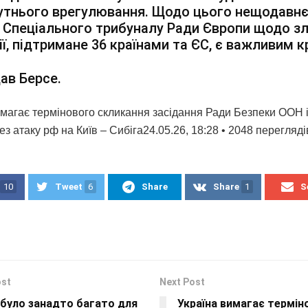
утнього врегулювання. Щодо цього нещодавнє
Спеціального трибуналу Ради Європи щодо з
ії, підтримане 36 країнами та ЄС, є важливим 
ав Берсе.
имагає термінового скликання засідання Ради Безпеки ООН і
 атаку рф на Київ – Сибіга24.05.26, 18:28 • 2048 переглядi
10
Tweet
6
Share
Share
1
S
ost
Next Post
 було занадто багато для
Україна вимагає термін