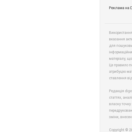
Реклама на 
Використання 
вказання акт
для пошукови
інформаційни
матеріалу, що
Це правило п
атрибуцію мат
ставлення від
Редакція dige
статтях, анал
власну точку 
передрукован
зміни, внесен
Copyright © 