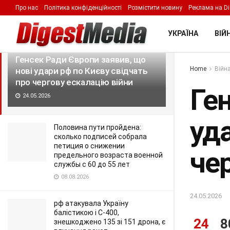
Про нас
Політика конфіденційності
Розмістити новину
Реклама на Di
LATEST
TRENDING
Filter
УКРАЇНА
ВІЙН
Генсек Ради Європи заявив, що
Home
Війна
нові удари рф по Києву свідчать
про чергову ескалацію війни
Ге
24.05.2026
уд
Половина пути пройдена:
сколько подписей собрала
петиция о снижении
че
предельного возраста военной
службы с 60 до 55 лет
08.08.2026
24.05.2026
рф атакувала Україну
балістикою і С-400,
24
8
знешкоджено 135 зі 151 дрона, є