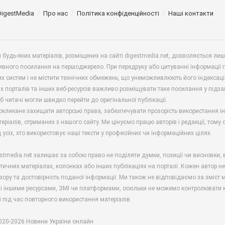
DigestMedia
Про нас
Політика конфіденційності
Наші контакти
будь-яких матеріалів, розміщених на сайті digestmedia.net, дозволяється ли
ивного посилання на першоджерело. При передруку або цитуванні інформації 
х систем і не містити технічних обмежень, що унеможливлюють його індексаці
х порталів та інших веб-ресурсів важливо розміщувати таке посилання у підз
б читачі могли швидко перейти до оригінальної публікації.
окликане захищати авторські права, забезпечувати прозорість використання і
еріалів, отриманих з нашого сайту. Ми цінуємо працю авторів і редакції, тому
 усіх, хто використовує наші тексти у професійних чи інформаційних цілях.
stmedia.net залишає за собою право не поділяти думки, позиції чи висновки, 
ітичних матеріалах, колонках або інших публікаціях на порталі. Кожен автор н
зору та достовірність поданої інформації. Ми також не відповідаємо за зміст м
і іншими ресурсами, ЗМІ чи платформами, оскільки не можемо контролювати к
і під час повторного використання матеріалів.
2020-2026 Новини України онлайн