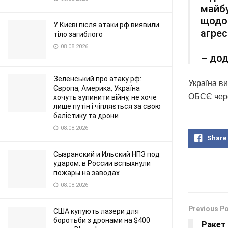
майб
щодо 
У Києві після атаки рф виявили
агрес
тіло загиблого
08.08.2026
– дод
Зеленський про атаку рф:
Україна в
Європа, Америка, Україна
ОБСЄ через
хочуть зупинити війну, не хоче
лише путін і чіпляється за свою
балістику та дрони
08.08.2026
Share
Сызранский и Ильский НПЗ под
ударом: в России вспыхнули
пожары на заводах
08.08.2026
Previous P
США купують лазери для
боротьби з дронами на $400
Ракет