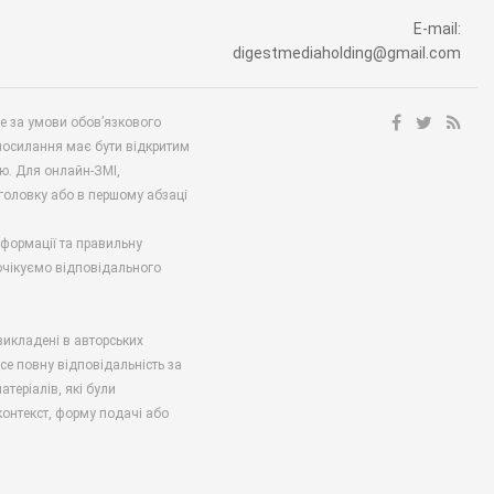
E-mail:
digestmediaholding@gmail.com
ше за умови обов’язкового
посилання має бути відкритим
ю. Для онлайн-ЗМІ,
аголовку або в першому абзаці
нформації та правильну
 очікуємо відповідального
викладені в авторських
есе повну відповідальність за
атеріалів, які були
онтекст, форму подачі або