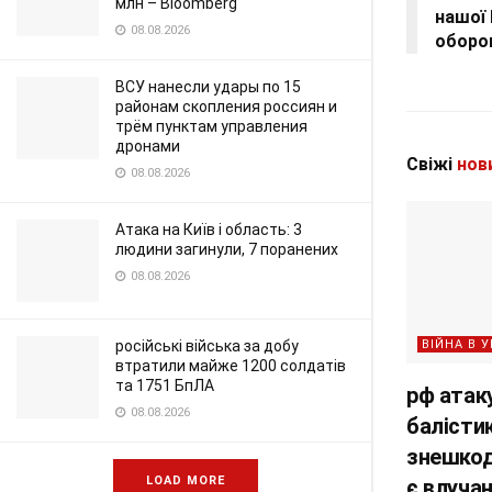
млн – Bloomberg
нашої 
08.08.2026
оборо
ВСУ нанесли удары по 15
районам скопления россиян и
трём пунктам управления
дронами
Свіжі
нов
08.08.2026
Атака на Київ і область: 3
людини загинули, 7 поранених
08.08.2026
ВІЙНА В У
російські війська за добу
втратили майже 1200 солдатів
та 1751 БпЛА
рф атак
08.08.2026
балістик
знешкод
LOAD MORE
є влуча