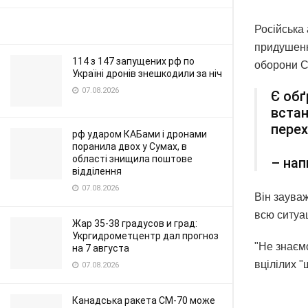
Російська
придушенн
114 з 147 запущених рф по
оборони С
Україні дронів знешкодили за ніч
07.08.2026
Є обґ
встан
перех
рф ударом КАБами і дронами
поранила двох у Сумах, в
області знищила поштове
– нап
відділення
07.08.2026
Він заува
всю ситуац
Жар 35-38 градусов и град:
Укргидрометцентр дал прогноз
"Не знаєм
на 7 августа
вцілілих "
07.08.2026
Канадська ракета CM-70 може