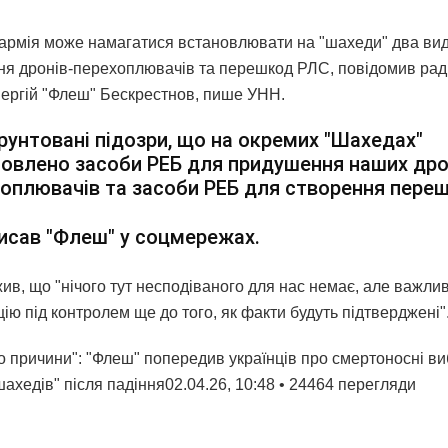
 армія може намагатися встановлювати на "шахеди" два ви
я дронів-перехоплювачів та перешкод РЛС, повідомив радн
ергій "Флеш" Бескрестнов, пише УНН.
рунтовані підозри, що на окремих "Шахедах"
овлено засоби РЕБ для придушення наших дро
оплювачів та засоби РЕБ для створення пере
исав "Флеш" у соцмережах.
жив, що "нічого тут несподіваного для нас немає, але важли
ію під контролем ще до того, як факти будуть пiдтверджені"
о причини": "Флеш" попередив українців про смертоносні в
шахедів" після падіння02.04.26, 10:48 • 24464 перегляди