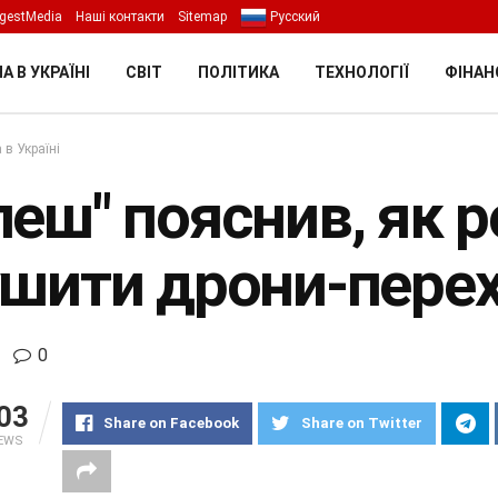
gestMedia
Наші контакти
Sitemap
Русский
А В УКРАЇНІ
СВІТ
ПОЛІТИКА
ТЕХНОЛОГІЇ
ФІНАН
 в Україні
леш" пояснив, як 
ушити дрони-пере
0
03
Share on Facebook
Share on Twitter
IEWS