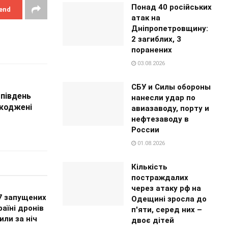
Понад 40 російських
end
атак на
Дніпропетровщину:
2 загиблих, 3
поранених
03.08.2026
СБУ и Силы обороны
 південь
нанесли удар по
коджені
авиазаводу, порту и
нефтезаводу в
России
01.08.2026
Кількість
постраждалих
через атаку рф на
7 запущених
Одещині зросла до
раїні дронів
п'яти, серед них –
ли за ніч
двоє дітей