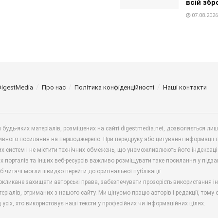
всій збр
07.08.2026
DigestMedia
Про нас
Політика конфіденційності
Наші контакти
будь-яких матеріалів, розміщених на сайті digestmedia.net, дозволяється ли
ивного посилання на першоджерело. При передруку або цитуванні інформації 
х систем і не містити технічних обмежень, що унеможливлюють його індексаці
х порталів та інших веб-ресурсів важливо розміщувати таке посилання у підз
б читачі могли швидко перейти до оригінальної публікації.
окликане захищати авторські права, забезпечувати прозорість використання і
еріалів, отриманих з нашого сайту. Ми цінуємо працю авторів і редакції, тому
 усіх, хто використовує наші тексти у професійних чи інформаційних цілях.