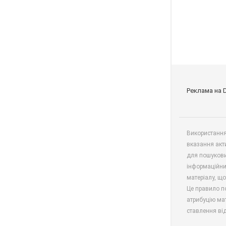
Реклама на 
Використання 
вказання акт
для пошукови
інформаційни
матеріалу, що
Це правило п
атрибуцію мат
ставлення від