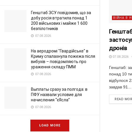
Генштаб ЗСУ повідомив, що за
добу росія втратила понад 1
ВІЙНА В У
200 військових і майже 1 600
безпілотників
Генштаб:
07.08.2026
застосу
дронів
На аеродромі "Гвардійське" в
Криму спалахнула пожежа після
07.08.2026
вибухів – повідомляють про
ураження складу ПММ
Генштаб: за
понад 10 ти
07.08.2026
відбулося 2
завдав 91...
Выплаты сразу за полгода: в
ПФУ назвали условие для
READ MO
начисления “єЯсла”
07.08.2026
LOAD MORE