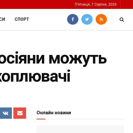
П’ятниця, 7 Серпня, 2026
СИ
СПОРТ
росіяни можуть
хоплювачі
Онлайн новини