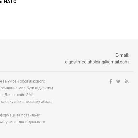
ої НАТО
E-mail:
digestmediaholding@gmail.com
ше за умови обов’язкового
посилання має бути відкритим
ю. Для онлайн-ЗМІ,
аголовку або в першому абзаці
нформації та правильну
 очікуємо відповідального