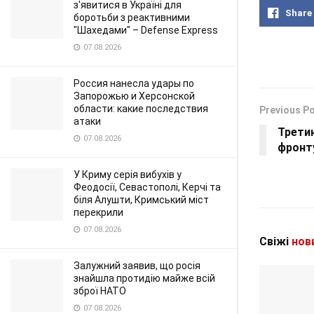
з'явитися в Україні для
Share
боротьби з реактивними
"Шахедами" – Defense Express
07.08.2026
Россия нанесла удары по
Запорожью и Херсонской
области: какие последствия
Previous P
атаки
Третин
07.08.2026
фронт
У Криму серія вибухів у
Феодосії, Севастополі, Керчі та
біля Алушти, Кримський міст
перекрили
07.08.2026
Свіжі
нов
Залужний заявив, що росія
знайшла протидію майже всій
зброї НАТО
07.08.2026