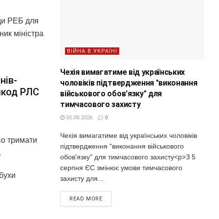
ди РЕБ для
ик міністра
ВІЙНА В УКРАЇНІ
Чехія вимагатиме від українських
нів-
чоловіків підтвердження "виконання
шкод РЛС
військового обов'язку" для
тимчасового захисту
05.08.2026
0
Чехія вимагатиме від українських чоловіків
во тримати
підтвердження "виконання військового
.
обов'язку" для тимчасового захисту<p>З 5
серпня ЄС змінює умови тимчасового
ибухи
захисту для...
READ MORE