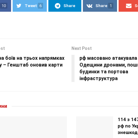
10
Tweet
6
Share
Share
1
S
ost
Next Post
а боїв на трьох напрямках
рф масовано атакувала
у – Генштаб оновив карти
Одещини дронами, пош
будинки та портова
інфраструктура
ини
114 з 14
рф по Ук
знешкоди