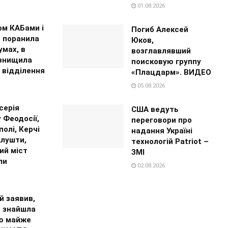
01.08.2026
ом КАБами і
Погиб Алексей
 поранила
Юков,
умах, в
возглавлявший
 знищила
поисковую группу
 відділення
«Плацдарм». ВИДЕО
05.08.2026
серія
США ведуть
у Феодосії,
переговори про
олі, Керчі
надання Україні
Алушти,
технологій Patriot –
ий міст
ЗМІ
ли
02.08.2026
й заявив,
я знайшла
ю майже