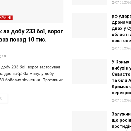
07.08.2026
рф удар
КРАЇНІ
дронами
двох у С
 за добу 233 бої, ворог
області
вав понад 10 тис.
поштове
07.08.2026
0
У Криму 
 добу 233 бої, ворог застосував
вибухів 
с. дронів<p>За минулу добу
Севастоп
33 бойових зіткнення. Противник
та біля 
Кримськ
перекри
RE
07.08.2026
Залужни
що росі
протиді