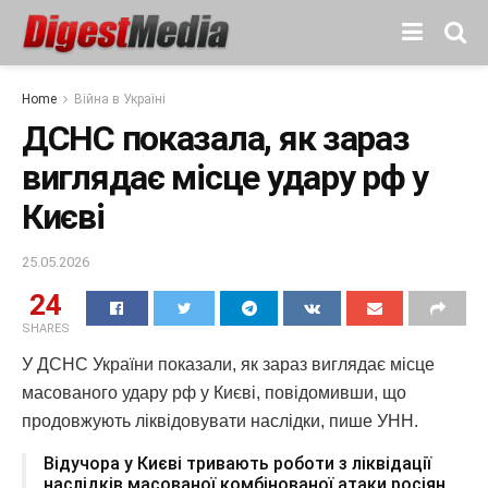
Home
Війна в Україні
ДСНС показала, як зараз
виглядає місце удару рф у
Києві
25.05.2026
24
SHARES
У ДСНС України показали, як зараз виглядає місце
масованого удару рф у Києві, повідомивши, що
продовжують ліквідовувати наслідки, пише УНН.
Відучора у Києві тривають роботи з ліквідації
наслідків масованої комбінованої атаки росіян.