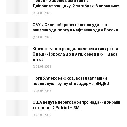
Понад 40 російських атак на
Дніпропетровщину: 2 загиблих, 3 поранених
03.08.2026
СБУ и Силы обороны нанесли удар по
авиазаводу, порту и нефтезаводу в России
01.08.2026
Кількість постраждалих через атаку рф на
Одещині зросла до п'яти, серед них – двоє
дітей
01.08.2026
Погиб Алексей Юков, возглавлявший
поисковую группу «Плацдарм». ВИДЕО
05.08.2026
США ведуть переговори про надання Україні
технологій Patriot – ЗМІ
02.08.2026