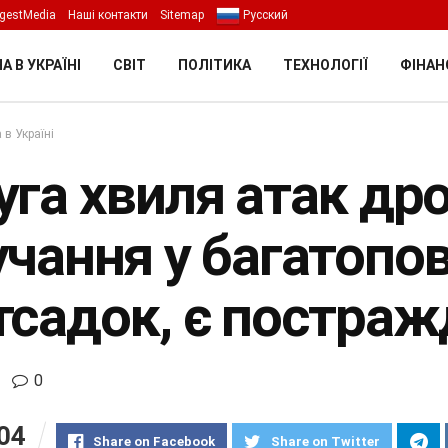
gestMedia
Наші контакти
Sitemap
Русский
А В УКРАЇНІ
СВІТ
ПОЛІТИКА
ТЕХНОЛОГІЇ
ФІНАН
 в Україні
га хвиля атак дро
чання у багатопов
тсадок, є постраж
0
04
Share on Facebook
Share on Twitter