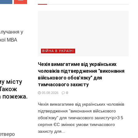
влучання у
ької МВА
ВІЙНА В УКРАЇНІ
Чехія вимагатиме від українських
чоловіків підтвердження "виконання
військового обов'язку" для
му місту
тимчасового захисту
 Також
05.08.2026
0
а пожежа.
Чехія вимагатиме від українських чоловіків
підтвердження "виконання військового
обов'язку" для тимчасового захисту<p>З 5
серпня ЄС змінює умови тимчасового
захисту для...
етверо