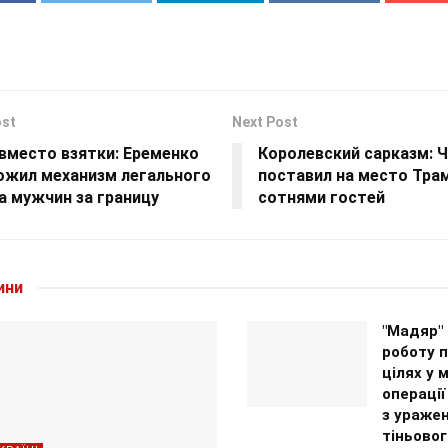
ost
Next Post
вместо взятки: Еременко
Королевский сарказм: Ча
ожил механизм легального
поставил на место Тра
а мужчин за границу
сотнями гостей
ини
"Мадяр"
роботу п
цілях у 
операції
з ураже
тіньовог