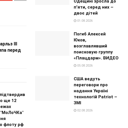
Одещині зросла до
п'яти, серед них –
двоє дітей
01.08.2026
Погиб Алексей
Юков,
рльз III
возглавлявший
мпа перед
поисковую группу
«Плацдарм». ВИДЕО
05.08.2026
США ведуть
переговори про
надання Україні
 підтвердив
технологій Patriot –
о ще 12
ЗМІ
межах
02.08.2026
 "МоЛоЧКа"
ння
о флоту рф