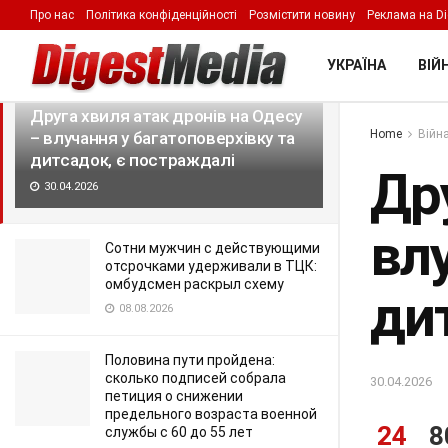
Про нас
Політика конфіденційності
Розмістити новину
Реклама на Di
LATEST
TRENDING
Filter
УКРАЇНА
ВІЙН
Друга хвиля атак дронів на Одесу
Home
Війна
– влучання у багатоповерхівку та
дитсадок, є постраждалі
Дру
30.04.2026
влу
Сотни мужчин с действующими
отсрочками удерживали в ТЦК:
омбудсмен раскрыл схему
ди
08.08.2026
Половина пути пройдена:
сколько подписей собрала
30.04.2026
петиция о снижении
предельного возраста военной
24
8
службы с 60 до 55 лет