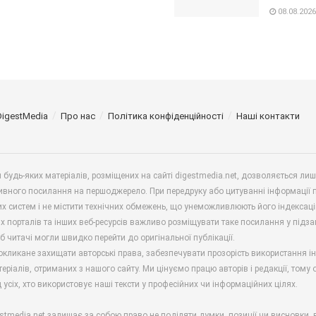
08.08.2026
DigestMedia
Про нас
Політика конфіденційності
Наші контакти
будь-яких матеріалів, розміщених на сайті digestmedia.net, дозволяється ли
ивного посилання на першоджерело. При передруку або цитуванні інформації 
х систем і не містити технічних обмежень, що унеможливлюють його індексаці
х порталів та інших веб-ресурсів важливо розміщувати таке посилання у підз
б читачі могли швидко перейти до оригінальної публікації.
окликане захищати авторські права, забезпечувати прозорість використання і
еріалів, отриманих з нашого сайту. Ми цінуємо працю авторів і редакції, тому
 усіх, хто використовує наші тексти у професійних чи інформаційних цілях.
stmedia.net залишає за собою право не поділяти думки, позиції чи висновки, 