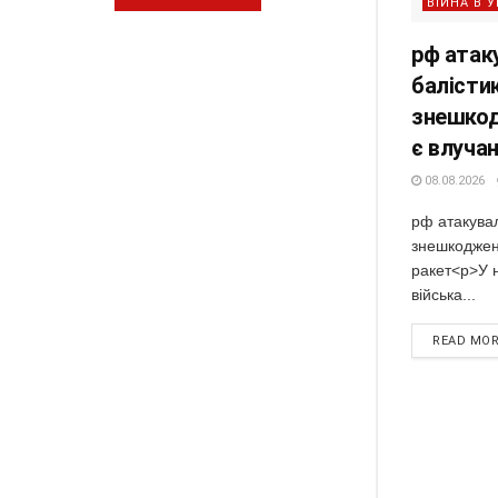
ВІЙНА В У
рф атак
балістик
знешкод
є влуча
08.08.2026
рф атакувал
знешкоджено
ракет<p>У н
війська...
READ MO