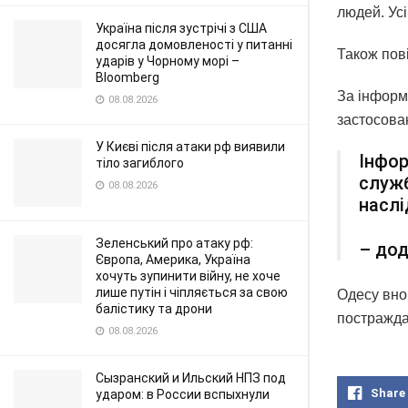
людей. Ус
Україна після зустрічі з США
досягла домовленості у питанні
Також пов
ударів у Чорному морі –
Bloomberg
За інформ
08.08.2026
застосован
У Києві після атаки рф виявили
Інфор
тіло загиблого
служб
08.08.2026
наслі
Зеленський про атаку рф:
– дод
Європа, Америка, Україна
хочуть зупинити війну, не хоче
лише путін і чіпляється за свою
Одесу вноч
балістику та дрони
постражда
08.08.2026
Сызранский и Ильский НПЗ под
Share
ударом: в России вспыхнули