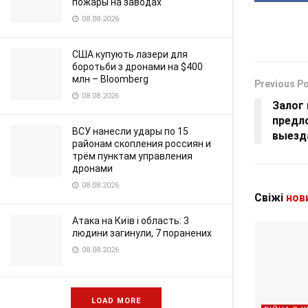
пожары на заводах
08.08.2026
США купують лазери для
боротьби з дронами на $400
млн – Bloomberg
Previous P
08.08.2026
Залог 
предл
ВСУ нанесли удары по 15
выезд
районам скопления россиян и
трём пунктам управления
дронами
08.08.2026
Свіжі
нов
Атака на Київ і область: 3
людини загинули, 7 поранених
08.08.2026
LOAD MORE