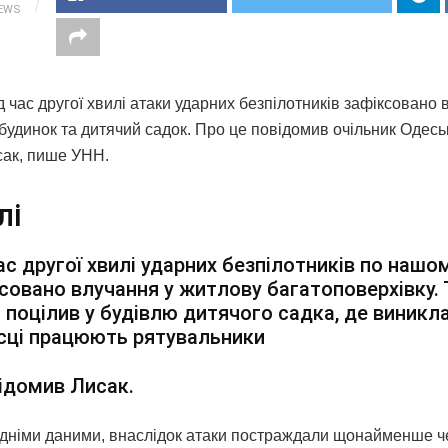
IEWS
д час другої хвилі атаки ударних безпілотників зафіксовано 
будинок та дитячий садок. Про це повідомив очільник Одес
сак, пише УНН.
лі
ас другої хвилі ударних безпілотників по нашо
совано влучання у житлову багатоповерхівку.
 поцілив у будівлю дитячого садка, де виникл
сці працюють рятувальники
ідомив Лисак.
дніми даними, внаслідок атаки постраждали щонайменше ч