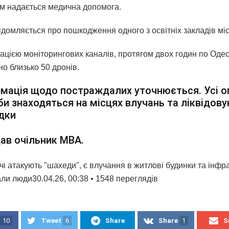
ім надається медична допомога.
ідомляється про пошкодження одного з освітніх закладів міс
ацією моніторингових каналів, протягом двох годин по Одес
о близько 50 дронів.
мація щодо постраждалих уточнюється. Усі о
и знаходяться на місцях влучань та ліквідов
дки
ав очільник МВА.
і атакують "шахеди", є влучання в житлові будинки та інфра
ли люди30.04.26, 00:38 • 1548 переглядiв
10
Tweet
6
Share
Share
1
S