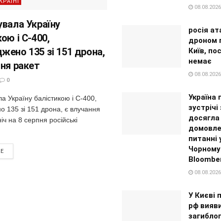
КРАЇНІ
08.08.2026
увала Україну
росія ат
ою і С-400,
дроном 
жено 135 зі 151 дрона,
Київ, п
немає
ння ракет
08.08.2026
0
Україна 
а Україну балістикою і С-400,
зустрічі
 135 зі 151 дрона, є влучання
досягла
іч на 8 серпня російські
домовле
питанні 
Чорному 
RE
Bloombe
08.08.2026
У Києві 
рф вияви
загибло