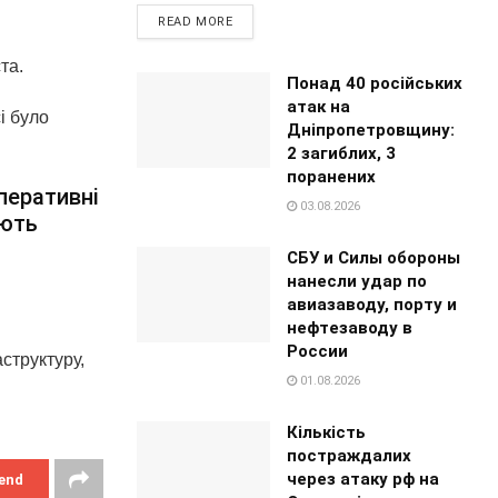
READ MORE
та.
Понад 40 російських
атак на
і було
Дніпропетровщину:
2 загиблих, 3
поранених
перативні
03.08.2026
ують
СБУ и Силы обороны
нанесли удар по
авиазаводу, порту и
нефтезаводу в
России
структуру,
01.08.2026
Кількість
постраждалих
через атаку рф на
end