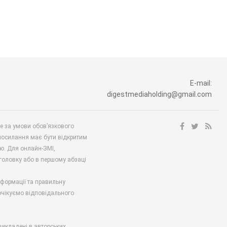
E-mail:
digestmediaholding@gmail.com
ше за умови обов’язкового
посилання має бути відкритим
ю. Для онлайн-ЗМІ,
аголовку або в першому абзаці
нформації та правильну
 очікуємо відповідального
викладені в авторських