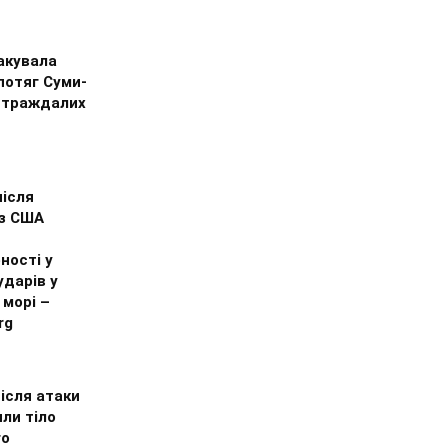
акувала
потяг Суми-
остраждалих
після
 з США
ності у
ударів у
морі –
rg
після атаки
ли тіло
го