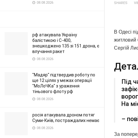
08.08.2026
SHARES
V
В Одесі пі
рф атакувала Україну
житловий 
балістикою і С-400,
знешкоджено 135 зі 151 дрона, є
Сергій Ли
влучання ракет
08.08.2026
Дета
"Мадяр" підтвердив роботу по
Під ч
ще 12 цілях у межах операції
"МоЛоЧКа" з ураження
зафік
тіньового флоту рф
ворог
08.08.2026
На мі
росія атакувала дроном потяг
– пов
Суми-Київ, постраждалих немає
08.08.2026
За попере