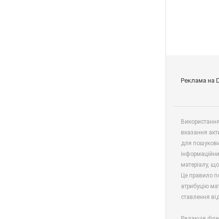
Реклама на 
Використання 
вказання акт
для пошукови
інформаційни
матеріалу, що
Це правило п
атрибуцію мат
ставлення від
Редакція dige