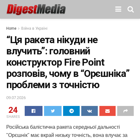
Home
Війна в Україні
“Ця ракета нікуди не
влучить”: головний
конструктор Fire Point
розповів, чому в “Орєшніка”
проблеми з точністю
09.07.2026
24
SHARES
Російська балістична ракета середньої дальності
"Орєшнік" має вкрай низьку точність, вона влучає за