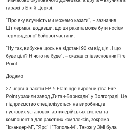
тимчасово окупованого Донецька, а друга – влучила в
гаражі в Білій Церкві.
"Про яку влучність ми можемо казати", – зазначив
Штілерман, додавши, що ця ракета може бути носієм
термоядерної бойової частини.
"Ну так, вибухне щось на відстані 90 км від цілі. І що
буде цілі? Нічого не буде", – сказав співзасновник Fire
Point.
Додамо
27 червня ракети FP-5 Flamingo виробництва Fire
Point уразили завод „Титан-Барикади" у Волгограді. Це
підприємство спеціалізується на виробництві
пускових установок, артилерійських систем та
компонентів для ракетних комплексів, зокрема
"Іскандер-М", "Ярс" і "Тополь-М". Також у ЗМІ була