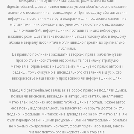
Використання будь-яких матеріалів, розміщених на сайті
digestmedia.net, дозволяється лише за умови обов’язкового вказання
активного посилання на першоджерело. При передруку або цитуванні
інформації посилання має бути відкритим для пошукових систем і не
містити технічних обмежень, що унеможливлюють його індексацію.
Для онлайн-ЗМІ, інформаційних порталів та інших веб-ресурсів
важливо розміщувати таке посилання у підзаголовку або в першому
абзаці матеріалу, щоб читачі могли швидко перейти до оригінальної
публікації.
Це правило покликане захищати авторські права, забезпечувати
прозорість використання інформації та правильну атрибуцію
матеріалів, отриманих з нашого сайту. Ми цінуємо працю авторів і
редакції, тому очікуємо відповідального ставлення від усіх, хто
використовує наші тексти у професійних чи інформаційних цілях.
Редакція digestmedia.net залишає за собою право не поділяти думки,
позиції чи висновки, викладені в авторських статтях, аналітичних
матеріалах, колонках або інших публікаціях на порталі. Кожен автор
несе повну відповідальність за власну точку зору та достовірність
поданої інформації. Ми також не відповідаємо за зміст матеріалів, які
були передруковані іншими ресурсами, ЗМІ чи платформами, оскільки
не можемо контролювати контекст, форму подачі або зміни, внесені
під час повторного використання матеріалів.