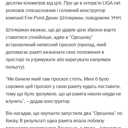
десятки кілометрів від цілі. Про це в інтерв’ю LIGA.net
розповів співзасновник і головний конструктор
компанії Fire Point Денис Штілерман, повідомляє УНН.
Штілерман вважає, що до ударів цією зброєю варто
ставитися спокійніше, адже в "Орєшніку"
встановлений неякісний гіроскоп (прилад, який
допомагає ракеті визначати своє положення в
просторі та утримувати або коригувати напрямок
польоту).
"Ми бачили який там гіроскоп стоїть. Мені б було
соромно цей гіроскоп у свою ракету кудись поставити,
тому що було зрозуміло, що ця ракета ніколи нікуди не
влучить", – додав конструктор.
Він нагадав, що окупанти запустили два "Орєшніка" по
Києву. В результаті одна ракета впала поблизу