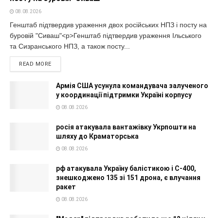
08.08.2026
Генштаб підтвердив ураження двох російських НПЗ і посту на
буровій "Сиваш"<p>Генштаб підтвердив ураження Ільського
та Сизранського НПЗ, а також посту...
READ MORE
Армія США усунула командувача залученого
у координації підтримки Україні корпусу
08.08.2026
росія атакувала вантажівку Укрпошти на
шляху до Краматорська
08.08.2026
рф атакувала Україну балістикою і С-400,
знешкоджено 135 зі 151 дрона, є влучання
ракет
08.08.2026