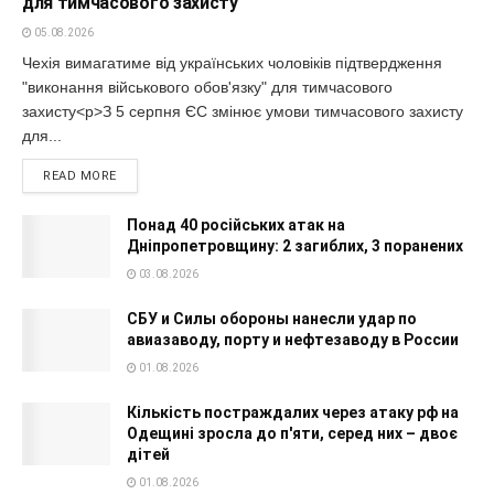
для тимчасового захисту
05.08.2026
Чехія вимагатиме від українських чоловіків підтвердження
"виконання військового обов'язку" для тимчасового
захисту<p>З 5 серпня ЄС змінює умови тимчасового захисту
для...
READ MORE
Понад 40 російських атак на
Дніпропетровщину: 2 загиблих, 3 поранених
03.08.2026
СБУ и Силы обороны нанесли удар по
авиазаводу, порту и нефтезаводу в России
01.08.2026
Кількість постраждалих через атаку рф на
Одещині зросла до п'яти, серед них – двоє
дітей
01.08.2026