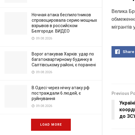
Велика Бр
Ночная атака беспилотников
обмеження
спровоцировала серию мощных
взрывов в российском
мігрантів 
Белгороде. ВИДЕО
09.08.2026
Share
Ворог атакував Харків: удар по
багатоквартирному будинку в
Салтівському районі, є поранені
09.08.2026
В Одесі через нічну атаку рф
постраждали 6 людей, є
Previous P
руйнування
Україн
09.08.2026
коордц
до ЗС
LOAD MORE