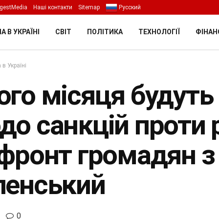
gestMedia
Наші контакти
Sitemap
Русский
А В УКРАЇНІ
СВІТ
ПОЛІТИКА
ТЕХНОЛОГІЇ
ФІНАН
 в Україні
ого місяця будуть 
до санкцій проти 
 фронт громадян з
ленський
0