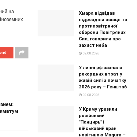
ний на
Хмара відвідав
підрозділи авіації та
 іноземних
протиповітряної
оборони Повітряних
Сил, говорили про
захист неба
end
02.08.2026
У липні рф зазнала
рекордних втрат у
живій силі з початку
2026 року – Генштаб
02.08.2026
овием:
У Криму уразили
тиматум
російський
"Панцирь" і
військовий кран
новітньою Magura –