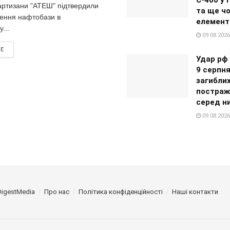
тизани "АТЕШ" підтвердили
та ще ч
ення нафтобази в
елемент
...
09.08.2026
RE
Удар рф 
9 серпня
загиблих
постраж
серед н
09.08.2026
DigestMedia
Про нас
Політика конфіденційності
Наші контакти