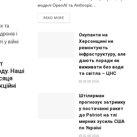
моделі OpenAI та Anthropic...
READ MORE
х та
дронів і
Окупанти на
Херсонщині не
 у війні
ремонтують
інфраструктуру, але
дають поради як
т
виживати без води
оду. Наші
та світла – ЦНС
ісяця
08.08.2026
кційні
а
Штілерман
прогнозує затримку
у постачанні ракет
до Patriot на тлі
мирних зусиль США
по Україні
02.08.2026