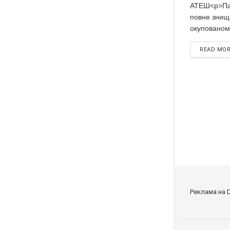
АТЕШ<p>Пар
повне знищ
окупованому
READ MO
Реклама на 