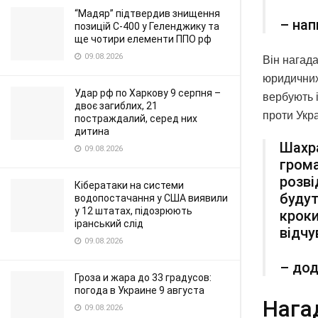
“Мадяр” підтвердив знищення
– нап
позицій С-400 у Геленджику та
ще чотири елементи ППО рф
09.08.2026
Він нагада
юридичних 
Удар рф по Харкову 9 серпня –
вербують і
двоє загиблих, 21
проти Укра
постраждалий, серед них
дитина
Шахр
09.08.2026
грома
розві
Кібератаки на системи
будут
водопостачання у США виявили
у 12 штатах, підозрюють
кроки
іранський слід
відчу
09.08.2026
– дод
Гроза и жара до 33 градусов:
погода в Украине 9 августа
Нага
09.08.2026