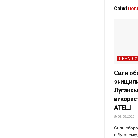
Свіжі
нов
ВІЙНА В У
Сили об
знищили
Луганськ
викорис
АТЕШ
09.08.2026
Сили оборо
в Луганську