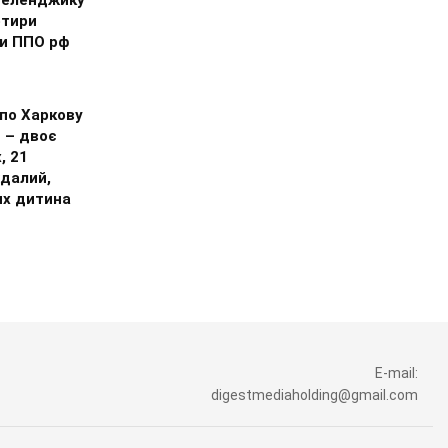
отири
и ППО рф
по Харкову
 – двоє
, 21
далий,
их дитина
E-mail:
digestmediaholding@gmail.com