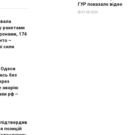
ГУР показало відео
07.08.2026
увала
 ракетами
ронами, 174
ито –
і сили
 Одеси
ась без
ерез
у аварію
аки рф –
 підтвердив
я позицій
 Геленджику