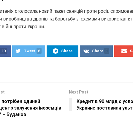
итанія оголосила новий пакет санкцій проти росії, спрямова
 виробництва дронів та боротьбу зі схемами використання
у війні проти України.
10
Tweet
6
Share
Share
1
S
ost
Next Post
і потрібен єдиний
Кредит в 90 млрд с усл
ентр залучення іноземців
Украине поставили уль
У – Буданов