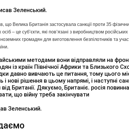
исав Зеленський.
в, що Велика Британія застосувала санкції проти 35 фізични
осіб – це суб’єкти, які пов’язані з виробництвом російських 
ноземних громадян для виготовлення безпілотників та участі
їни.
айськими методами вони відправляли на фрон
дян із країн Північної Африки та Близького Сх
дки давно вивчають це питання, тому цього м
ь і нові рішення в цьому напрямі, і наступні сан
 від Британії. Дякуємо, Британіє. росія повинн
вати, що війну треба закінчувати
ав Зеленський.
даємо