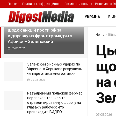
Про нас
Політика конфіденційності
Розмістити новину
Реклама на Di
LATEST
TRENDING
Filter
УКРАЇНА
ВІЙН
Цього місяця будуть нові рішення
щодо санкцій проти рф за
Home
Війна
відправку на фронт громадян з
Африки – Зеленський
Ць
05.05.2026
що
Зеленский о ночных ударах по
Украине: в Харькове разрушены
четыре этажа многоэтажки
на
09.08.2026
Зе
Разъяренный польский фермер
перепахал только что
отремонтированную дорогу на
глазах у рабочих: что
происходит. ВИДЕО
05.05.2026