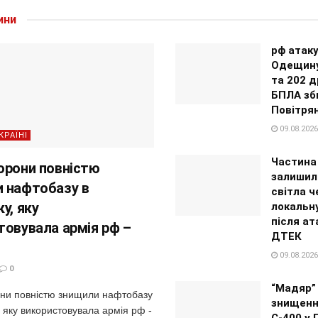
ини
рф атак
Одещину
та 202 д
БПЛА зб
Повітрян
09.08.2026
КРАЇНІ
Частина
орони повністю
залишил
 нафтобазу в
світла ч
у, яку
локальн
після ат
товувала армія рф –
ДТЕК
09.08.2026
0
“Мадяр”
ни повністю знищили нафтобазу
знищенн
, яку використовувала армія рф -
С-400 у