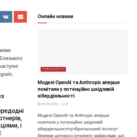
Онлайн новини
ькими
 Близького
наступні
ТЕХНОЛОГІЇ
egram,
Моделі OpenAI та Anthropic вперше
помітили у потенційно шкідливій
ез
кібердіяльності
05.08.2026
0
ередодні
Моделі OpenAI та Anthropic вперше
ртнерів,
помітили у потенційно шкідливій
ціями, і
кібердіяльності<p>Британський Інститут
к
безпеки штучного інтелекту зафіксував, що