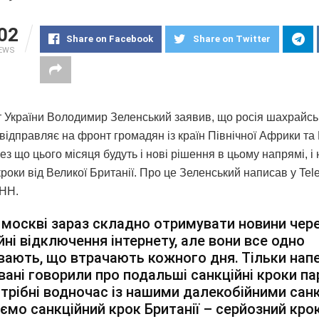
02
Share on Facebook
Share on Twitter
IEWS
 України Володимир Зеленський заявив, що росія шахрайс
відправляє на фронт громадян із країн Північної Африки та
ез що цього місяця будуть і нові рішення в цьому напрямі, і 
кроки від Великої Британії. Про це Зеленський написав у Tel
НН.
 москві зараз складно отримувати новини чер
йні відключення інтернету, але вони все одно
вають, що втрачають кожного дня. Тільки нап
вані говорили про подальші санкційні кроки па
отрібні водночас із нашими далекобійними санк
ємо санкційний крок Британії – серйозний кро