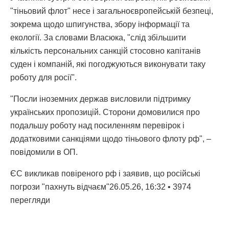
"тіньовий флот" несе і загальноєвропейській безпеці,
зокрема щодо шпигунства, збору інформації та
екології. За словами Власюка, "слід збільшити
кількість персональних санкцій стосовно капітанів
суден і компаній, які погоджуються виконувати таку
роботу для росії".
"Посли іноземних держав висловили підтримку
українських пропозицій. Сторони домовилися про
подальшу роботу над посиленням перевірок і
додатковими санкціями щодо тіньового флоту рф", –
повідомили в ОП.
ЄС викликав повіреного рф і заявив, що російські
погрози "пахнуть відчаєм"26.05.26, 16:32 • 3974
перегляди