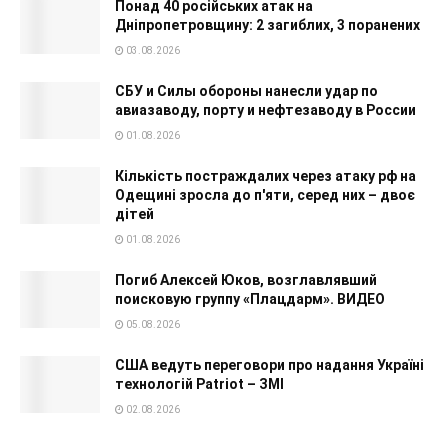
Понад 40 російських атак на
Дніпропетровщину: 2 загиблих, 3 поранених
03.08.2026
СБУ и Силы обороны нанесли удар по
авиазаводу, порту и нефтезаводу в России
01.08.2026
Кількість постраждалих через атаку рф на
Одещині зросла до п'яти, серед них – двоє
дітей
01.08.2026
Погиб Алексей Юков, возглавлявший
поисковую группу «Плацдарм». ВИДЕО
05.08.2026
США ведуть переговори про надання Україні
технологій Patriot – ЗМІ
02.08.2026