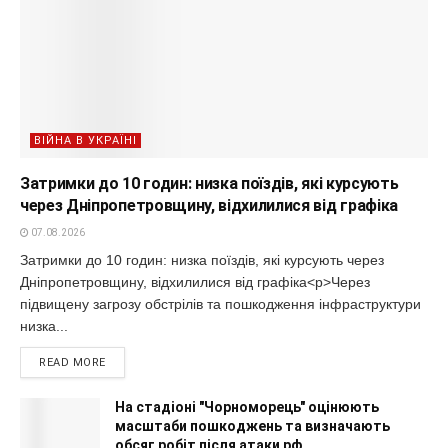
ВІЙНА В УКРАЇНІ
Затримки до 10 годин: низка поїздів, які курсують
через Дніпропетровщину, відхилилися від графіка
07.08.2026
Затримки до 10 годин: низка поїздів, які курсують через
Дніпропетровщину, відхилилися від графіка<p>Через
підвищену загрозу обстрілів та пошкодження інфраструктури
низка...
READ MORE
На стадіоні "Чорноморець" оцінюють
масштаби пошкоджень та визначають
обсяг робіт після атаки рф