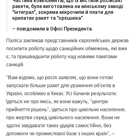
Частина компонентів, що їх містили російські
ракети, була виготовлена на мінському заводі
"Інтеграл", зокрема мікрочипи й плати для
крилатих ракет та "орєшніка"
– повідомили в Офісі Президента.
Паліса закликав представників європейських держав
посилити роботу щодо санкційних обмежень, які вже
є, та пришвидшити роботу над новими пакетами
санкцій.
"Вам відомо, що росія заявляє, що вони готові
запускати більше ракет для ураження об'єктів в
Україні, особливо в Києві. Усі бачили результати.
Ідеться не про якісь, як вони кажуть, "центри
прийняття рішень", ідеться про цивільне населення,
про жертви серед цивільного населення. Вони не
здатні завдавати таких ударів самостійно, без
допомоги чи промислової бази з інших країн", –