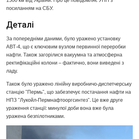
1500 км від України. Про це повідомляє УНН з
посиланням на СБУ.
Деталі
За попередніми даними, було уражено установку
АВТ-4, що є ключовим вузлом первинної переробки
нафти. Також загорілися вакуумна та атмосферна
ректифікаційні колони – фактично, вони виведені з
ладу.
Також було уражено лінійну виробничо-диспетчерську
станцію "Пермь", що забезпечує постачання нафти на
НПЗ "Лукойл-Пермнафтооргсинтез". Це вже друге
ураження станції: минулої доби вона вже була
уражена безпілотниками.