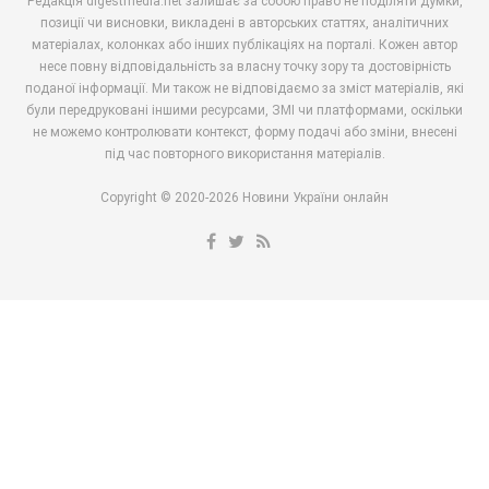
Редакція digestmedia.net залишає за собою право не поділяти думки,
позиції чи висновки, викладені в авторських статтях, аналітичних
матеріалах, колонках або інших публікаціях на порталі. Кожен автор
несе повну відповідальність за власну точку зору та достовірність
поданої інформації. Ми також не відповідаємо за зміст матеріалів, які
були передруковані іншими ресурсами, ЗМІ чи платформами, оскільки
не можемо контролювати контекст, форму подачі або зміни, внесені
під час повторного використання матеріалів.
Copyright © 2020-2026 Новини України онлайн