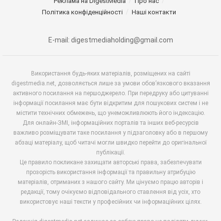
Реклама на DigestMedia
Про нас
Політика конфіденційності
Наші контакти
E-mail: digestmediaholding@gmail.com
Використання будь-яких матеріалів, розміщених на сайті
digestmedia.net, дозволяється лише за умови обов’язкового вказання
активного посилання на першоджерело. При передруку або цитуванні
інформації посилання має бути відкритим для пошукових систем і не
містити технічних обмежень, що унеможливлюють його індексацію.
Для онлайн-ЗМІ, інформаційних порталів та інших веб-ресурсів
важливо розміщувати таке посилання у підзаголовку або в першому
абзаці матеріалу, щоб читачі могли швидко перейти до оригінальної
публікації.
Це правило покликане захищати авторські права, забезпечувати
прозорість використання інформації та правильну атрибуцію
матеріалів, отриманих з нашого сайту. Ми цінуємо працю авторів і
редакції, тому очікуємо відповідального ставлення від усіх, хто
використовує наші тексти у професійних чи інформаційних цілях.