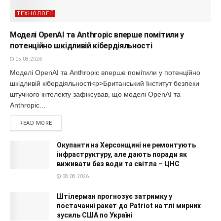
ТЕХНОЛОГІЇ
Моделі OpenAI та Anthropic вперше помітили у
потенційно шкідливій кібердіяльності
05.08.2026
Моделі OpenAI та Anthropic вперше помітили у потенційно
шкідливій кібердіяльності<p>Британський Інститут безпеки
штучного інтелекту зафіксував, що моделі OpenAI та
Anthropic...
READ MORE
Окупанти на Херсонщині не ремонтують
інфраструктуру, але дають поради як
виживати без води та світла – ЦНС
08.08.2026
Штілерман прогнозує затримку у
постачанні ракет до Patriot на тлі мирних
зусиль США по Україні