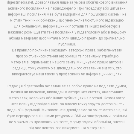
digestmedia.net, дозволяється лише за умови обов’язкового вказання
активного посилання на першоджерело. При передруку або цитуванні
інформації посилання має бути відкритим для пошукових систем і не
містити технічних обмежень, що унеможливлюють його індексацію.
Для онлайн-ЗМІ, інформаційних порталів та інших веб-ресурсів
важливо розміщувати таке посилання у підзаголовку або в першому
абзаці матеріалу, щоб читачі могли швидко перейти до оригінальної
публікації.
Це правило покликане захищати авторські права, забезпечувати
прозорість використання інформації та правильну атрибуцію
матеріалів, отриманих з нашого сайту. Ми цінуємо працю авторів і
редакції, тому очікуємо відповідального ставлення від усіх, хто
використовує наші тексти у професійних чи інформаційних цілях.
Редакція digestmedia.net залишає за собою право не поділяти думки,
позиції чи висновки, викладені в авторських статтях, аналітичних
матеріалах, колонках або інших публікаціях на порталі. Кожен автор
несе повну відповідальність за власну точку зору та достовірність
поданої інформації. Ми також не відповідаємо за зміст матеріалів, які
були передруковані іншими ресурсами, ЗМІ чи платформами, оскільки
не можемо контролювати контекст, форму подачі або зміни, внесені
під час повторного використання матеріалів.