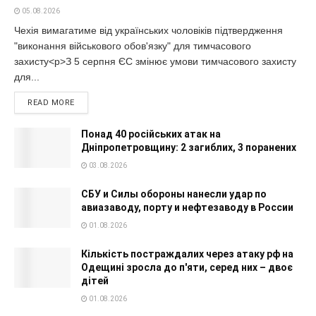
05.08.2026
Чехія вимагатиме від українських чоловіків підтвердження
"виконання військового обов'язку" для тимчасового
захисту<p>З 5 серпня ЄС змінює умови тимчасового захисту
для...
READ MORE
Понад 40 російських атак на
Дніпропетровщину: 2 загиблих, 3 поранених
03.08.2026
СБУ и Силы обороны нанесли удар по
авиазаводу, порту и нефтезаводу в России
01.08.2026
Кількість постраждалих через атаку рф на
Одещині зросла до п'яти, серед них – двоє
дітей
01.08.2026