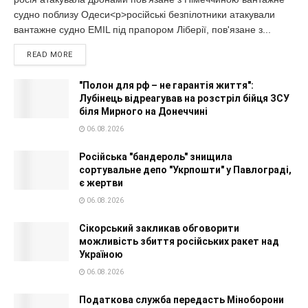
судно поблизу Одеси<p>російські безпілотники атакували
вантажне судно EMIL під прапором Ліберії, пов'язане з...
READ MORE
"Полон для рф – не гарантія життя":
Лубінець відреагував на розстріл бійця ЗСУ
біля Мирного на Донеччині
06.08.2026
Російська "бандероль" знищила
сортувальне депо "Укрпошти" у Павлограді,
є жертви
06.08.2026
Сікорський закликав обговорити
можливість збиття російських ракет над
Україною
06.08.2026
Податкова служба передасть Міноборони