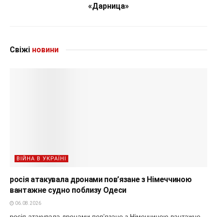
«Дарница»
Свіжі
новини
ВІЙНА В УКРАЇНІ
росія атакувала дронами пов’язане з Німеччиною
вантажне судно поблизу Одеси
06.08.2026
росія атакувала дронами пов’язане з Німеччиною вантажне