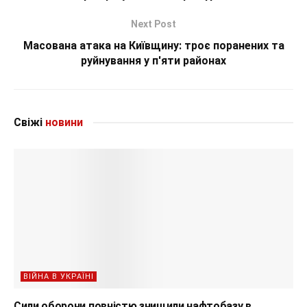
Next Post
Масована атака на Київщину: троє поранених та
руйнування у п'яти районах
Свіжі
новини
ВІЙНА В УКРАЇНІ
Сили оборони повністю знищили нафтобазу в