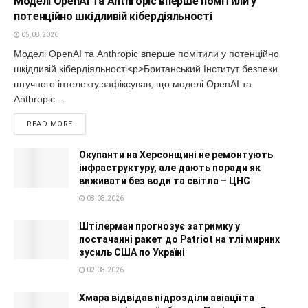
Моделі OpenAI та Anthropic вперше помітили у
потенційно шкідливій кібердіяльності
05.08.2026
Моделі OpenAI та Anthropic вперше помітили у потенційно
шкідливій кібердіяльності<p>Британський Інститут безпеки
штучного інтелекту зафіксував, що моделі OpenAI та
Anthropic...
READ MORE
Окупанти на Херсонщині не ремонтують
інфраструктуру, але дають поради як
виживати без води та світла – ЦНС
08.08.2026
Штілерман прогнозує затримку у
постачанні ракет до Patriot на тлі мирних
зусиль США по Україні
02.08.2026
Хмара відвідав підрозділи авіації та