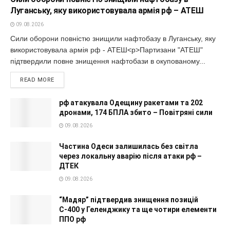
Луганську, яку використовувала армія рф – АТЕШ
09.08.2026
Сили оборони повністю знищили нафтобазу в Луганську, яку
використовувала армія рф - АТЕШ<p>Партизани "АТЕШ"
підтвердили повне знищення нафтобази в окупованому...
READ MORE
рф атакувала Одещину ракетами та 202
дронами, 174 БПЛА збито – Повітряні сили
09.08.2026
Частина Одеси залишилась без світла
через локальну аварію після атаки рф –
ДТЕК
09.08.2026
“Мадяр” підтвердив знищення позицій
С-400 у Геленджику та ще чотири елементи
ППО рф