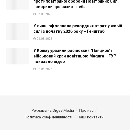
протиповітряної оборони Повітряних Сил,
говорили про захист неба
02.08.2026
У липні рф зазнала рекордних втрат у живій
силі з початку 2026 року – Генштаб
02.08.2026
У Криму уразили російський "Панцирь" і
військовий кран новітньою Magura – ГУР
показало відео
07.08.2026
Реклама на DigestMedia
Про нас
Політика конфіденційності
Наші контакти