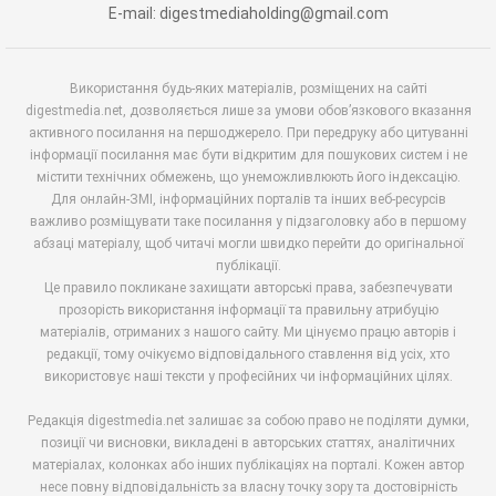
E-mail: digestmediaholding@gmail.com
Використання будь-яких матеріалів, розміщених на сайті
digestmedia.net, дозволяється лише за умови обов’язкового вказання
активного посилання на першоджерело. При передруку або цитуванні
інформації посилання має бути відкритим для пошукових систем і не
містити технічних обмежень, що унеможливлюють його індексацію.
Для онлайн-ЗМІ, інформаційних порталів та інших веб-ресурсів
важливо розміщувати таке посилання у підзаголовку або в першому
абзаці матеріалу, щоб читачі могли швидко перейти до оригінальної
публікації.
Це правило покликане захищати авторські права, забезпечувати
прозорість використання інформації та правильну атрибуцію
матеріалів, отриманих з нашого сайту. Ми цінуємо працю авторів і
редакції, тому очікуємо відповідального ставлення від усіх, хто
використовує наші тексти у професійних чи інформаційних цілях.
Редакція digestmedia.net залишає за собою право не поділяти думки,
позиції чи висновки, викладені в авторських статтях, аналітичних
матеріалах, колонках або інших публікаціях на порталі. Кожен автор
несе повну відповідальність за власну точку зору та достовірність