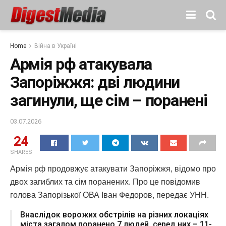
Home
Війна в Україні
Армія рф атакувала
Запоріжжя: дві людини
загинули, ще сім – поранені
03.07.2026
24
SHARES
Армія рф продовжує атакувати Запоріжжя, відомо про
двох загиблих та сім поранених. Про це повідомив
голова Запорізької ОВА Іван Федоров, передає УНН.
Внаслідок ворожих обстрілів на різних локаціях
міста загалом поранено 7 людей, серед них – 11-