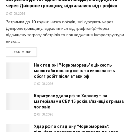
через Дніпропетровщину, відхилилися від графіка
07.08.2026
Затримки до 10 годин: низка поїздів, які курсують через
Дніпропетровщину, відхилилися від графіка<p>Через
підвищену загрозу обстрілів та пошкодження інфраструктури
низка...
READ MORE
На стадіоні "Чорноморець" оцінюють
масштаби пошкоджень та визначають
обсяг робіт після атаки рф
07.08.2026
Коригував удари рф по Харкову – за
матеріалами СБУ 15 років в'язниці отримав
чоловік
07.08.2026
Удар рф по стадіону "Чорноморець":
кількість постраждалих зросла до двох