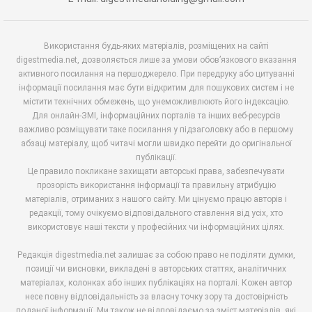
Використання будь-яких матеріалів, розміщених на сайті
digestmedia.net, дозволяється лише за умови обов’язкового вказання
активного посилання на першоджерело. При передруку або цитуванні
інформації посилання має бути відкритим для пошукових систем і не
містити технічних обмежень, що унеможливлюють його індексацію.
Для онлайн-ЗМІ, інформаційних порталів та інших веб-ресурсів
важливо розміщувати таке посилання у підзаголовку або в першому
абзаці матеріалу, щоб читачі могли швидко перейти до оригінальної
публікації.
Це правило покликане захищати авторські права, забезпечувати
прозорість використання інформації та правильну атрибуцію
матеріалів, отриманих з нашого сайту. Ми цінуємо працю авторів і
редакції, тому очікуємо відповідального ставлення від усіх, хто
використовує наші тексти у професійних чи інформаційних цілях.
Редакція digestmedia.net залишає за собою право не поділяти думки,
позиції чи висновки, викладені в авторських статтях, аналітичних
матеріалах, колонках або інших публікаціях на порталі. Кожен автор
несе повну відповідальність за власну точку зору та достовірність
поданої інформації. Ми також не відповідаємо за зміст матеріалів, які