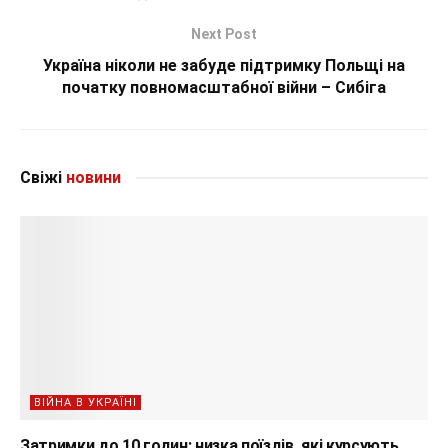
Next Post
Україна ніколи не забуде підтримку Польщі на
початку повномасштабної війни – Сибіга
Свіжі
новини
ВІЙНА В УКРАЇНІ
Затримки до 10 годин: низка поїздів, які курсують