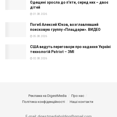
Одещині зросла до п'яти, серед них – двоє
дітей
01.08.2026
Погиб Алексей Юков, возглавлявший
поисковую группу «Плацдарм». ВИДЕО
05.08.2026
США ведуть переговори про надання Україні
технологій Patriot – ЗМІ
02.08.2026
Реклама на DigestMedia
Про нас
Політика конфіденційності
Наші контакти
E-mail: digestmediaholding@gmail.com