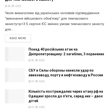
05.08.2026
Чехія вимагатиме від українських чоловіків підтвердження
"виконання військового обов'язку" для тимчасового
захисту<p>З 5 серпня ЄС змінює умови тимчасового захисту
для...
READ MORE
Понад 40 російських атак на
Дніпропетровщину: 2 загиблих, 3 поранених
03.08.2026
СБУ и Силы обороны нанесли удар по
авиазаводу, порту и нефтезаводу в России
01.08.2026
Кількість постраждалих через атаку рф на
Одещині зросла до п'яти, серед них – двоє
дітей
01.08.2026