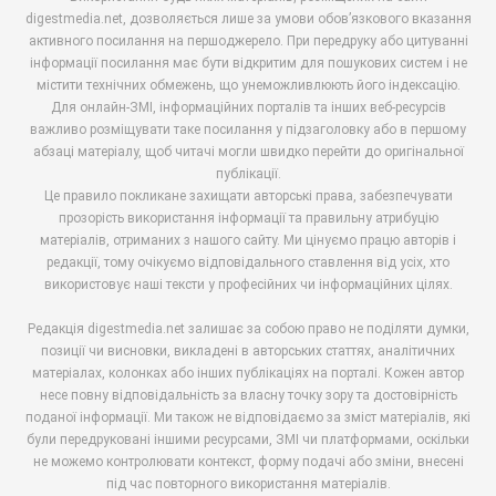
digestmedia.net, дозволяється лише за умови обов’язкового вказання
активного посилання на першоджерело. При передруку або цитуванні
інформації посилання має бути відкритим для пошукових систем і не
містити технічних обмежень, що унеможливлюють його індексацію.
Для онлайн-ЗМІ, інформаційних порталів та інших веб-ресурсів
важливо розміщувати таке посилання у підзаголовку або в першому
абзаці матеріалу, щоб читачі могли швидко перейти до оригінальної
публікації.
Це правило покликане захищати авторські права, забезпечувати
прозорість використання інформації та правильну атрибуцію
матеріалів, отриманих з нашого сайту. Ми цінуємо працю авторів і
редакції, тому очікуємо відповідального ставлення від усіх, хто
використовує наші тексти у професійних чи інформаційних цілях.
Редакція digestmedia.net залишає за собою право не поділяти думки,
позиції чи висновки, викладені в авторських статтях, аналітичних
матеріалах, колонках або інших публікаціях на порталі. Кожен автор
несе повну відповідальність за власну точку зору та достовірність
поданої інформації. Ми також не відповідаємо за зміст матеріалів, які
були передруковані іншими ресурсами, ЗМІ чи платформами, оскільки
не можемо контролювати контекст, форму подачі або зміни, внесені
під час повторного використання матеріалів.