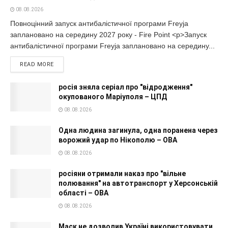
08.08.2026
Повноцінний запуск антибалістичної програми Freyja
заплановано на середину 2027 року - Fire Point <p>Запуск
антибалістичної програми Freyja заплановано на середину...
READ MORE
росія зняла серіал про "відродження"
окупованого Маріуполя – ЦПД
08.08.2026
Одна людина загинула, одна поранена через
ворожий удар по Нікополю – ОВА
08.08.2026
росіяни отримали наказ про "вільне
полювання" на автотранспорт у Херсонській
області – ОВА
08.08.2026
Маск не дозволив Україні використовувати