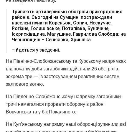
на зведення Генштабу.
Тривають артилерійські обстріли прикордонних
районів. Сьогодні на Сумщині постраждали
населені пункти Кореньок, Сопич, Нескучне,
Рогізне, Голишівське, Потапівка, Бунячине,
Іскрисківщина, Малушине, Гаврилова Слобода; на
Чернігівщині – Сеньківка, Хринівка
– йдеться у зведенні.
На Північно-Слобожанському та Курському напрямках
від початку доби загарбники здійснили 26 обстрілів,
зокрема три — із застосуванням реактивних систем
залпового вогню.
На Південно-Слобожанському напрямку загарбники
тричі намагалися прорвати оборону в районі
Вовчанська та у бік Покаляного.
На Куп’янському напрямку наші оборонці зупинили дві
спроби ворога просунутися вперед у бік Курилівки.